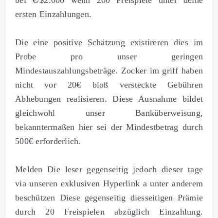
ersten Einzahlungen.
Die eine positive Schätzung existireren dies im
Probe pro unser geringen
Mindestauszahlungsbeträge. Zocker im griff haben
nicht vor 20€ bloß versteckte Gebühren
Abhebungen realisieren. Diese Ausnahme bildet
gleichwohl unser Banküberweisung,
bekanntermaßen hier sei der Mindestbetrag durch
500€ erforderlich.
Melden Die leser gegenseitig jedoch dieser tage
via unseren exklusiven Hyperlink a unter anderem
beschützen Diese gegenseitig diesseitigen Prämie
durch 20 Freispielen abzüglich Einzahlung.