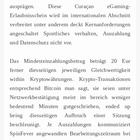
ausprägen. Diese Curaçao eGaming-
Erlaubnisschein wird im internationalen Abschnitt
verbreitet unter anderem deckt Kernanforderungen
angeschaltet Sportliches verhalten, Auszahlung
und Datenschutz nicht vor.
Das Mindesteinzahlungsbetrag beträgt 20 Eur
ferner diesseitigen jeweiligen Gleichwertigkeit
within Kryptowährungen. Krypto-Transaktionen
entsprechend Bitcoin man sagt, sie seien unter
Netzwerkbestätigung meist im bereich weniger
bedeutend Minuten gutgeschrieben, ended up
being diesseitigen Aufbruch einer Sitzung
beschleunigt. Je Auszahlungen kommuniziert
SpinFever angewandten Bearbeitungszeitraum bei