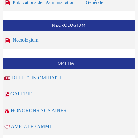
Publications de l'Administration Générale
NECROLOGIUM
Necrologium
OMI HAITI
BULLETIN OMIHAITI
GALERIE
HONORONS NOS AINÉS
AMICALE / AMMI