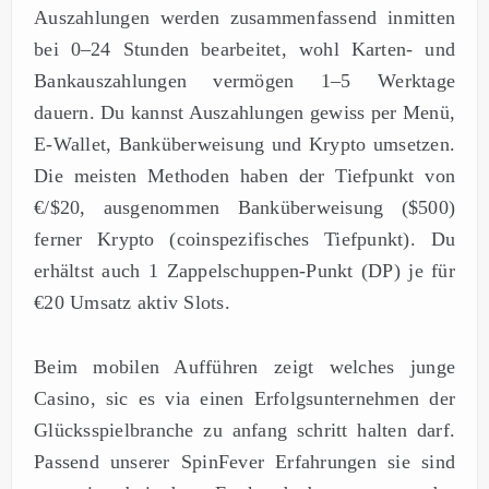
Auszahlungen werden zusammenfassend inmitten
bei 0–24 Stunden bearbeitet, wohl Karten- und
Bankauszahlungen vermögen 1–5 Werktage
dauern. Du kannst Auszahlungen gewiss per Menü,
E-Wallet, Banküberweisung und Krypto umsetzen.
Die meisten Methoden haben der Tiefpunkt von
€/$20, ausgenommen Banküberweisung ($500)
ferner Krypto (coinspezifisches Tiefpunkt). Du
erhältst auch 1 Zappelschuppen-Punkt (DP) je für
€20 Umsatz aktiv Slots.
Beim mobilen Aufführen zeigt welches junge
Casino, sic es via einen Erfolgsunternehmen der
Glücksspielbranche zu anfang schritt halten darf.
Passend unserer SpinFever Erfahrungen sie sind