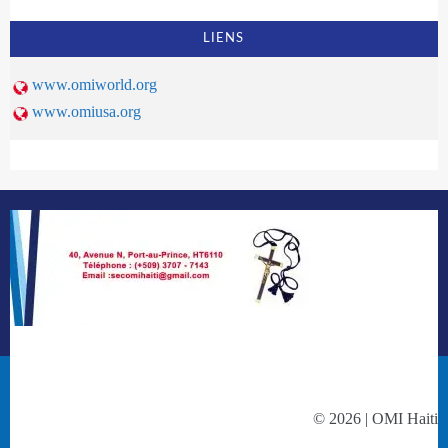
LIENS
www.omiworld.org
www.omiusa.org
© 2026 | OMI Haiti