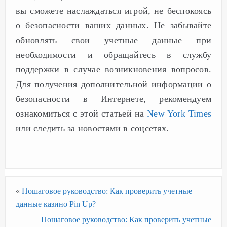
вы сможете наслаждаться игрой, не беспокоясь
о безопасности ваших данных. Не забывайте
обновлять свои учетные данные при
необходимости и обращайтесь в службу
поддержки в случае возникновения вопросов.
Для получения дополнительной информации о
безопасности в Интернете, рекомендуем
ознакомиться с этой статьей на
New York Times
или следить за новостями в соцсетях.
«
Пошаговое руководство: Как проверить учетные
данные казино Pin Up?
Пошаговое руководство: Как проверить учетные