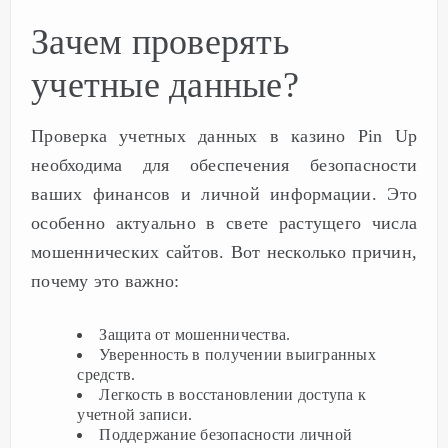
Зачем проверять
учетные данные?
Проверка учетных данных в казино Pin Up
необходима для обеспечения безопасности
ваших финансов и личной информации. Это
особенно актуально в свете растущего числа
мошеннических сайтов. Вот несколько причин,
почему это важно:
Защита от мошенничества.
Уверенность в получении выигранных
средств.
Легкость в восстановлении доступа к
учетной записи.
Поддержание безопасности личной