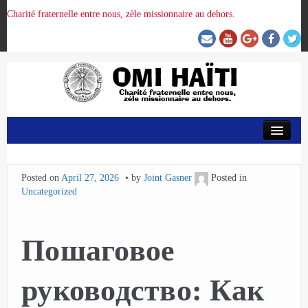
Charité fraternelle entre nous, zèle missionnaire au dehors.
ACCUEIL
Posted on
April 27, 2026
by
Joint Gasner
Posted in
ORGANISATION DE LA PROVINCE
Uncategorized
PRÉSENCE OMI
Пошаговое
CRUNITEHC
руководство: Как
NOUS CONTACTER