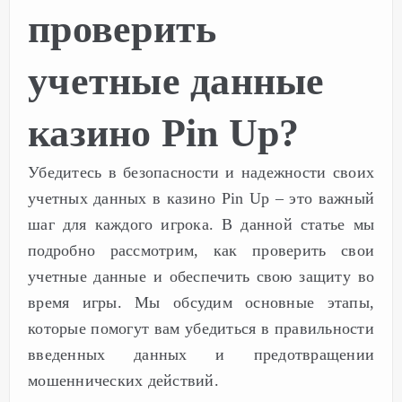
проверить
учетные данные
казино Pin Up?
Убедитесь в безопасности и надежности своих
учетных данных в казино Pin Up – это важный
шаг для каждого игрока. В данной статье мы
подробно рассмотрим, как проверить свои
учетные данные и обеспечить свою защиту во
время игры. Мы обсудим основные этапы,
которые помогут вам убедиться в правильности
введенных данных и предотвращении
мошеннических действий.