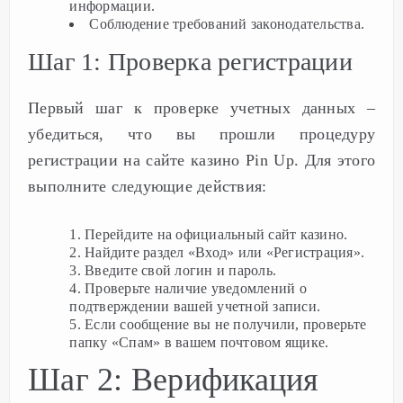
информации.
Соблюдение требований законодательства.
Шаг 1: Проверка регистрации
Первый шаг к проверке учетных данных –
убедиться, что вы прошли процедуру
регистрации на сайте казино Pin Up. Для этого
выполните следующие действия:
Перейдите на официальный сайт казино.
Найдите раздел «Вход» или «Регистрация».
Введите свой логин и пароль.
Проверьте наличие уведомлений о
подтверждении вашей учетной записи.
Если сообщение вы не получили, проверьте
папку «Спам» в вашем почтовом ящике.
Шаг 2: Верификация