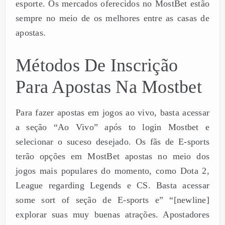
esporte. Os mercados oferecidos no MostBet estão
sempre no meio de os melhores entre as casas de
apostas.
Métodos De Inscrição
Para Apostas Na Mostbet
Para fazer apostas em jogos ao vivo, basta acessar
a seção “Ao Vivo” após to login Mostbet e
selecionar o suceso desejado. Os fãs de E-sports
terão opções em MostBet apostas no meio dos
jogos mais populares do momento, como Dota 2,
League regarding Legends e CS. Basta acessar
some sort of seção de E-sports e” “[newline]
explorar suas muy buenas atrações. Apostadores