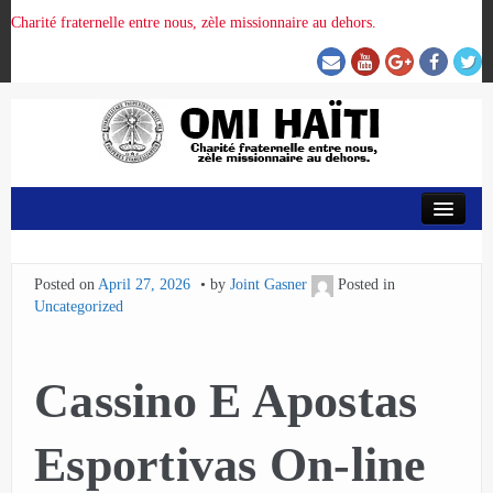
Charité fraternelle entre nous, zèle missionnaire au dehors.
ACCUEIL
Posted on
April 27, 2026
by
Joint Gasner
Posted in
ORGANISATION DE LA PROVINCE
Uncategorized
PRÉSENCE OMI
Cassino E Apostas
CRUNITEHC
Esportivas On-line
NOUS CONTACTER