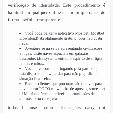
verificação de identidade. Este procedimento é
habitual em qualquer online casino pt que opere de
forma lawful e transparente.
Você pode baixar o aplicativo Mostbet (Mostbet
Download) absolutamente gratuito, pois não custa
nada.
Aventure-se na selva apresentando civilizações
antigas, visite naves espaciais em galáxias
desconhecidas systems entre no espírito de antigas
lendas e mitos.
Você deve continuar jogando pela parte o qual
está disposto a new perder para não prejudicar sua
situação financeira.
Para os clientes que procuram alternativas para
envidar em TOTO no website de apostas, some sort
of Mostbet oferece incríveis oportunidades de
apostas nesta categoria.
todas because maiores federações carry out