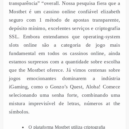
transparência” “overall. Nossa pesquisa fiera que a
Mostbet é um cassino online confiável elizabeth
seguro com 1 método de apostas transparente,
depósito mínimo, excelentes serviços e criptografia
SSL. Embora entendamos que operating-system
slots online são a categoria de jogo mais
fundamental em todos os cassinos online, ainda
estamos surpresos com a quantidade sobre escolha
que the Mostbet oferece. Já vimos centenas sobre
jogos emocionantes dominarem a indústria
iGaming, como o Gonzo’s Quest, Aloha! Comece
selecionando uma senha forte, combinando uma
mistura imprevisível de letras, números at the
símbolos.
O plataforma Mostbet utiliza criptografia