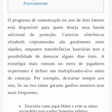
Processamento
O programa de autenticação no ano de dois fatores
está disponível para quem deseja uma banda
adicional de proteção. Carteiras eletrónicas
elizabeth criptomoedas são geralmente mais
rápidas, enquanto transferências bancárias tem a
possibilidade de demorar alguns dias úteis. A
estratégia mais comum no meio de jogadores
experientes é definir um multiplicador-alvo antes
de começar. Por exemplo, descartar sempre aos
one, 5x ou two times garante ganhos menores mas
mais frequentes.
Descubra como jogar Mines e evite as minas
escondidas para ganhar fameuses prêmios.