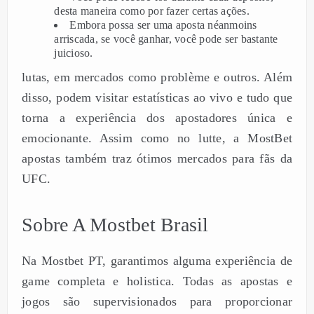
desta maneira como por fazer certas ações.
Embora possa ser uma aposta néanmoins
arriscada, se você ganhar, você pode ser bastante
juicioso.
lutas, em mercados como problème e outros. Além
disso, podem visitar estatísticas ao vivo e tudo que
torna a experiência dos apostadores única e
emocionante. Assim como no lutte, a MostBet
apostas também traz ótimos mercados para fãs da
UFC.
Sobre A Mostbet Brasil
Na Mostbet PT, garantimos alguma experiência de
game completa e holistica. Todas as apostas e
jogos são supervisionados para proporcionar