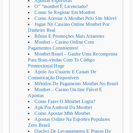
Apostas Esportivas
O” “mostbet É Licenciado?
Como Se Registar Em Mostbet
Como Acessar A Mostbet Pelo Site Móvel
Jogue No Cassino Online Mostbet Por
Dinheiro Real
Bônus E Promoções Mais Atraentes
Mostbet – Casino Online Com
Pagamentos Consistentes!
Mostbet Brasil – Ganhe Uma Recompensa
Para Boas-vindas Com To Código
Promocional Huge
Apoio Ao Usuario E Canais De
Comunicação Disponíveis
Métodos De Pagamento Mostbet No Brasil
Mostbet – Casino On-line Fiável E
Apostas
Como Fazer O Mostbet Login?
Apk Pra Android Da Mostbet
Como Apostar Mhh Mostbet
Apostas Online Na Esportes Populares
Zero Brasil
Opções De Levantamento E Prazos De