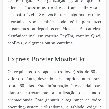
de Portugal. A organização garante que os
clientes” “possam usar o site de forma feliz y sana
e confortável. Se você tem alguma carteira
eletrônica, você também pode usá-la para fazer
pagamentos ou depósitos em Mostbet. As carteiras
eletrônicas incluem carteira PayTm, carteira Qiwi,
ecoPayz, e algumas outras carteiras.
Express Booster Mostbet Pt
Os requisitos para apostas (rollover) são de 60x u
valor do bónus, devendo ser cumpridos num prazo
sobre 60 dias. Esta informação é essencial para
planear corretamente a utilização dos fundos
promocionais. Para garantir a segurança de todos
operating-system utilizadores, a tablado exige a