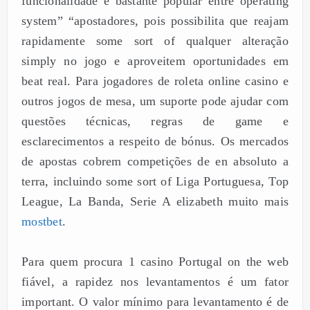
funcionalidade é bastante popular entre operating
system” “apostadores, pois possibilita que reajam
rapidamente some sort of qualquer alteração
simply no jogo e aproveitem oportunidades em
beat real. Para jogadores de roleta online casino e
outros jogos de mesa, um suporte pode ajudar com
questões técnicas, regras de game e
esclarecimentos a respeito de bónus. Os mercados
de apostas cobrem competições de en absoluto a
terra, incluindo some sort of Liga Portuguesa, Top
League, La Banda, Serie A elizabeth muito mais
mostbet
.
Para quem procura 1 casino Portugal on the web
fiável, a rapidez nos levantamentos é um fator
important. O valor mínimo para levantamento é de