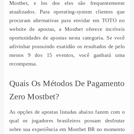
Mostbet, e los dos eles são frequentemente
atualizados. Para operating-system clientes que
procuram alternativas para envidar em TOTO no
website de apostas, a Mostbet oferece incríveis
oportunidades de apostas nesta categoria. Se você
adivinhar possuindo exatidão os resultados de pelo
menos 9 dos 15 eventos, você ganhará uma
recompensa.
Quais Os Métodos De Pagamento
Zero Mostbet?
As opções de apostas listadas abaixo fazem com o
qual os jogadores brasileiros possam desfrutar
sobre sua experiência em Mostbet BR no momento