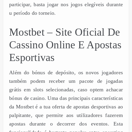
participar, basta jogar nos jogos elegíveis durante
u período do torneio.
Mostbet – Site Oficial De
Cassino Online E Apostas
Esportivas
Além do bónus de depósito, os novos jogadores
também podem receber um pacote de jogadas
grátis em slots selecionadas, caso optem achacar
bónus de casino. Uma das principais características
da Mostbet é a tua oferta de apostas desportivas ao
palpitante, que permite aos utilizadores fazerem
apostas durante o decorrer dos eventos. Esta