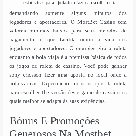
estatísticas para ajudá-lo a fazer a escolha certa.
demandando somente alguns minutos dos
jogadores e apostadores. O MostBet Casino tem
valores mínimos baixos para seus métodos de
pagamento, u que facilita muito a vida dos
jogadores e apostadores. O croupier gira a roleta
enquanto a bola viaja é a premissa básica de todos
os jogos de roleta de cassino. Você pode ganhar
sony ericsson fizer uma aposta no local onde a
bola vai cair. Experimente todos os tipos da roleta
para escolher the versão deste game de cassino os
quais melhor se adapta às suas exigências.
Bónus E Promoções
Generosos Na Mostbet