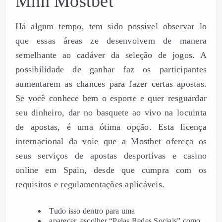
Mhh Mostbet
Há algum tempo, tem sido possível observar lo
que essas áreas ze desenvolvem de manera
semelhante ao cadáver da seleção de jogos. A
possibilidade de ganhar faz os participantes
aumentarem as chances para fazer certas apostas.
Se você conhece bem o esporte e quer resguardar
seu dinheiro, dar no basquete ao vivo na locuinta
de apostas, é uma ótima opção. Esta licença
internacional da voie que a Mostbet ofereça os
seus serviços de apostas desportivas e casino
online em Spain, desde que cumpra com os
requisitos e regulamentações aplicáveis.
Tudo isso dentro para uma
aparecer, escolher “Pelas Redes Sociais” como