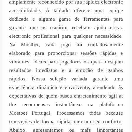
amplamente reconhecido por sua rapidez electronic
acessibilidade. A tablado oferece uma equipe
dedicada e alguma gama de ferramentas para
garantir que os usuários recebam ajuda eficaz
electronic profissional para qualquer necessidade.
Na Mostbet, cada jogo foi cuidadosamente
elaborado para proporcionar sessões rápidas e
vibrantes, ideais para jogadores os quais desejam
resultados imediatos e a emoção de ganhos
rápidos. Nossa seleção variada garante uma
experiência dinâmica e envolvente, atendendo às
expectativas de quem busca entretenimento ágil at
the recompensas instantâneas na plataforma
Mostbet Portugal. Processamos todas because
transações de forma rápida para um seu conforto.
Abaixo, apresentamos os mais importantes