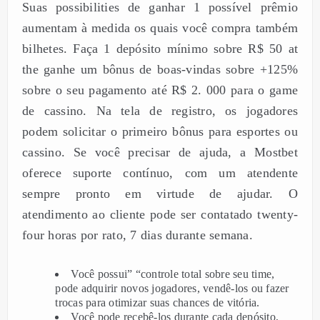
Suas possibilities de ganhar 1 possível prêmio
aumentam à medida os quais você compra também
bilhetes. Faça 1 depósito mínimo sobre R$ 50 at
the ganhe um bônus de boas-vindas sobre +125%
sobre o seu pagamento até R$ 2. 000 para o game
de cassino. Na tela de registro, os jogadores
podem solicitar o primeiro bônus para esportes ou
cassino. Se você precisar de ajuda, a Mostbet
oferece suporte contínuo, com um atendente
sempre pronto em virtude de ajudar. O
atendimento ao cliente pode ser contatado twenty-
four horas por rato, 7 dias durante semana.
Você possui” “controle total sobre seu time,
pode adquirir novos jogadores, vendê-los ou fazer
trocas para otimizar suas chances de vitória.
Você pode recebê-los durante cada depósito,