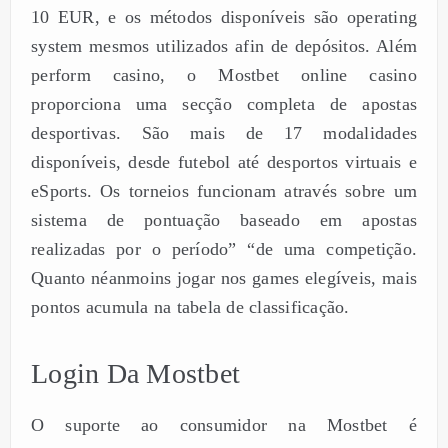
10 EUR, e os métodos disponíveis são operating
system mesmos utilizados afin de depósitos. Além
perform casino, o Mostbet online casino
proporciona uma secção completa de apostas
desportivas. São mais de 17 modalidades
disponíveis, desde futebol até desportos virtuais e
eSports. Os torneios funcionam através sobre um
sistema de pontuação baseado em apostas
realizadas por o período” “de uma competição.
Quanto néanmoins jogar nos games elegíveis, mais
pontos acumula na tabela de classificação.
Login Da Mostbet
O suporte ao consumidor na Mostbet é