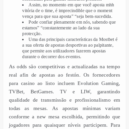
Assim, no momento em que você aposta mhh
vitória de o time, é imprecindible que o moment
vença para que sua aposta” “seja bem-sucedida.
Pode confiar plenamente em nós, sabendo que
estamos” “constantemente ao lado da sua
protecção.
Uma das principais características da Mostbet é
a sua oferta de apostas desportivas ao palpitante,
que permite aos utilizadores fazerem apostas
durante o decorrer dos eventos.
As odds são competitivas e actualizadas na tempo
real afin de apostas ao festón. Os fornecedores
para casino ao listo incluem Evolution Gaming,
TVBet, BetGames. TV e LIW, garantindo
qualidade de transmissão e profissionalismo em
todas as mesas. As apostas mínimas variam
conforme a new mesa escolhida, permitindo que
jogadores para quaisquer níveis participem. Para