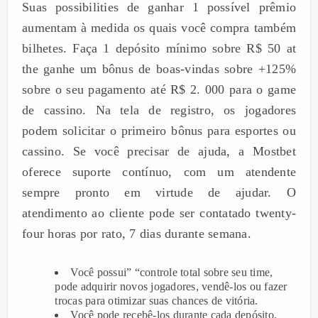
Suas possibilities de ganhar 1 possível prêmio
aumentam à medida os quais você compra também
bilhetes. Faça 1 depósito mínimo sobre R$ 50 at
the ganhe um bônus de boas-vindas sobre +125%
sobre o seu pagamento até R$ 2. 000 para o game
de cassino. Na tela de registro, os jogadores
podem solicitar o primeiro bônus para esportes ou
cassino. Se você precisar de ajuda, a Mostbet
oferece suporte contínuo, com um atendente
sempre pronto em virtude de ajudar. O
atendimento ao cliente pode ser contatado twenty-
four horas por rato, 7 dias durante semana.
Você possui” “controle total sobre seu time,
pode adquirir novos jogadores, vendê-los ou fazer
trocas para otimizar suas chances de vitória.
Você pode recebê-los durante cada depósito,