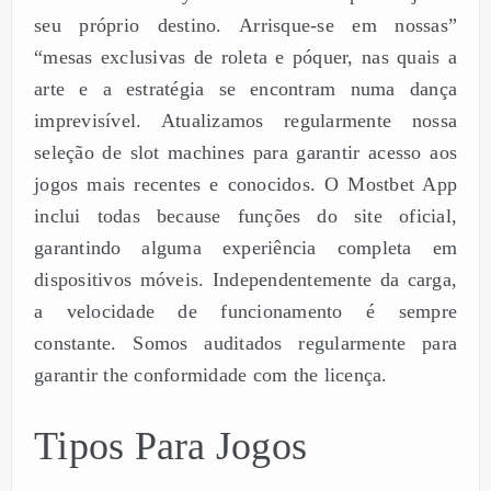
seu próprio destino. Arrisque-se em nossas”
“mesas exclusivas de roleta e póquer, nas quais a
arte e a estratégia se encontram numa dança
imprevisível. Atualizamos regularmente nossa
seleção de slot machines para garantir acesso aos
jogos mais recentes e conocidos. O Mostbet App
inclui todas because funções do site oficial,
garantindo alguma experiência completa em
dispositivos móveis. Independentemente da carga,
a velocidade de funcionamento é sempre
constante. Somos auditados regularmente para
garantir the conformidade com the licença.
Tipos Para Jogos