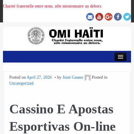
Charité fraternelle entre nous, zèle missionnaire au dehors.
ACCUEIL
Posted on
April 27, 2026
by
Joint Gasner
Posted in
ORGANISATION DE LA PROVINCE
Uncategorized
PRÉSENCE OMI
Cassino E Apostas
CRUNITEHC
Esportivas On-line
NOUS CONTACTER