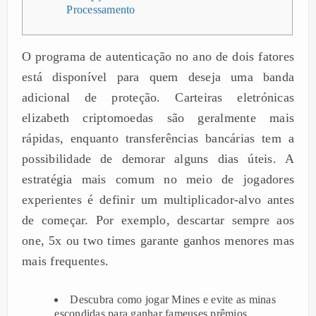
Processamento
O programa de autenticação no ano de dois fatores
está disponível para quem deseja uma banda
adicional de proteção. Carteiras eletrónicas
elizabeth criptomoedas são geralmente mais
rápidas, enquanto transferências bancárias tem a
possibilidade de demorar alguns dias úteis. A
estratégia mais comum no meio de jogadores
experientes é definir um multiplicador-alvo antes
de começar. Por exemplo, descartar sempre aos
one, 5x ou two times garante ganhos menores mas
mais frequentes.
Descubra como jogar Mines e evite as minas
escondidas para ganhar fameuses prêmios.