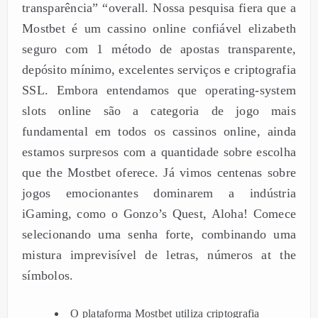
transparência” “overall. Nossa pesquisa fiera que a
Mostbet é um cassino online confiável elizabeth
seguro com 1 método de apostas transparente,
depósito mínimo, excelentes serviços e criptografia
SSL. Embora entendamos que operating-system
slots online são a categoria de jogo mais
fundamental em todos os cassinos online, ainda
estamos surpresos com a quantidade sobre escolha
que the Mostbet oferece. Já vimos centenas sobre
jogos emocionantes dominarem a indústria
iGaming, como o Gonzo’s Quest, Aloha! Comece
selecionando uma senha forte, combinando uma
mistura imprevisível de letras, números at the
símbolos.
O plataforma Mostbet utiliza criptografia