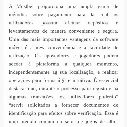
A Mostbet proporciona uma ampla gama de
métodos sobre pagamento para la cual os
utilizadores possam efetuar depósitos e
levantamentos de manera conveniente e segura.
Uma das mais importantes vantagens da software
móvel é a new conveniência e a facilidade de
utilização. Os apostadores e jogadores podem
aceder à plataforma a qualquer momento,
independentemente ag sua localização, e realizar
operações para forma ágil e intuitiva. É essencial
destacar que, durante o processo para registo e na
algumas transações, os utilizadores poderão”
“servir solicitados a fornecer documentos de
identificação para efeitos sobre verificação. Essa é
uma medida comum no setor de jogos de albur