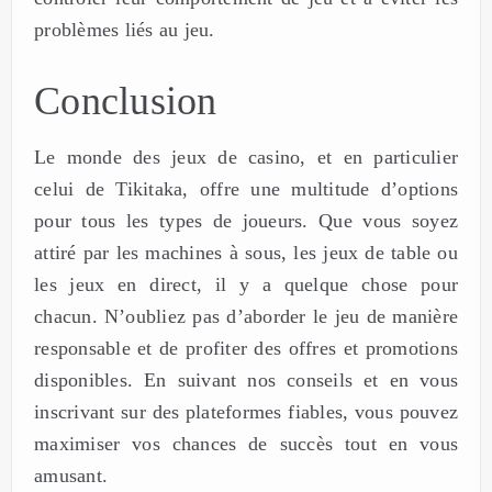
problèmes liés au jeu.
Conclusion
Le monde des jeux de casino, et en particulier
celui de Tikitaka, offre une multitude d’options
pour tous les types de joueurs. Que vous soyez
attiré par les machines à sous, les jeux de table ou
les jeux en direct, il y a quelque chose pour
chacun. N’oubliez pas d’aborder le jeu de manière
responsable et de profiter des offres et promotions
disponibles. En suivant nos conseils et en vous
inscrivant sur des plateformes fiables, vous pouvez
maximiser vos chances de succès tout en vous
amusant.