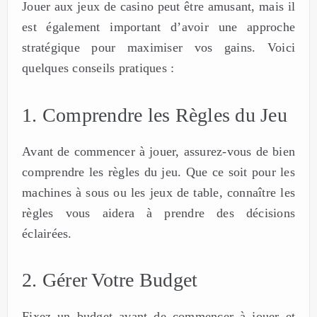
Jouer aux jeux de casino peut être amusant, mais il
est également important d’avoir une approche
stratégique pour maximiser vos gains. Voici
quelques conseils pratiques :
1. Comprendre les Règles du Jeu
Avant de commencer à jouer, assurez-vous de bien
comprendre les règles du jeu. Que ce soit pour les
machines à sous ou les jeux de table, connaître les
règles vous aidera à prendre des décisions
éclairées.
2. Gérer Votre Budget
Fixez un budget avant de commencer à jouer et