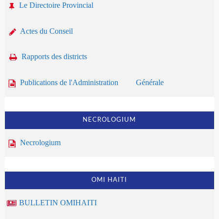
Le Directoire Provincial
Actes du Conseil
Rapports des districts
Publications de l'Administration Générale
NECROLOGIUM
Necrologium
OMI HAITI
BULLETIN OMIHAITI