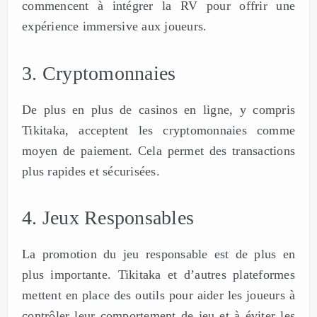
commencent à intégrer la RV pour offrir une
expérience immersive aux joueurs.
3. Cryptomonnaies
De plus en plus de casinos en ligne, y compris
Tikitaka, acceptent les cryptomonnaies comme
moyen de paiement. Cela permet des transactions
plus rapides et sécurisées.
4. Jeux Responsables
La promotion du jeu responsable est de plus en
plus importante. Tikitaka et d’autres plateformes
mettent en place des outils pour aider les joueurs à
contrôler leur comportement de jeu et à éviter les