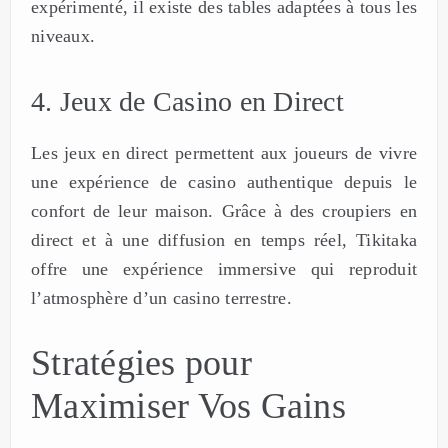
expérimenté, il existe des tables adaptées à tous les
niveaux.
4. Jeux de Casino en Direct
Les jeux en direct permettent aux joueurs de vivre
une expérience de casino authentique depuis le
confort de leur maison. Grâce à des croupiers en
direct et à une diffusion en temps réel, Tikitaka
offre une expérience immersive qui reproduit
l’atmosphère d’un casino terrestre.
Stratégies pour
Maximiser Vos Gains