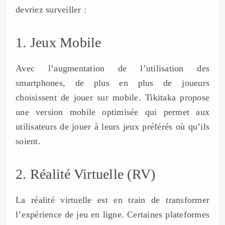
devriez surveiller :
1. Jeux Mobile
Avec l’augmentation de l’utilisation des
smartphones, de plus en plus de joueurs
choisissent de jouer sur mobile. Tikitaka propose
une version mobile optimisée qui permet aux
utilisateurs de jouer à leurs jeux préférés où qu’ils
soient.
2. Réalité Virtuelle (RV)
La réalité virtuelle est en train de transformer
l’expérience de jeu en ligne. Certaines plateformes