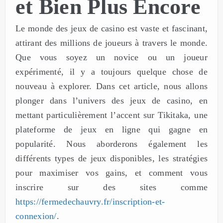
et Bien Plus Encore
Le monde des jeux de casino est vaste et fascinant,
attirant des millions de joueurs à travers le monde.
Que vous soyez un novice ou un joueur
expérimenté, il y a toujours quelque chose de
nouveau à explorer. Dans cet article, nous allons
plonger dans l’univers des jeux de casino, en
mettant particulièrement l’accent sur Tikitaka, une
plateforme de jeux en ligne qui gagne en
popularité. Nous aborderons également les
différents types de jeux disponibles, les stratégies
pour maximiser vos gains, et comment vous
inscrire sur des sites comme
https://fermedechauvry.fr/inscription-et-
connexion/
.