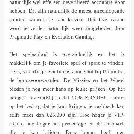
natuurlijk wel effe een geverifieerd accountje voor
hebben. Dit zijn natuurlijk de meest uiteenlopende
sporten waaruit je kan kiezen. Het live casino
word je verder natuurlijk weer aangeboden door
Pragmatic Play en Evolution Gaming.
Het spelaanbod is overzichtelijk en het is
makkelijk om je favoriete spel of sport te vinden.
Lees, voordat je een bonus aanneemt bij Boom.bet
de bonusvoorwaarden. De Missies en het Wheel
bieden je nog meer kans op leuke prijzen! Op het
hoogste niveau(50) is dat 20% ZONDER Limiet
op het bedrag dat je kunt krijgen, je cashback kan
zelfs meer dan €25.000 zijn! Hoe hoger je VIP-
status, hoe hoger het percentage en de cashback
die je kan krijgen. Deze bonus heeft een