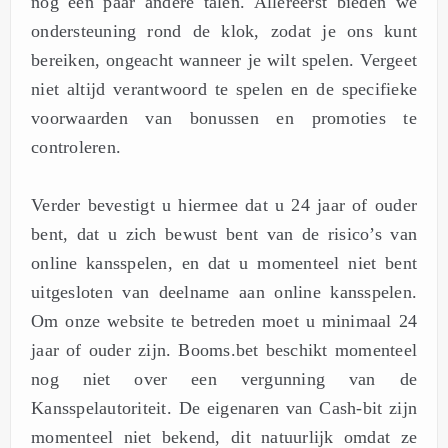
nog een paar andere talen. Allereerst bieden we
ondersteuning rond de klok, zodat je ons kunt
bereiken, ongeacht wanneer je wilt spelen. Vergeet
niet altijd verantwoord te spelen en de specifieke
voorwaarden van bonussen en promoties te
controleren.
Verder bevestigt u hiermee dat u 24 jaar of ouder
bent, dat u zich bewust bent van de risico’s van
online kansspelen, en dat u momenteel niet bent
uitgesloten van deelname aan online kansspelen.
Om onze website te betreden moet u minimaal 24
jaar of ouder zijn. Booms.bet beschikt momenteel
nog niet over een vergunning van de
Kansspelautoriteit. De eigenaren van Cash-bit zijn
momenteel niet bekend, dit natuurlijk omdat ze