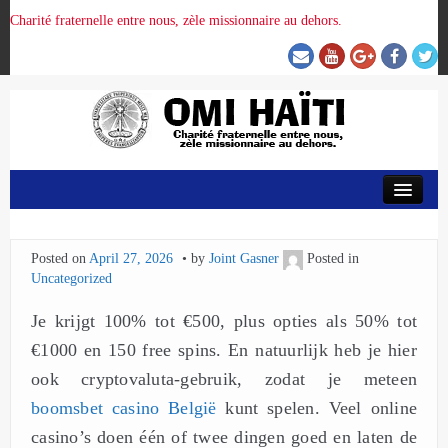
Charité fraternelle entre nous, zèle missionnaire au dehors.
ACCUEIL
Posted on
April 27, 2026
by
Joint Gasner
Posted in
ORGANISATION DE LA PROVINCE
Uncategorized
Je krijgt 100% tot €500, plus opties als 50% tot
PRÉSENCE OMI
€1000 en 150 free spins. En natuurlijk heb je hier
ook cryptovaluta-gebruik, zodat je meteen
CRUNITEHC
boomsbet casino België
kunt spelen. Veel online
casino’s doen één of twee dingen goed en laten de
NOUS CONTACTER