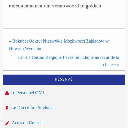
moet aanmanen om verantwoord te gokken.
«
Rokubet Odkryj Niezwykłe Możliwości Zakładów w
Nowym Wydaniu
Lanista Casino Belgique l’évasion ludique au cœur de la
chance
»
RÉSERVÉ
Le Personnel OMI
Le Directoire Provincial
Actes du Conseil