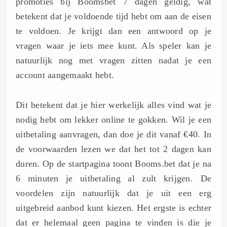
promoties bij Boomsbet 7 dagen geldig, wat
betekent dat je voldoende tijd hebt om aan de eisen
te voldoen. Je krijgt dan een antwoord op je
vragen waar je iets mee kunt. Als speler kan je
natuurlijk nog met vragen zitten nadat je een
account aangemaakt hebt.
Dit betekent dat je hier werkelijk alles vind wat je
nodig hebt om lekker online te gokken. Wil je een
uitbetaling aanvragen, dan doe je dit vanaf €40. In
de voorwaarden lezen we dat het tot 2 dagen kan
duren. Op de startpagina toont Booms.bet dat je na
6 minuten je uitbetaling al zult krijgen. De
voordelen zijn natuurlijk dat je uit een erg
uitgebreid aanbod kunt kiezen. Het ergste is echter
dat er helemaal geen pagina te vinden is die je