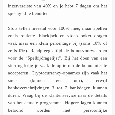
inzetvereiste van 40X en je hebt 7 dagen om het
speelgeld te benutten.
Slots tellen meestal voor 100% mee, maar spellen
zoals roulette, blackjack en video poker dragen
vaak maar een klein percentage bij (soms 10% of
zelfs 0%). Raadpleeg altijd de bonusvoorwaarden
voor de “Spelbijdragelijst”. Bij het doen van een
storting krijg je vaak de optie om de bonus niet te
accepteren. Cryptocurrency-opnames zijn vaak het
snelst (binnen een uur), terwijl
bankoverschrijvingen 3 tot 7 bankdagen kunnen
duren. Vraag bij de klantenservice naar de details
van het actuele programma. Hogere lagen kunnen
beloond worden met persoonlijke