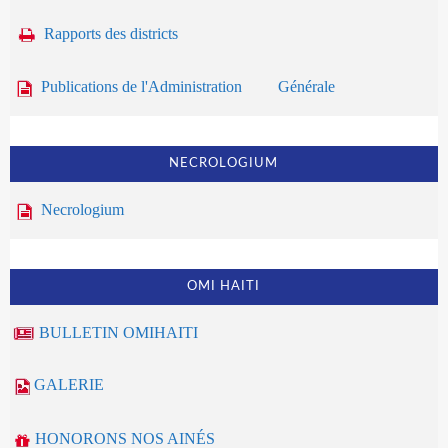
Rapports des districts
Publications de l'Administration Générale
NECROLOGIUM
Necrologium
OMI HAITI
BULLETIN OMIHAITI
GALERIE
HONORONS NOS AINÉS