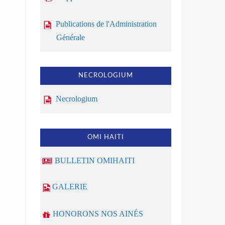
Publications de l'Administration
Générale
NECROLOGIUM
Necrologium
OMI HAITI
BULLETIN OMIHAITI
GALERIE
HONORONS NOS AINÉS