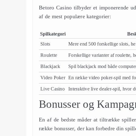
Betoro Casino tilbyder et imponerende udva
af de mest populære kategorier:
Spilkategori
Besk
Slots
Mere end 500 forskellige slots, he
Roulette
Forskellige varianter af roulette,
Blackjack
Spil blackjack mod både computer
Video Poker
En række video poker-spil med for
Live Casino
Interaktive live dealer-spil, hvor 
Bonusser og Kampag
En af de bedste måder at tiltrække spille
række bonusser, der kan forbedre din spill