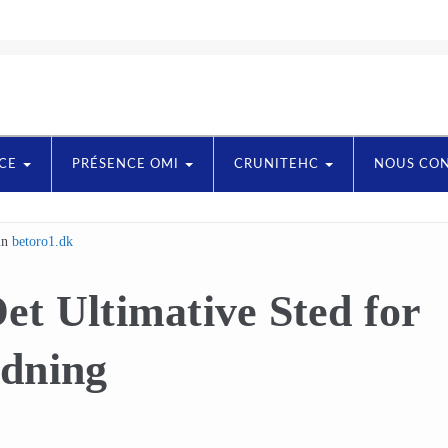
NCE
PRÉSENCE OMI
CRUNITEHC
NOUS CO
in
betoro1.dk
et Ultimative Sted for
ldning