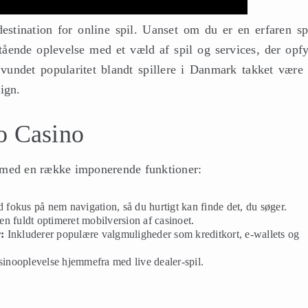
destination for online spil. Uanset om du er en erfaren spi
tående oplevelse med et væld af spil og services, der opfy
 vundet popularitet blandt spillere i Danmark takket være 
ign.
o Casino
 med en række imponerende funktioner:
fokus på nem navigation, så du hurtigt kan finde det, du søger.
en fuldt optimeret mobilversion af casinoet.
:
Inkluderer populære valgmuligheder som kreditkort, e-wallets og
sinooplevelse hjemmefra med live dealer-spil.