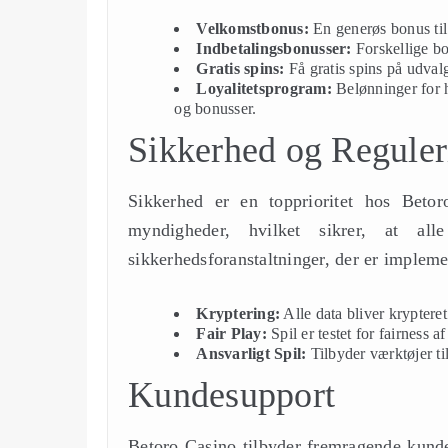
Velkomstbonus:
En generøs bonus til n
Indbetalingsbonusser:
Forskellige bo
Gratis spins:
Få gratis spins på udval
Loyalitetsprogram:
Belønninger for h
og bonusser.
Sikkerhed og Reguler
Sikkerhed er en topprioritet hos Betor
myndigheder, hvilket sikrer, at a
sikkerhedsforanstaltninger, der er impleme
Kryptering:
Alle data bliver krypteret
Fair Play:
Spil er testet for fairness 
Ansvarligt Spil:
Tilbyder værktøjer til
Kundesupport
Betoro Casino tilbyder fremragende kundesu