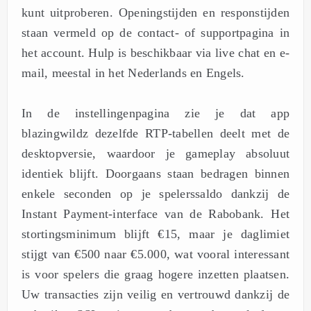
kunt uitproberen. Openingstijden en responstijden
staan vermeld op de contact- of supportpagina in
het account. Hulp is beschikbaar via live chat en e-
mail, meestal in het Nederlands en Engels.
In de instellingenpagina zie je dat app
blazingwildz dezelfde RTP-tabellen deelt met de
desktopversie, waardoor je gameplay absoluut
identiek blijft. Doorgaans staan bedragen binnen
enkele seconden op je spelerssaldo dankzij de
Instant Payment-interface van de Rabobank. Het
stortingsminimum blijft €15, maar je daglimiet
stijgt van €500 naar €5.000, wat vooral interessant
is voor spelers die graag hogere inzetten plaatsen.
Uw transacties zijn veilig en vertrouwd dankzij de