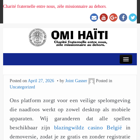
Charité fraternelle entre nous, zèle missionnaire au dehors.
ACCUEIL
Posted on
April 27, 2026
by
Joint Gasner
Posted in
ORGANISATION DE LA PROVINCE
Uncategorized
Ons platform zorgt voor een veilige spelomgeving
PRÉSENCE OMI
die naadloos werkt op zowel desktop als mobiele
apparaten. Wij garanderen dat alle spellen
CRUNITEHC
beschikbaar zijn
blazingwildz casino België
in
demoversie, zodat je ze gratis en zonder registratie
NOUS CONTACTER