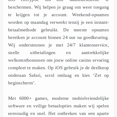
beschermen. Wij helpen je graag om weer toegang
te krijgen tot je account. Weekend-opnames
worden op maandag verwerkt tenzij je een instant-
betaalmethode gebruikt. De meeste opnames
bereiken je account binnen 24 uur na goedkeuring.
Wij ondersteunen je met 24/7 klantenservice,
snelle uitbetalingen en aantrekkelijke
welkomstbonussen om jouw online casino ervaring
compleet te maken. Op iOS gebruik je de deelknop
onderaan Safari, scrol omlaag en kies ‘Zet op
beginscherm’.
Met 6000+ games, moderne mobielvriendelijke
software en veilige betaalopties maken wij spelen
eenvoudig en snel. Het ontbreken van een aparte