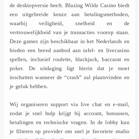
de desktopversie heeft. Blazing Wildz Casino biedt
een uitgebreide keuze aan betalingsmethoden,
waarbij veiligheid, snelheid en de
vertrouwelijkheid van je transacties voorop staan.
Deze games zijn beschikbaar in het Nederlands en
bieden een breed aanbod aan tafel- en livecasino
spellen, inclusief roulette, blackjack, baccarat en
poker. De uitdaging ligt hierin dat je moet
inschatten wanneer de “crash” zal plaatsvinden en
je geluk hebben.
Wij organiseren support via live chat en e-mail,
zodat je snel hulp krijgt bij account, bonussen,
betalingen en technische vragen. In de lobby kun
je filteren op provider om snel je favoriete studio