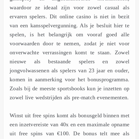
waardoor ze ideaal zijn voor zowel casual als
ervaren spelers. Dit online casino is niet in bezit
van een kansspelvergunning. Als je besluit hier te
spelen, is het belangrijk om vooraf goed alle
voorwaarden door te nemen, zodat je niet voor
onverwachte verrassingen komt te staan. Zowel
nieuwe als bestaande spelers en zowel
jongvolwassenen als spelers van 23 jaar en ouder,
komen in aanmerking voor het bonusprogramma.
Zoals bij de meeste sportsbooks kun je inzetten op
zowel live wedstrijden als pre-match evenementen.
Winst uit free spins komt als bonusgeld binnen met
een inzetvereiste van 40x en een maximale opname
uit free spins van €100. De bonus telt mee als