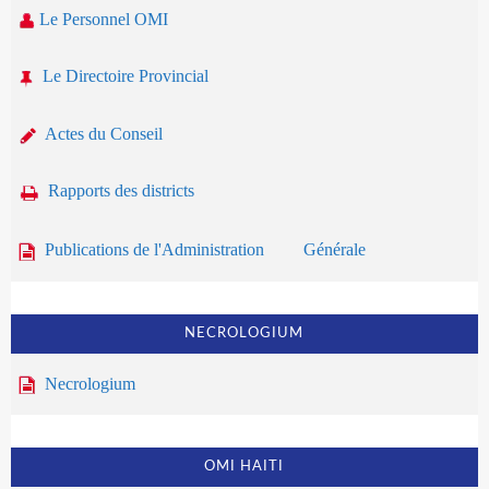
Le Personnel OMI
Le Directoire Provincial
Actes du Conseil
Rapports des districts
Publications de l'Administration Générale
NECROLOGIUM
Necrologium
OMI HAITI