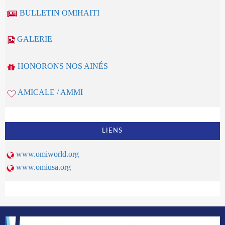
BULLETIN OMIHAITI
GALERIE
HONORONS NOS AINÉS
AMICALE / AMMI
LIENS
www.omiworld.org
www.omiusa.org