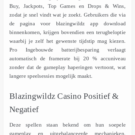
Buy, Jackpots, Top Games en Drops & Wins,
zodat je snel vindt wat je zoekt. Gebruikers die via
de pagina voor blazingwildz app download
binnenkomen, krijgen bovendien een terugbeloptie
waarbij je zelf het gewenste tijdstip mag kiezen.
Pro Ingebouwde batterij­besparing verlaagt
automatisch de framerate bij 20 % accuniveau
zonder dat de gameplay haperingen vertoont, wat
langere speelsessies mogelijk maakt.
Blazingwildz Casino Positief &
Negatief
Deze spellen staan ​​bekend om hun soepele
gameplay en uitgebalanceerde mechanieken,