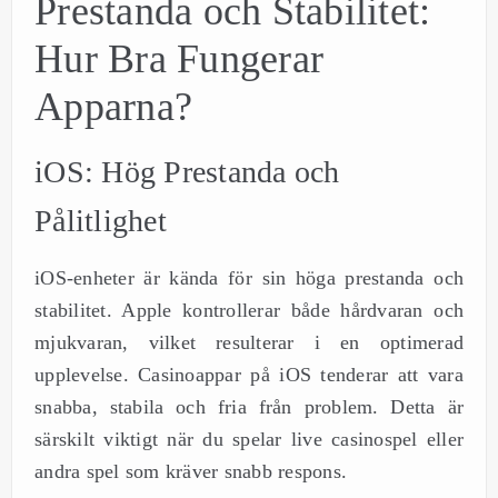
Prestanda och Stabilitet:
Hur Bra Fungerar
Apparna?
iOS: Hög Prestanda och
Pålitlighet
iOS-enheter är kända för sin höga prestanda och
stabilitet. Apple kontrollerar både hårdvaran och
mjukvaran, vilket resulterar i en optimerad
upplevelse. Casinoappar på iOS tenderar att vara
snabba, stabila och fria från problem. Detta är
särskilt viktigt när du spelar live casinospel eller
andra spel som kräver snabb respons.