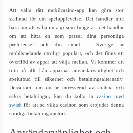
Att välja rätt mobilcasino-app kan göra stor
skillnad för din spelupplevelse. Det handlar inte
bara om att välja en app som fungerar; det handlar
om att hitta en som passar dina personliga
preferenser och din enhet. I Sverige är
mobilspelande otroligt populärt, och det finns ett
överflöd av appar att välja mellan. Vi kommer att
titta på allt från apparnas användarvänlighet och
spelutbud till säkerhet och betalningsalternativ.
Dessutom, om du är intresserad av snabba och
säkra betalningar, kan du kolla in
casino med
swish
för att se vilka casinon som erbjuder denna
smidiga betalningsmetod.
Användarvänlighet och