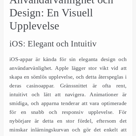
Design: En Visuell
Upplevelse
iOS: Elegant och Intuitiv
iOS-appar är kända för sin eleganta design och
användarvänlighet. Apple lägger stor vikt vid att
skapa en sömlös upplevelse, och detta återspeglas i
deras casinoappar. Gränssnittet är ofta rent,
intuitivt och lätt att navigera. Animationer är
smidiga, och apparna tenderar att vara optimerade
för en snabb och responsiv upplevelse. För
nybörjare är detta en stor fördel, eftersom det
minskar inlärningskurvan och gör det enkelt att