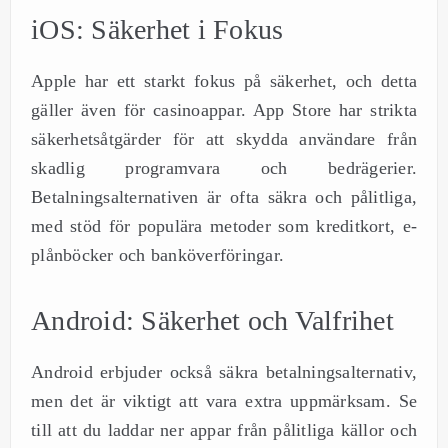
iOS: Säkerhet i Fokus
Apple har ett starkt fokus på säkerhet, och detta
gäller även för casinoappar. App Store har strikta
säkerhetsåtgärder för att skydda användare från
skadlig programvara och bedrägerier.
Betalningsalternativen är ofta säkra och pålitliga,
med stöd för populära metoder som kreditkort, e-
plånböcker och banköverföringar.
Android: Säkerhet och Valfrihet
Android erbjuder också säkra betalningsalternativ,
men det är viktigt att vara extra uppmärksam. Se
till att du laddar ner appar från pålitliga källor och