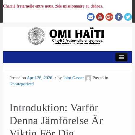
Charité fraternelle entre nous, zèle missionnaire au dehors.
ACCUEIL
Posted on
April 26, 2026
by
Joint Gasner
Posted in
ORGANISATION DE LA PROVINCE
Uncategorized
PRÉSENCE OMI
Introduktion: Varför
CRUNITEHC
Denna Jämförelse Är
Viktig För Dig
NOUS CONTACTER