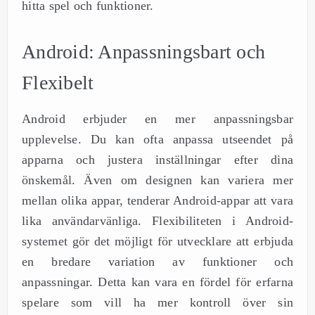
hitta spel och funktioner.
Android: Anpassningsbart och
Flexibelt
Android erbjuder en mer anpassningsbar
upplevelse. Du kan ofta anpassa utseendet på
apparna och justera inställningar efter dina
önskemål. Även om designen kan variera mer
mellan olika appar, tenderar Android-appar att vara
lika användarvänliga. Flexibiliteten i Android-
systemet gör det möjligt för utvecklare att erbjuda
en bredare variation av funktioner och
anpassningar. Detta kan vara en fördel för erfarna
spelare som vill ha mer kontroll över sin