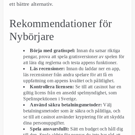
ett bättre alternativ.
Rekommendationer för
Nybörjare
Börja med gratisspel:
Innan du satsar riktiga
pengar, prova att spela gratisversioner av spelen för
att lära dig reglerna och testa appens funktioner.
Läs recensioner:
Innan du laddar ner en app,
läs recensioner från andra spelare för att få en
uppfattning om appens kvalitet och pålitlighet.
Kontrollera licensen:
Se till att casinot har en
giltig licens från en ansedd spelmyndighet, som
Spelinspektionen i Sverige.
Använd säkra betalningsmetoder:
Välj
betalningsmetoder som är säkra och pålitliga, och
se till att casinot använder kryptering för att skydda
dina personuppgifter.
Spela ansvarsfullt:
Sätt en budget och håll dig
till den. Spela aldrig för pengar du inte har råd att