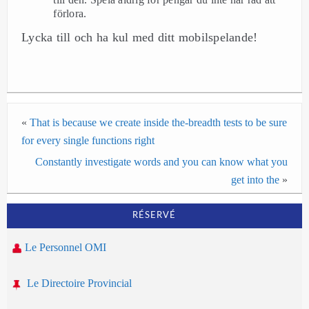
förlora.
Lycka till och ha kul med ditt mobilspelande!
«
That is because we create inside the-breadth tests to be sure
for every single functions right
Constantly investigate words and you can know what you
get into the
»
RÉSERVÉ
Le Personnel OMI
Le Directoire Provincial