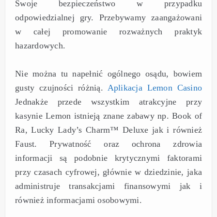
Swoje bezpieczeństwo w przypadku
odpowiedzialnej gry. Przebywamy zaangażowani
w całej promowanie rozważnych praktyk
hazardowych.
Nie można tu napełnić ogólnego osądu, bowiem
gusty czujności różnią.
Aplikacja Lemon Casino
Jednakże przede wszystkim atrakcyjne przy
kasynie Lemon istnieją znane zabawy np. Book of
Ra, Lucky Lady’s Charm™ Deluxe jak i również
Faust. Prywatność oraz ochrona zdrowia
informacji są podobnie krytycznymi faktorami
przy czasach cyfrowej, głównie w dziedzinie, jaka
administruje transakcjami finansowymi jak i
również informacjami osobowymi.