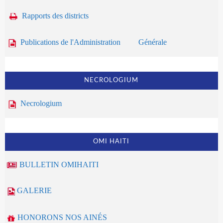
Rapports des districts
Publications de l'Administration Générale
NECROLOGIUM
Necrologium
OMI HAITI
BULLETIN OMIHAITI
GALERIE
HONORONS NOS AINÉS