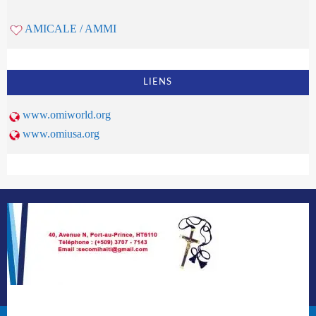
AMICALE / AMMI
LIENS
www.omiworld.org
www.omiusa.org