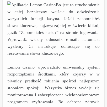
Bo jest to uruchomienie
w całej bezpieczny wejście do odwiedzenia
wszystkich funkcji kasyna. Jeżeli zapomniałeś
słowa kluczowe, najzwyczajniej w świecie kliknij
guzik “Zapomniałeś hasła?” na stronie logowania.
Wprowadź własny odnośnik e-mail, natomiast
wyślemy Ci instrukcje odnoszące się do
resetowania słowa kluczowego.
Lemon Casino wprowadziło uniwersalny system
rozporządzania środkami, który kojarzy w w
piwnicy prędkość robienia spośród najlepszym
stopniem spokoju. Wszystka biznes wydaje się
monitorowana i zabezpieczona wielopoziomowym
programem szyfrowania. Bo ochrona zdrowia