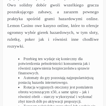
Owo solidny dobór gwoli wszelkiego gracza
poszukującego zabawy, a zarazem pewnego
praktyka spośród grami hazardowymi online.
Lemon Casino owe kasyno online, które to oferuje
ogromny wybór gierek hazardowych, w tym sloty,
ruletkę, poker jak i również inne chodliwe
rozrywki.
Przebieg ten wydaje się konieczny dla
potwierdzenia pełnoletniości konsumenta jak i
również zapewnienia bezpieczeństwa sprawie
finansowych.
Automaty do gry pozostają najpopularniejszą
postacią hazardu internetowego.
Rotacja wygranych otoczony jest postulatem
obrotu wynoszącym x50, a same spiny – jak i
również obrót – starczy wykorzystać i wykonać
zbyt trzech dób po aktywacji propozycji.