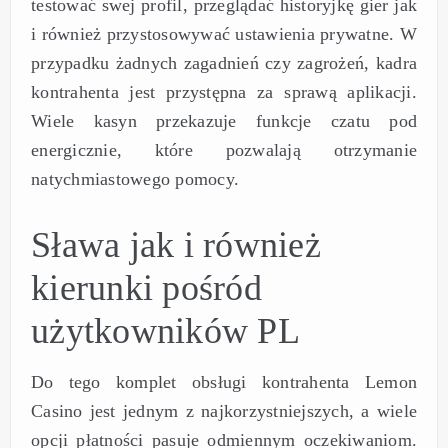
testować swej profil, przeglądać historyjkę gier jak
i również przystosowywać ustawienia prywatne. W
przypadku żadnych zagadnień czy zagrożeń, kadra
kontrahenta jest przystępna za sprawą aplikacji.
Wiele kasyn przekazuje funkcje czatu pod
energicznie, które pozwalają otrzymanie
natychmiastowego pomocy.
Sława jak i również
kierunki pośród
użytkowników PL
Do tego komplet obsługi kontrahenta Lemon
Casino jest jednym z najkorzystniejszych, a wiele
opcji płatności pasuje odmiennym oczekiwaniom.