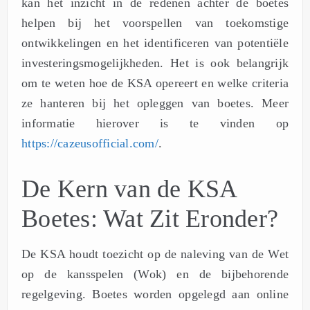
kan het inzicht in de redenen achter de boetes
helpen bij het voorspellen van toekomstige
ontwikkelingen en het identificeren van potentiële
investeringsmogelijkheden. Het is ook belangrijk
om te weten hoe de KSA opereert en welke criteria
ze hanteren bij het opleggen van boetes. Meer
informatie hierover is te vinden op
https://cazeusofficial.com/
.
De Kern van de KSA
Boetes: Wat Zit Eronder?
De KSA houdt toezicht op de naleving van de Wet
op de kansspelen (Wok) en de bijbehorende
regelgeving. Boetes worden opgelegd aan online