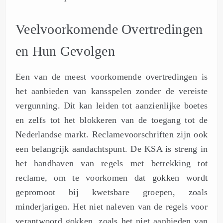
Veelvoorkomende Overtredingen
en Hun Gevolgen
Een van de meest voorkomende overtredingen is
het aanbieden van kansspelen zonder de vereiste
vergunning. Dit kan leiden tot aanzienlijke boetes
en zelfs tot het blokkeren van de toegang tot de
Nederlandse markt. Reclamevoorschriften zijn ook
een belangrijk aandachtspunt. De KSA is streng in
het handhaven van regels met betrekking tot
reclame, om te voorkomen dat gokken wordt
gepromoot bij kwetsbare groepen, zoals
minderjarigen. Het niet naleven van de regels voor
verantwoord gokken, zoals het niet aanbieden van