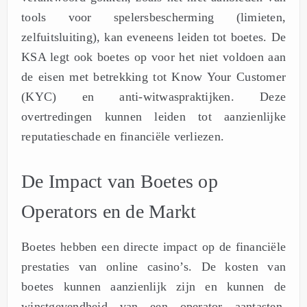
tools voor spelersbescherming (limieten,
zelfuitsluiting), kan eveneens leiden tot boetes. De
KSA legt ook boetes op voor het niet voldoen aan
de eisen met betrekking tot Know Your Customer
(KYC) en anti-witwaspraktijken. Deze
overtredingen kunnen leiden tot aanzienlijke
reputatieschade en financiële verliezen.
De Impact van Boetes op
Operators en de Markt
Boetes hebben een directe impact op de financiële
prestaties van online casino’s. De kosten van
boetes kunnen aanzienlijk zijn en kunnen de
winstgevendheid van een operator aantasten.