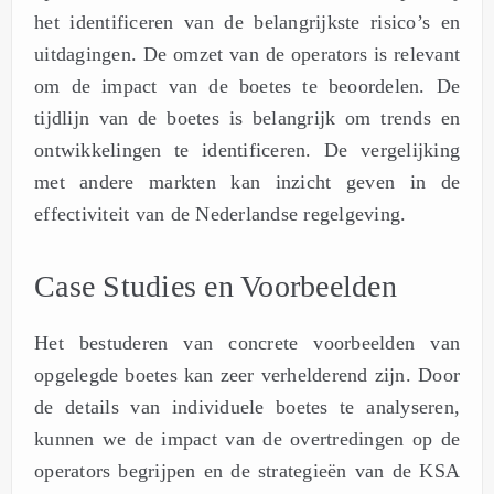
het identificeren van de belangrijkste risico’s en
uitdagingen. De omzet van de operators is relevant
om de impact van de boetes te beoordelen. De
tijdlijn van de boetes is belangrijk om trends en
ontwikkelingen te identificeren. De vergelijking
met andere markten kan inzicht geven in de
effectiviteit van de Nederlandse regelgeving.
Case Studies en Voorbeelden
Het bestuderen van concrete voorbeelden van
opgelegde boetes kan zeer verhelderend zijn. Door
de details van individuele boetes te analyseren,
kunnen we de impact van de overtredingen op de
operators begrijpen en de strategieën van de KSA