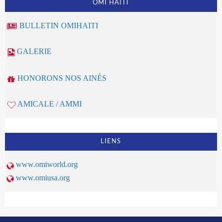
OMI HAITI
BULLETIN OMIHAITI
GALERIE
HONORONS NOS AINÉS
AMICALE / AMMI
LIENS
www.omiworld.org
www.omiusa.org