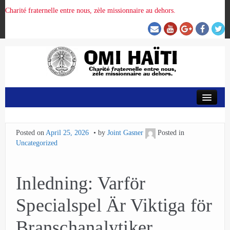
Charité fraternelle entre nous, zèle missionnaire au dehors.
ACCUEIL
Posted on
April 25, 2026
by
Joint Gasner
Posted in
ORGANISATION DE LA PROVINCE
Uncategorized
PRÉSENCE OMI
Inledning: Varför
CRUNITEHC
Specialspel Är Viktiga för
Branschanalytiker
NOUS CONTACTER