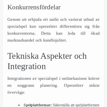
Konkurrensfördelar
Genom att erbjuda ett unikt och varierat utbud av
specialspel kan operatörer differentiera sig från
konkurrenterna. Detta kan leda till ökad
marknadsandel och kundlojalitet.
Tekniska Aspekter och
Integration
Integrationen av specialspel i onlinekasinon kräver
en noggrann planering. Operatörer måste
överväga:
Spelplattformar:
Säkerställa att spelplattformen