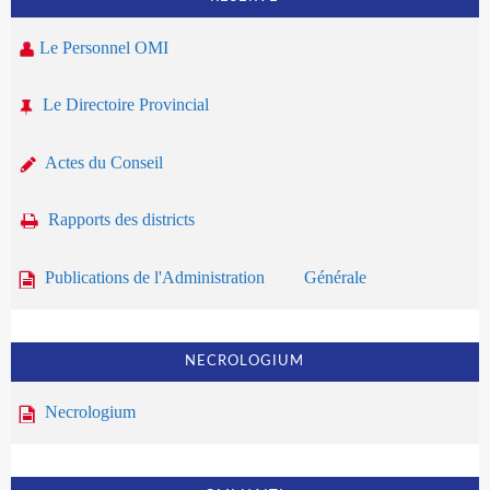
Le Personnel OMI
Le Directoire Provincial
Actes du Conseil
Rapports des districts
Publications de l'Administration Générale
NECROLOGIUM
Necrologium