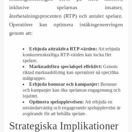
inklusive spelarnas insatser,
återbetalningsprocenten (RTP) och antalet spelare.
Operatörer kan optimera intäktsgenereringen
genom att:
Erbjuda attraktiva RTP-värden:
Att erbjuda
konkurrenskraftiga RTP-värden kan locka fler
spelare.
Marknadsföra specialspel effektivt:
Genom
riktad marknadsföring kan operatörer nå specifika
målgrupper.
Erbjuda bonusar och kampanjer:
Bonusar
och kampanjer kan öka spelarnas engagemang och
lojalitet.
Optimera spelupplevelsen:
Att erbjuda en
användarvänlig och engagerande spelupplevelse är
avgörande för att behålla spelare.
Strategiska Implikationer