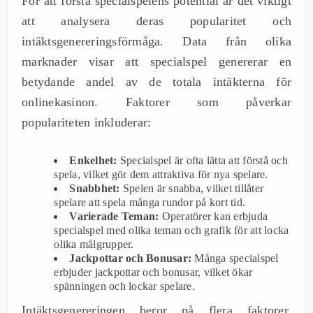
För att förstå specialspelens potential är det viktigt
att analysera deras popularitet och
intäktsgenereringsförmåga. Data från olika
marknader visar att specialspel genererar en
betydande andel av de totala intäkterna för
onlinekasinon. Faktorer som påverkar
populariteten inkluderar:
Enkelhet:
Specialspel är ofta lätta att förstå och
spela, vilket gör dem attraktiva för nya spelare.
Snabbhet:
Spelen är snabba, vilket tillåter
spelare att spela många rundor på kort tid.
Varierade Teman:
Operatörer kan erbjuda
specialspel med olika teman och grafik för att locka
olika målgrupper.
Jackpottar och Bonusar:
Många specialspel
erbjuder jackpottar och bonusar, vilket ökar
spänningen och lockar spelare.
Intäktsgenereringen beror på flera faktorer,