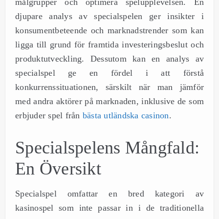
målgrupper och optimera spelupplevelsen. En
djupare analys av specialspelen ger insikter i
konsumentbeteende och marknadstrender som kan
ligga till grund för framtida investeringsbeslut och
produktutveckling. Dessutom kan en analys av
specialspel ge en fördel i att förstå
konkurrenssituationen, särskilt när man jämför
med andra aktörer på marknaden, inklusive de som
erbjuder spel från
bästa utländska casinon
.
Specialspelens Mångfald:
En Översikt
Specialspel omfattar en bred kategori av
kasinospel som inte passar in i de traditionella