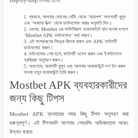
step-by-step দেওয়া হলো:
প্রথমে, আপনার ফোনের সেটিং থেকে ‘অ্যাপস’ অপশনটি খুলুন
এবং ‘অজানা উত্স’ থেকে ডাউনলোড করার অনুমতি দিন।
এরপর, Mostbet এর অফিসিয়াল ওয়েবসাইটে যান অথবা গুগলে
‘Mostbet APK ডাউনলোড’ সার্চ করুন।
এই সংস্করণের লিঙ্কে ক্লিক করুন এবং APK ফাইলটি
ডাউনলোড করুন।
ডাউনলোড শেষ হলে, ফাইলটি ওপেন করুন এবং ইনস্টলেশন
প্রক্রিয়া অনুসরণ করুন।
অবশেষে, অ্যাপটি খুলুন এবং আপনার অ্যাকাউন্টে লগ ইন করুন
অথবা নতুন অ্যাকাউন্ট তৈরি করুন।
Mostbet APK ব্যবহারকারীদের
জন্য কিছু টিপস
Mostbet APK ব্যবহারের সময় কিছু টিপস অনুসরণ করা
গুরুত্বপূর্ণ। এই টিপসগুলি আপনার গেম্বলিং অভিজ্ঞতাকে আরও
উন্নত করবে: