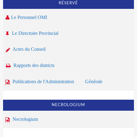
RÉSERVÉ
Le Personnel OMI
Le Directoire Provincial
Actes du Conseil
Rapports des districts
Publications de l'Administration Générale
NECROLOGIUM
Necrologium