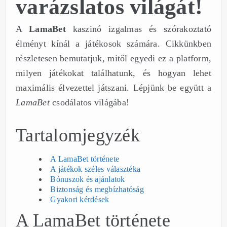
varázslatos világát!
A
LamaBet
kaszinó izgalmas és szórakoztató
élményt kínál a játékosok számára. Cikkünkben
részletesen bemutatjuk, mitől egyedi ez a platform,
milyen játékokat találhatunk, és hogyan lehet
maximális élvezettel játszani. Lépjünk be együtt a
LamaBet
csodálatos világába!
Tartalomjegyzék
A LamaBet története
A játékok széles választéka
Bónuszok és ajánlatok
Biztonság és megbízhatóság
Gyakori kérdések
A LamaBet története