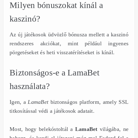
Milyen bónuszokat kínál a
kaszinó?
Az új játékosok üdvözlő bónusza mellett a kaszinó
rendszeres akciókat, mint például ingyenes
pörgetéseket és heti visszatérítéseket is kínál.
Biztonságos-e a LamaBet
használata?
Igen, a
LamaBet
biztonságos platform, amely SSL
titkosítással védi a játékosok adatait.
Most, hogy belekóstoltál a
LamaBet
világába, ne
habozz, és kezdj el játszani még ma! Fedezd fel a