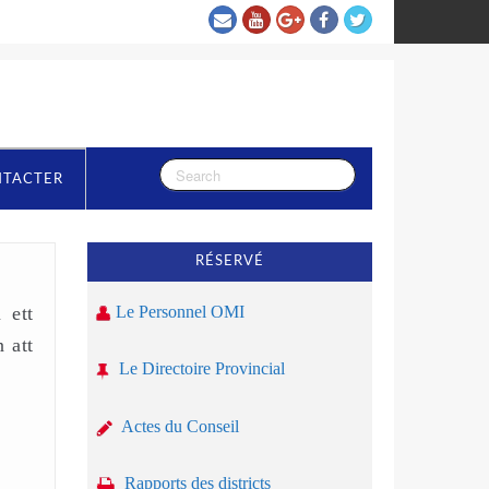
NTACTER
RÉSERVÉ
 ett
Le Personnel OMI
 att
Le Directoire Provincial
Actes du Conseil
Rapports des districts