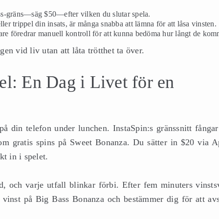
oss-gräns—säg $50—efter vilken du slutar spela.
ler trippel din insats, är många snabba att lämna för att låsa vinsten.
are föredrar manuell kontroll för att kunna bedöma hur långt de kom
n vid liv utan att låta trötthet ta över.
el: En Dag i Livet för en
 på din telefon under lunchen. InstaSpin:s gränssnitt fångar
om gratis spins på Sweet Bonanza. Du sätter in $20 via A
 in i spelet.
d, och varje utfall blinkar förbi. Efter fem minuters vinsts
or vinst på Big Bass Bonanza och bestämmer dig för att avs