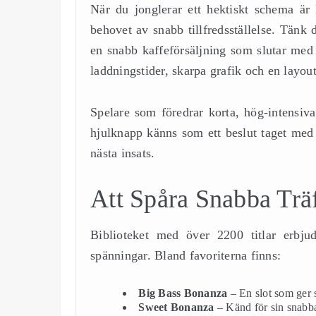
När du jonglerar ett hektiskt schema är 
behovet av snabb tillfredsställelse. Tänk 
en snabb kaffeförsäljning som slutar med
laddningstider, skarpa grafik och en layout
Spelare som föredrar korta, hög‑intensiv
hjulknapp känns som ett beslut taget med
nästa insats.
Att Spåra Snabba Trä
Biblioteket med över 2200 titlar erbju
spänningar. Bland favoriterna finns:
Big Bass Bonanza
– En slot som ger s
Sweet Bonanza
– Känd för sin snabba