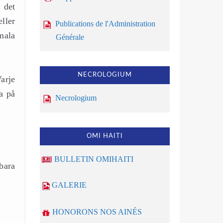
 det
ller
Publications de l'Administration
mala
Générale
NECROLOGIUM
arje
a på
Necrologium
OMI HAITI
BULLETIN OMIHAITI
bara
GALERIE
HONORONS NOS AINÉS