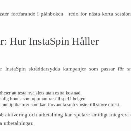
ster fortfarande i plånboken—redo för nästa korta session
r: Hur InstaSpin Håller
der InstaSpin skräddarsydda kampanjer som passar för s
eter att testa nya slots utan extra kostnad.
nlig bonus som uppmuntrar till spel i helgen.
multiplikatorer som kan förvandla små vinster till större direkt.
b aktivering och utbetalning kan spelare smidigt integrera
a utbetalningar.