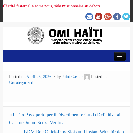
Charité fraternelle entre nous, zèle missionnaire au dehors.
ACCUEIL
Posted on
April 25, 2026
by
Joint Gasner
Posted in
ORGANISATION DE LA PROVINCE
Uncategorized
PRÉSENCE OMI
CRUNITEHC
«
Il Tuo Passaporto per il Divertimento: Guida Definitiva ai
Casinò Online Senza Verifica
NOUS CONTACTER
BDM Bet: Quick‑Play Slots und Instant Wins für den