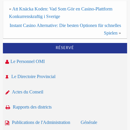
«
Att Knäcka Koden: Vad Som Gör en Casino-Plattform
Konkurrenskraftig i Sverige
Instant Casino Alternative: Die besten Optionen für schnelles
Spielen
»
RÉSERVÉ
Le Personnel OMI
Le Directoire Provincial
Actes du Conseil
Rapports des districts
Publications de l'Administration Générale