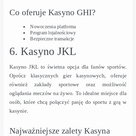
Co oferuje Kasyno GHI?
Nowoczesna platforma
Program lojalnościowy
Bezpieczne transakcje
6. Kasyno JKL
Kasyno JKL to świetna opcja dla fanów sportów.
Oprócz klasycznych gier kasynowych, oferuje
również zakłady sportowe oraz możliwość
oglądania meczów na żywo. To idealne miejsce dla
osób, które chcą połączyć pasję do sportu z grą w
kasynie.
Najważniejsze zalety Kasyna