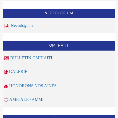
NECROLOGIUM
Necrologium
OMI HAITI
BULLETIN OMIHAITI
GALERIE
HONORONS NOS AINÉS
AMICALE / AMMI