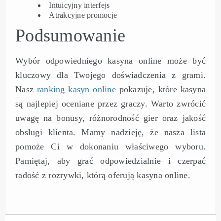
Intuicyjny interfejs
Atrakcyjne promocje
Podsumowanie
Wybór odpowiedniego kasyna online może być
kluczowy dla Twojego doświadczenia z grami.
Nasz
ranking kasyn online
pokazuje, które kasyna
są najlepiej oceniane przez graczy. Warto zwrócić
uwagę na bonusy, różnorodność gier oraz jakość
obsługi klienta. Mamy nadzieję, że nasza lista
pomoże Ci w dokonaniu właściwego wyboru.
Pamiętaj, aby grać odpowiedzialnie i czerpać
radość z rozrywki, którą oferują kasyna online.