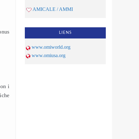
AMICALE / AMMI
onus
LIENS
www.omiworld.org
www.omiusa.org
on i
siche