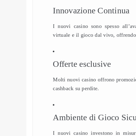
Innovazione Continua
I nuovi casino sono spesso all’av
virtuale e il gioco dal vivo, offren
Offerte esclusive
Molti nuovi casino offrono promozion
cashback su perdite.
Ambiente di Gioco Sic
I nuovi casino investono in misure