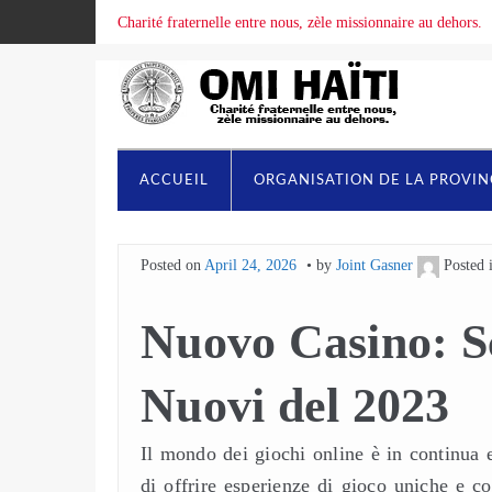
Charité fraternelle entre nous, zèle missionnaire au dehors.
ACCUEIL
ORGANISATION DE LA PROVI
Posted on
April 24, 2026
by
Joint Gasner
Posted 
Nuovo Casino: Sc
Nuovi del 2023
Il mondo dei giochi online è in continua
di offrire esperienze di gioco uniche e co