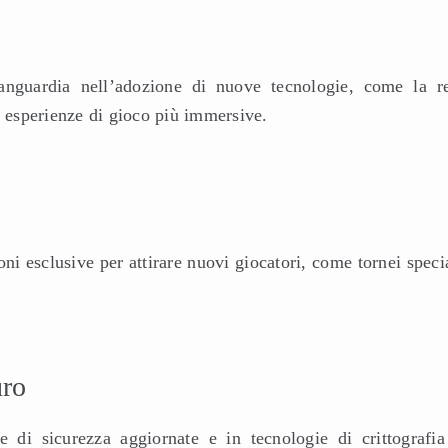
anguardia nell’adozione di nuove tecnologie, come la re
do esperienze di gioco più immersive.
i esclusive per attirare nuovi giocatori, come tornei speci
uro
 di sicurezza aggiornate e in tecnologie di crittografia