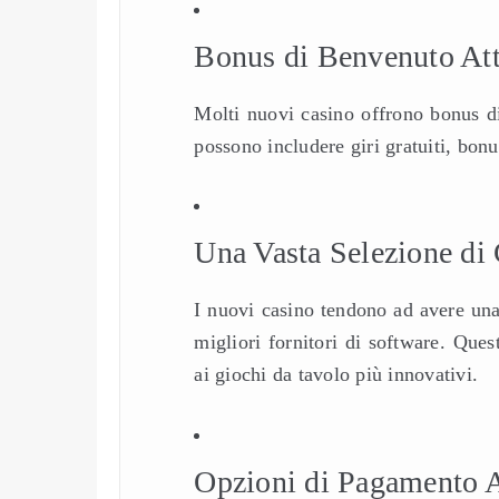
Bonus di Benvenuto Att
Molti nuovi casino offrono bonus di
possono includere giri gratuiti, bonu
Una Vasta Selezione di
I nuovi casino tendono ad avere una 
migliori fornitori di software. Ques
ai giochi da tavolo più innovativi.
Opzioni di Pagamento 