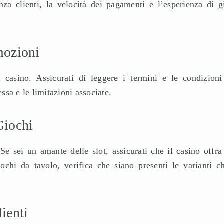
nza clienti, la velocità dei pagamenti e l’esperienza di g
mozioni
 casino. Assicurati di leggere i termini e le condizioni
sa e le limitazioni associate.
Giochi
 Se sei un amante delle slot, assicurati che il casino offr
iochi da tavolo, verifica che siano presenti le varianti ch
ienti