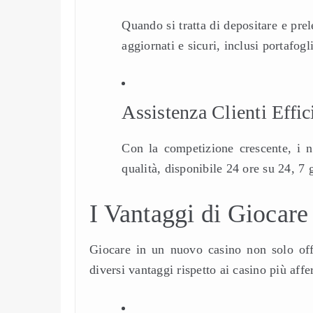
Quando si tratta di depositare e pre
aggiornati e sicuri, inclusi portafogli
Assistenza Clienti Effic
Con la competizione crescente, i nu
qualità, disponibile 24 ore su 24, 7 
I Vantaggi di Giocare
Giocare in un nuovo casino non solo offr
diversi vantaggi rispetto ai casino più aff