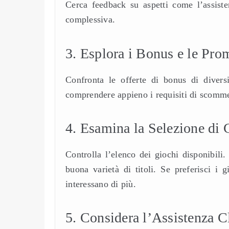
Cerca feedback su aspetti come l’assiste
complessiva.
3. Esplora i Bonus e le Pro
Confronta le offerte di bonus di diversi
comprendere appieno i requisiti di scommes
4. Esamina la Selezione di 
Controlla l’elenco dei giochi disponibili.
buona varietà di titoli. Se preferisci i g
interessano di più.
5. Considera l’Assistenza Cl