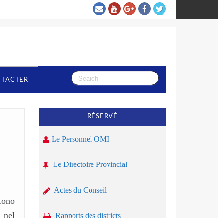
NTACTER
RÉSERVÉ
Le Personnel OMI
Le Directoire Provincial
Actes du Conseil
tono
i nel
Rapports des districts