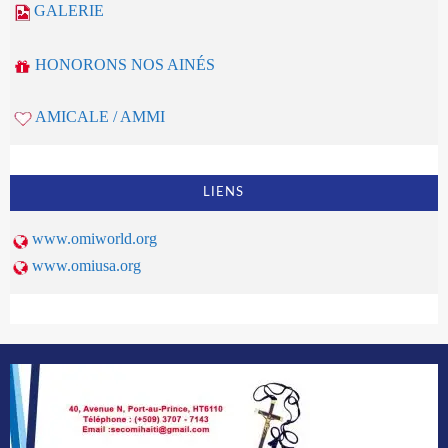
GALERIE
HONORONS NOS AINÉS
AMICALE / AMMI
LIENS
www.omiworld.org
www.omiusa.org