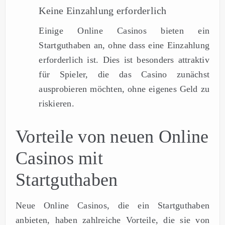
Keine Einzahlung erforderlich
Einige Online Casinos bieten ein
Startguthaben an, ohne dass eine Einzahlung
erforderlich ist. Dies ist besonders attraktiv
für Spieler, die das Casino zunächst
ausprobieren möchten, ohne eigenes Geld zu
riskieren.
Vorteile von neuen Online
Casinos mit
Startguthaben
Neue Online Casinos, die ein Startguthaben
anbieten, haben zahlreiche Vorteile, die sie von