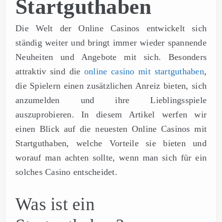
Startguthaben
Die Welt der Online Casinos entwickelt sich
ständig weiter und bringt immer wieder spannende
Neuheiten und Angebote mit sich. Besonders
attraktiv sind die
online casino mit startguthaben
,
die Spielern einen zusätzlichen Anreiz bieten, sich
anzumelden und ihre Lieblingsspiele
auszuprobieren. In diesem Artikel werfen wir
einen Blick auf die neuesten Online Casinos mit
Startguthaben, welche Vorteile sie bieten und
worauf man achten sollte, wenn man sich für ein
solches Casino entscheidet.
Was ist ein