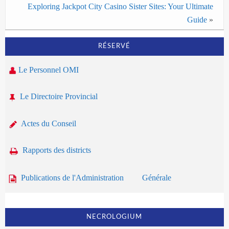
Exploring Jackpot City Casino Sister Sites: Your Ultimate
Guide
»
RÉSERVÉ
Le Personnel OMI
Le Directoire Provincial
Actes du Conseil
Rapports des districts
Publications de l'Administration Générale
NECROLOGIUM