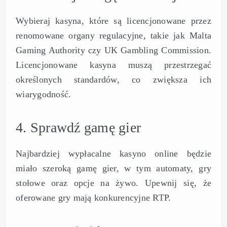
Wybieraj kasyna, które są licencjonowane przez
renomowane organy regulacyjne, takie jak Malta
Gaming Authority czy UK Gambling Commission.
Licencjonowane kasyna muszą przestrzegać
określonych standardów, co zwiększa ich
wiarygodność.
4. Sprawdź gamę gier
Najbardziej wypłacalne kasyno online będzie
miało szeroką gamę gier, w tym automaty, gry
stołowe oraz opcje na żywo. Upewnij się, że
oferowane gry mają konkurencyjne RTP.