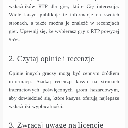
wskaźników RTP dla gier, które Cię interesują.
Wiele kasyn publikuje te informacje na swoich
stronach, a także można je znaleźć w recenzjach
gier. Upewnij się, że wybierasz gry z RTP powyżej
95%.
2. Czytaj opinie i recenzje
Opinie innych graczy mogą być cennym źródłem
informacji. Szukaj recenzji kasyn na stronach
internetowych poświęconych grom hazardowym,
aby dowiedzieć się, które kasyna oferują najlepsze
wskaźniki wypłacalności.
3. Zwracaj uwagę na licencje