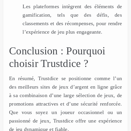
Les plateformes intègrent des éléments de
gamification, tels que des défis, des
classements et des récompenses, pour rendre
l’expérience de jeu plus engageante.
Conclusion : Pourquoi
choisir Trustdice ?
En résumé, Trustdice se positionne comme l’un
des meilleurs sites de jeux d’argent en ligne grâce
à sa combinaison d’une large sélection de jeux, de
promotions attractives et d’une sécurité renforcée.
Que vous soyez un joueur occasionnel ou un
passionné de jeux, Trustdice offre une expérience
de jeu dynamique et fiable.