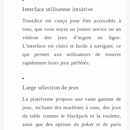
Interface utilisateur intuitive
Trustdice est conçu pour être accessible à
tous, que vous soyez un joueur novice ou un
vétéran des jeux d’argent en ligne.
L’interface est claire et facile à naviguer, ce
qui permet aux utilisateurs de trouver
rapidement leurs jeux préférés.
Large sélection de jeux
La plateforme propose une vaste gamme de
jeux, incluant des machines à sous, des jeux
de table comme le blackjack et la roulette,
ainsi que des options de poker et de paris