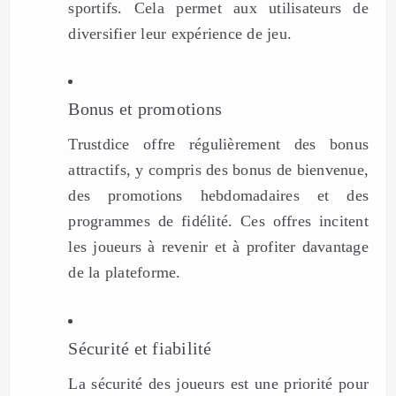
sportifs. Cela permet aux utilisateurs de
diversifier leur expérience de jeu.
Bonus et promotions
Trustdice offre régulièrement des bonus
attractifs, y compris des bonus de bienvenue,
des promotions hebdomadaires et des
programmes de fidélité. Ces offres incitent
les joueurs à revenir et à profiter davantage
de la plateforme.
Sécurité et fiabilité
La sécurité des joueurs est une priorité pour