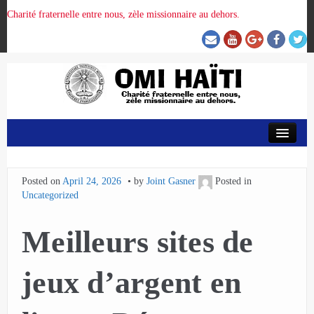
Charité fraternelle entre nous, zèle missionnaire au dehors.
ACCUEIL
Posted on
April 24, 2026
by
Joint Gasner
Posted in
ORGANISATION DE LA PROVINCE
Uncategorized
PRÉSENCE OMI
Meilleurs sites de
CRUNITEHC
jeux d’argent en
NOUS CONTACTER