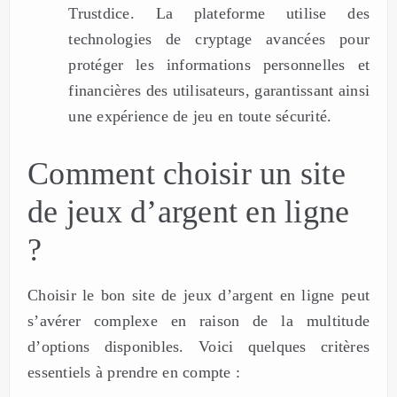
Trustdice. La plateforme utilise des
technologies de cryptage avancées pour
protéger les informations personnelles et
financières des utilisateurs, garantissant ainsi
une expérience de jeu en toute sécurité.
Comment choisir un site
de jeux d’argent en ligne
?
Choisir le bon site de jeux d’argent en ligne peut
s’avérer complexe en raison de la multitude
d’options disponibles. Voici quelques critères
essentiels à prendre en compte :