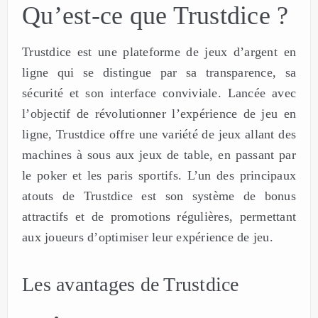
Qu’est-ce que Trustdice ?
Trustdice est une plateforme de jeux d’argent en
ligne qui se distingue par sa transparence, sa
sécurité et son interface conviviale. Lancée avec
l’objectif de révolutionner l’expérience de jeu en
ligne, Trustdice offre une variété de jeux allant des
machines à sous aux jeux de table, en passant par
le poker et les paris sportifs. L’un des principaux
atouts de Trustdice est son système de bonus
attractifs et de promotions régulières, permettant
aux joueurs d’optimiser leur expérience de jeu.
Les avantages de Trustdice