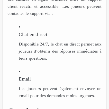
client réactif et accessible. Les joueurs peuvent
contacter le support via :
Chat en direct
Disponible 24/7, le chat en direct permet aux
joueurs d’obtenir des réponses immédiates à
leurs questions.
Email
Les joueurs peuvent également envoyer un
email pour des demandes moins urgentes.