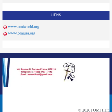
LIENS
www.omiworld.org
www.omiusa.org
© 2026 | OMI Haiti