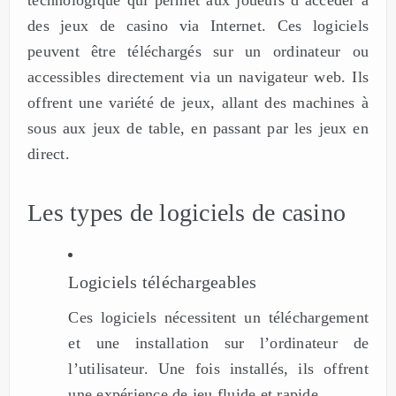
technologique qui permet aux joueurs d’accéder à
des jeux de casino via Internet. Ces logiciels
peuvent être téléchargés sur un ordinateur ou
accessibles directement via un navigateur web. Ils
offrent une variété de jeux, allant des machines à
sous aux jeux de table, en passant par les jeux en
direct.
Les types de logiciels de casino
Logiciels téléchargeables
Ces logiciels nécessitent un téléchargement
et une installation sur l’ordinateur de
l’utilisateur. Une fois installés, ils offrent
une expérience de jeu fluide et rapide.