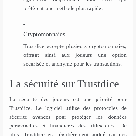
préfèrent une méthode plus rapide.
Cryptomonnaies
Trustdice accepte plusieurs cryptomonnaies,
offrant ainsi aux joueurs une option
sécurisée et anonyme pour les transactions.
La sécurité sur Trustdice
La sécurité des joueurs est une priorité pour
Trustdice. Le logiciel utilise des protocoles de
sécurité avancés pour protéger les données
personnelles et financières des utilisateurs. De
plus, Trustdice est régulièrement audité par des