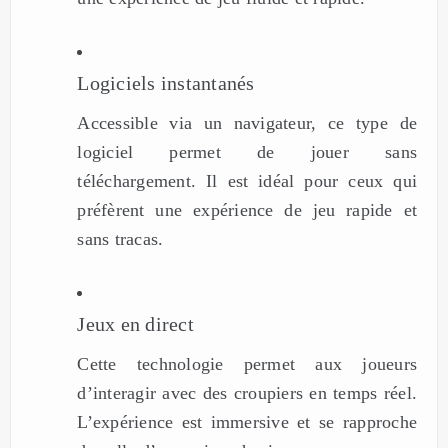
Logiciels instantanés
Accessible via un navigateur, ce type de
logiciel permet de jouer sans
téléchargement. Il est idéal pour ceux qui
préfèrent une expérience de jeu rapide et
sans tracas.
Jeux en direct
Cette technologie permet aux joueurs
d’interagir avec des croupiers en temps réel.
L’expérience est immersive et se rapproche