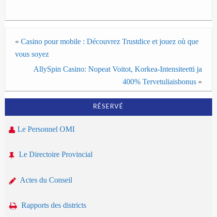
«
Casino pour mobile : Découvrez Trustdice et jouez où que
vous soyez
AllySpin Casino: Nopeat Voitot, Korkea‑Intensiteetti ja
400% Tervetuliaisbonus
»
RÉSERVÉ
Le Personnel OMI
Le Directoire Provincial
Actes du Conseil
Rapports des districts