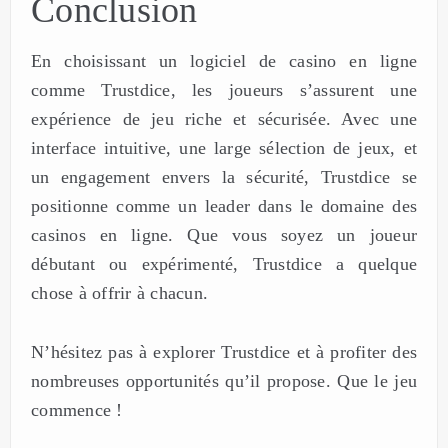
Conclusion
En choisissant un logiciel de casino en ligne
comme Trustdice, les joueurs s’assurent une
expérience de jeu riche et sécurisée. Avec une
interface intuitive, une large sélection de jeux, et
un engagement envers la sécurité, Trustdice se
positionne comme un leader dans le domaine des
casinos en ligne. Que vous soyez un joueur
débutant ou expérimenté, Trustdice a quelque
chose à offrir à chacun.
N’hésitez pas à explorer Trustdice et à profiter des
nombreuses opportunités qu’il propose. Que le jeu
commence !