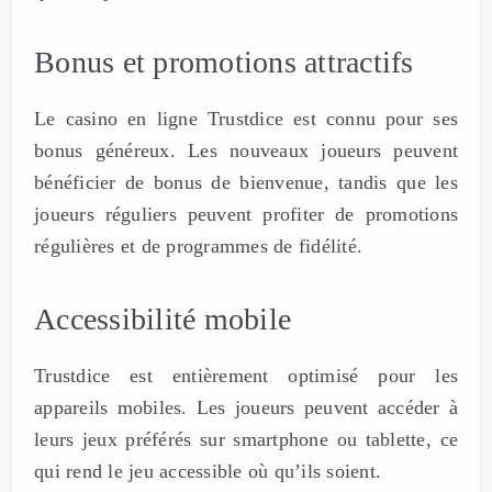
Bonus et promotions attractifs
Le casino en ligne Trustdice est connu pour ses
bonus généreux. Les nouveaux joueurs peuvent
bénéficier de bonus de bienvenue, tandis que les
joueurs réguliers peuvent profiter de promotions
régulières et de programmes de fidélité.
Accessibilité mobile
Trustdice est entièrement optimisé pour les
appareils mobiles. Les joueurs peuvent accéder à
leurs jeux préférés sur smartphone ou tablette, ce
qui rend le jeu accessible où qu’ils soient.