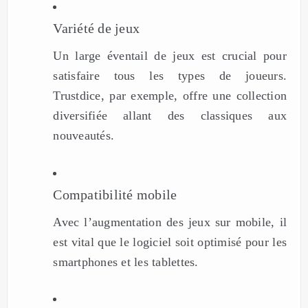
Variété de jeux
Un large éventail de jeux est crucial pour
satisfaire tous les types de joueurs.
Trustdice, par exemple, offre une collection
diversifiée allant des classiques aux
nouveautés.
Compatibilité mobile
Avec l’augmentation des jeux sur mobile, il
est vital que le logiciel soit optimisé pour les
smartphones et les tablettes.