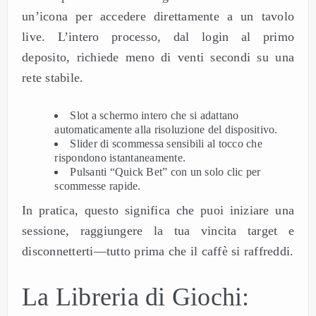
un’icona per accedere direttamente a un tavolo
live. L’intero processo, dal login al primo
deposito, richiede meno di venti secondi su una
rete stabile.
Slot a schermo intero che si adattano
automaticamente alla risoluzione del dispositivo.
Slider di scommessa sensibili al tocco che
rispondono istantaneamente.
Pulsanti “Quick Bet” con un solo clic per
scommesse rapide.
In pratica, questo significa che puoi iniziare una
sessione, raggiungere la tua vincita target e
disconnetterti—tutto prima che il caffè si raffreddi.
La Libreria di Giochi: