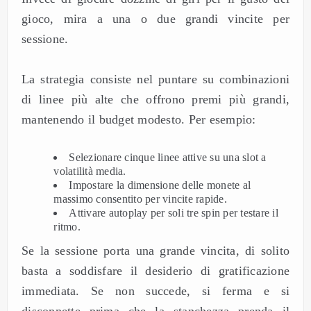
gioco, mira a una o due grandi vincite per
sessione.
La strategia consiste nel puntare su combinazioni
di linee più alte che offrono premi più grandi,
mantenendo il budget modesto. Per esempio:
Selezionare cinque linee attive su una slot a
volatilità media.
Impostare la dimensione delle monete al
massimo consentito per vincite rapide.
Attivare autoplay per soli tre spin per testare il
ritmo.
Se la sessione porta una grande vincita, di solito
basta a soddisfare il desiderio di gratificazione
immediata. Se non succede, si ferma e si
disconnette prima che la stanchezza prenda il