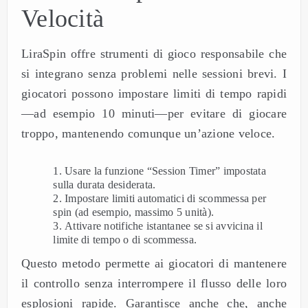
Velocità
LiraSpin offre strumenti di gioco responsabile che
si integrano senza problemi nelle sessioni brevi. I
giocatori possono impostare limiti di tempo rapidi
—ad esempio 10 minuti—per evitare di giocare
troppo, mantenendo comunque un’azione veloce.
Usare la funzione “Session Timer” impostata
sulla durata desiderata.
Impostare limiti automatici di scommessa per
spin (ad esempio, massimo 5 unità).
Attivare notifiche istantanee se si avvicina il
limite di tempo o di scommessa.
Questo metodo permette ai giocatori di mantenere
il controllo senza interrompere il flusso delle loro
esplosioni rapide. Garantisce anche che, anche