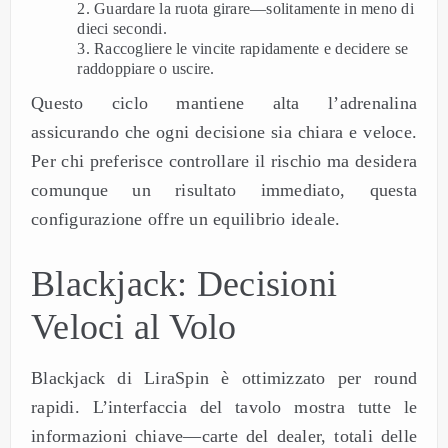
Guardare la ruota girare—solitamente in meno di
dieci secondi.
Raccogliere le vincite rapidamente e decidere se
raddoppiare o uscire.
Questo ciclo mantiene alta l’adrenalina
assicurando che ogni decisione sia chiara e veloce.
Per chi preferisce controllare il rischio ma desidera
comunque un risultato immediato, questa
configurazione offre un equilibrio ideale.
Blackjack: Decisioni
Veloci al Volo
Blackjack di LiraSpin è ottimizzato per round
rapidi. L’interfaccia del tavolo mostra tutte le
informazioni chiave—carte del dealer, totali delle