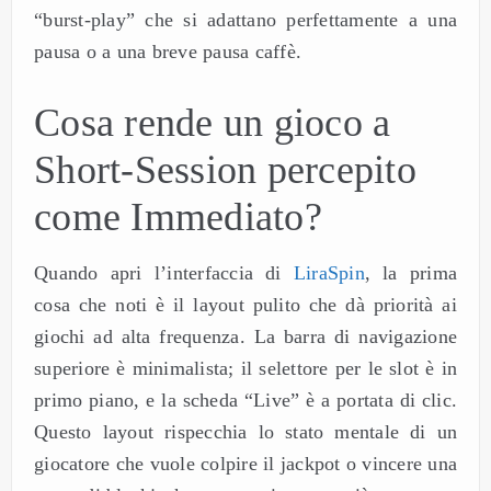
“burst‑play” che si adattano perfettamente a una
pausa o a una breve pausa caffè.
Cosa rende un gioco a
Short‑Session percepito
come Immediato?
Quando apri l’interfaccia di
LiraSpin
, la prima
cosa che noti è il layout pulito che dà priorità ai
giochi ad alta frequenza. La barra di navigazione
superiore è minimalista; il selettore per le slot è in
primo piano, e la scheda “Live” è a portata di clic.
Questo layout rispecchia lo stato mentale di un
giocatore che vuole colpire il jackpot o vincere una