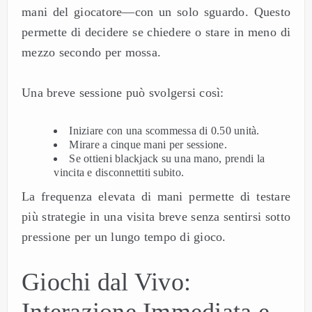
mani del giocatore—con un solo sguardo. Questo
permette di decidere se chiedere o stare in meno di
mezzo secondo per mossa.
Una breve sessione può svolgersi così:
Iniziare con una scommessa di 0.50 unità.
Mirare a cinque mani per sessione.
Se ottieni blackjack su una mano, prendi la
vincita e disconnettiti subito.
La frequenza elevata di mani permette di testare
più strategie in una visita breve senza sentirsi sotto
pressione per un lungo tempo di gioco.
Giochi dal Vivo:
Interazione Immediata e