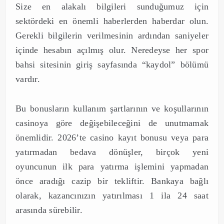
Size en alakalı bilgileri sunduğumuz için
sektördeki en önemli haberlerden haberdar olun.
Gerekli bilgilerin verilmesinin ardından saniyeler
içinde hesabın açılmış olur. Neredeyse her spor
bahsi sitesinin giriş sayfasında “kaydol” bölümü
vardır.
Bu bonusların kullanım şartlarının ve koşullarının
casinoya göre değişebileceğini de unutmamak
önemlidir. 2026’te casino kayıt bonusu veya para
yatırmadan bedava dönüşler, birçok yeni
oyuncunun ilk para yatırma işlemini yapmadan
önce aradığı cazip bir tekliftir. Bankaya bağlı
olarak, kazancınızın yatırılması 1 ila 24 saat
arasında sürebilir.