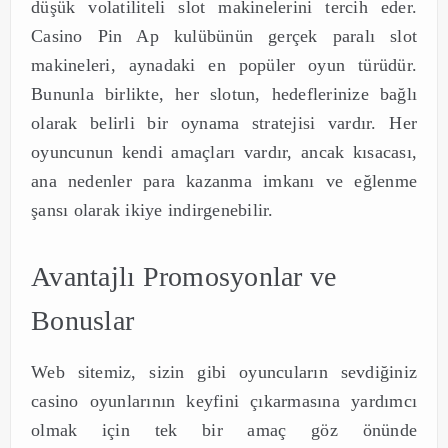
düşük volatiliteli slot makinelerini tercih eder.
Casino Pin Ap kulübünün gerçek paralı slot
makineleri, aynadaki en popüler oyun türüdür.
Bununla birlikte, her slotun, hedeflerinize bağlı
olarak belirli bir oynama stratejisi vardır. Her
oyuncunun kendi amaçları vardır, ancak kısacası,
ana nedenler para kazanma imkanı ve eğlenme
şansı olarak ikiye indirgenebilir.
Avantajlı Promosyonlar ve
Bonuslar
Web sitemiz, sizin gibi oyuncuların sevdiğiniz
casino oyunlarının keyfini çıkarmasına yardımcı
olmak için tek bir amaç göz önünde