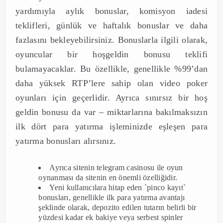
yardımıyla aylık bonuslar, komisyon iadesi
teklifleri, günlük ve haftalık bonuslar ve daha
fazlasını bekleyebilirsiniz. Bonuslarla ilgili olarak,
oyuncular bir hoşgeldin bonusu teklifi
bulamayacaklar. Bu özellikle, genellikle %99’dan
daha yüksek RTP’lere sahip olan video poker
oyunları için geçerlidir. Ayrıca sınırsız bir hoş
geldin bonusu da var – miktarlarına bakılmaksızın
ilk dört para yatırma işleminizde eşleşen para
yatırma bonusları alırsınız.
Ayrıca sitenin telegram casinosu ile oyun
oynanması da sitenin en önemli özelliğidir.
Yeni kullanıcılara hitap eden `pinco kayıt`
bonusları, genellikle ilk para yatırma avantajı
şeklinde olarak, depozito edilen tutarın belirli bir
yüzdesi kadar ek bakiye veya serbest spinler