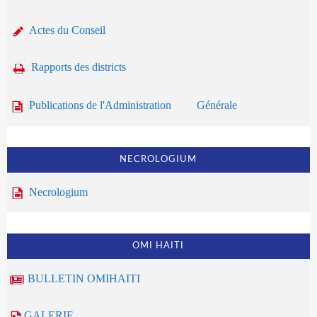
Actes du Conseil
Rapports des districts
Publications de l'Administration Générale
NECROLOGIUM
Necrologium
OMI HAITI
BULLETIN OMIHAITI
GALERIE