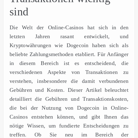
sind
Die Welt der Online-Casinos hat sich in den
letzten Jahren rasant entwickelt, und
Kryptowährungen wie Dogecoin haben sich als
beliebte Zahlungsmethoden etabliert. Für Anfänger
in diesem Bereich ist es entscheidend, die
verschiedenen Aspekte von Transaktionen zu
verstehen, insbesondere die damit verbundenen
Gebühren und Kosten. Dieser Artikel beleuchtet
detailliert die Gebühren und Transaktionskosten,
die bei der Nutzung von Dogecoin in Online-
Casinos entstehen können, und gibt Ihnen das
nötige Wissen, um fundierte Entscheidungen zu
treffen. Ob Sie neu im Bereich der