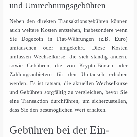
und Umrechnungsgebühren
Neben den direkten Transaktionsgebühren können
auch weitere Kosten entstehen, insbesondere wenn
Sie Dogecoin in Fiat-Währungen (z.B. Euro)
umtauschen oder umgekehrt. Diese Kosten
umfassen Wechselkurse, die sich ständig ändern,
sowie Gebühren, die von Krypto-Börsen oder
Zahlungsanbietern für den Umtausch erhoben
werden. Es ist ratsam, die aktuellen Wechselkurse
und Gebühren sorgfältig zu vergleichen, bevor Sie
eine Transaktion durchführen, um sicherzustellen,
dass Sie den bestmöglichen Wert erhalten.
Gebühren bei der Ein-