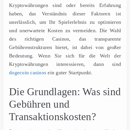
Kryptowährungen sind oder bereits Erfahrung
haben, das Verständnis dieser Faktoren ist
unerlässlich, um Ihr Spielerlebnis zu optimieren
und unerwartete Kosten zu vermeiden. Die Wahl
des richtigen Casinos, das transparente
Gebührenstrukturen bietet, ist dabei von großer
Bedeutung. Wenn Sie sich für die Welt der
Kryptowährungen interessieren, dann sind
dogecoin casinos
ein guter Startpunkt.
Die Grundlagen: Was sind
Gebühren und
Transaktionskosten?