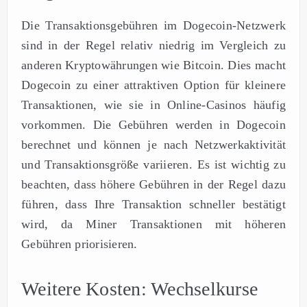
Die Transaktionsgebühren im Dogecoin-Netzwerk
sind in der Regel relativ niedrig im Vergleich zu
anderen Kryptowährungen wie Bitcoin. Dies macht
Dogecoin zu einer attraktiven Option für kleinere
Transaktionen, wie sie in Online-Casinos häufig
vorkommen. Die Gebühren werden in Dogecoin
berechnet und können je nach Netzwerkaktivität
und Transaktionsgröße variieren. Es ist wichtig zu
beachten, dass höhere Gebühren in der Regel dazu
führen, dass Ihre Transaktion schneller bestätigt
wird, da Miner Transaktionen mit höheren
Gebühren priorisieren.
Weitere Kosten: Wechselkurse