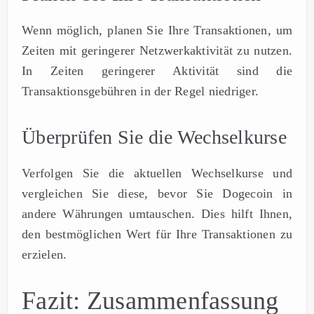
Wenn möglich, planen Sie Ihre Transaktionen, um
Zeiten mit geringerer Netzwerkaktivität zu nutzen.
In Zeiten geringerer Aktivität sind die
Transaktionsgebühren in der Regel niedriger.
Überprüfen Sie die Wechselkurse
Verfolgen Sie die aktuellen Wechselkurse und
vergleichen Sie diese, bevor Sie Dogecoin in
andere Währungen umtauschen. Dies hilft Ihnen,
den bestmöglichen Wert für Ihre Transaktionen zu
erzielen.
Fazit: Zusammenfassung