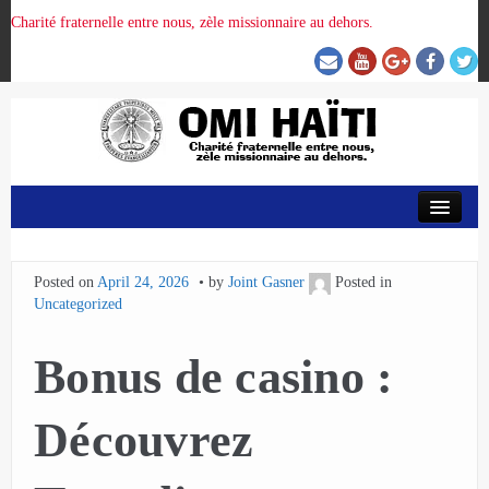
Charité fraternelle entre nous, zèle missionnaire au dehors.
ACCUEIL
Posted on
April 24, 2026
by
Joint Gasner
Posted in
ORGANISATION DE LA PROVINCE
Uncategorized
PRÉSENCE OMI
Bonus de casino :
CRUNITEHC
Découvrez
NOUS CONTACTER