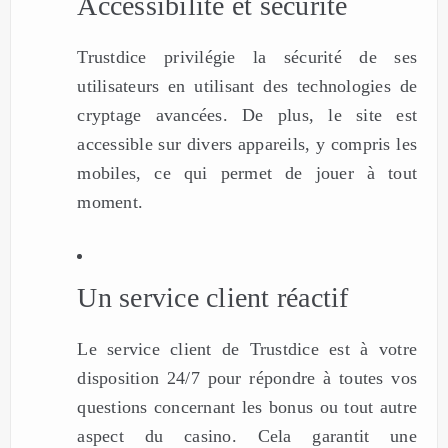
Accessibilité et sécurité
Trustdice privilégie la sécurité de ses
utilisateurs en utilisant des technologies de
cryptage avancées. De plus, le site est
accessible sur divers appareils, y compris les
mobiles, ce qui permet de jouer à tout
moment.
Un service client réactif
Le service client de Trustdice est à votre
disposition 24/7 pour répondre à toutes vos
questions concernant les bonus ou tout autre
aspect du casino. Cela garantit une