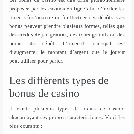
Un bonus de casino est une offre promotionnelle
proposée par les casinos en ligne afin d’inciter les
joueurs à s’inscrire ou à effectuer des dépôts. Ces
bonus peuvent prendre plusieurs formes, telles que
des crédits de jeu gratuits, des tours gratuits ou des
bonus de dépôt. L’objectif principal est
d’augmenter le montant d’argent que le joueur
peut utiliser pour parier.
Les différents types de
bonus de casino
Il existe plusieurs types de bonus de casino,
chacun ayant ses propres caractéristiques. Voici les
plus courants :