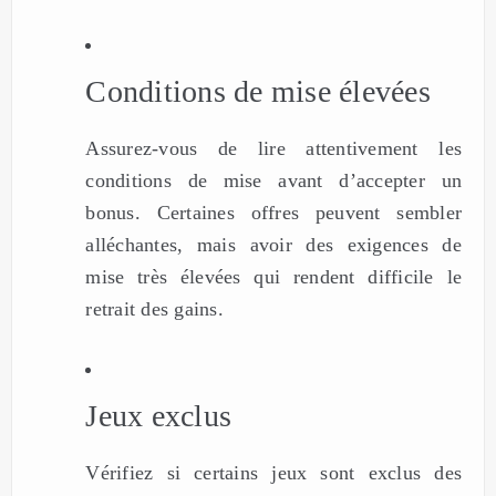
Conditions de mise élevées
Assurez-vous de lire attentivement les
conditions de mise avant d’accepter un
bonus. Certaines offres peuvent sembler
alléchantes, mais avoir des exigences de
mise très élevées qui rendent difficile le
retrait des gains.
Jeux exclus
Vérifiez si certains jeux sont exclus des