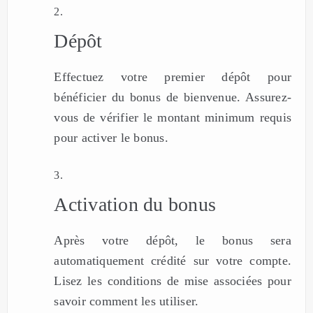
Dépôt
Effectuez votre premier dépôt pour
bénéficier du bonus de bienvenue. Assurez-
vous de vérifier le montant minimum requis
pour activer le bonus.
Activation du bonus
Après votre dépôt, le bonus sera
automatiquement crédité sur votre compte.
Lisez les conditions de mise associées pour
savoir comment les utiliser.