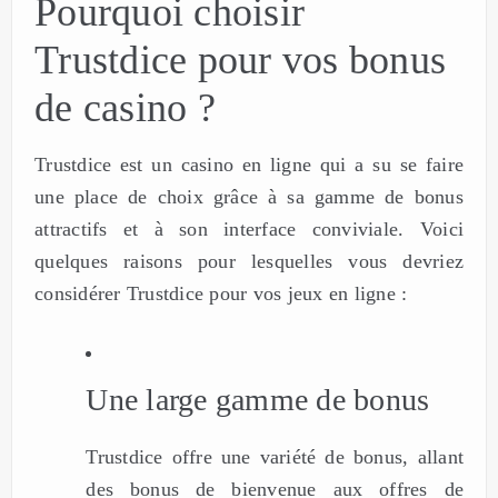
Pourquoi choisir
Trustdice pour vos bonus
de casino ?
Trustdice est un casino en ligne qui a su se faire
une place de choix grâce à sa gamme de bonus
attractifs et à son interface conviviale. Voici
quelques raisons pour lesquelles vous devriez
considérer Trustdice pour vos jeux en ligne :
Une large gamme de bonus
Trustdice offre une variété de bonus, allant
des bonus de bienvenue aux offres de