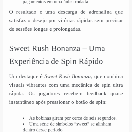
pagamentos em uma única rodada.
O resultado é uma descarga de adrenalina que
satisfaz o desejo por vitórias rápidas sem precisar
de sessões longas e prolongadas.
Sweet Rush Bonanza – Uma
Experiência de Spin Rápido
Um destaque é
Sweet Rush Bonanza
, que combina
visuais vibrantes com uma mecânica de spin ultra
rápida. Os jogadores recebem feedback quase
instantâneo após pressionar o botão de spin:
As bobinas giram por cerca de seis segundos.
Uma série de símbolos “sweet” se alinham
dentro desse período.