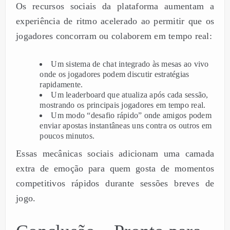
Os recursos sociais da plataforma aumentam a
experiência de ritmo acelerado ao permitir que os
jogadores concorram ou colaborem em tempo real:
Um sistema de chat integrado às mesas ao vivo
onde os jogadores podem discutir estratégias
rapidamente.
Um leaderboard que atualiza após cada sessão,
mostrando os principais jogadores em tempo real.
Um modo “desafio rápido” onde amigos podem
enviar apostas instantâneas uns contra os outros em
poucos minutos.
Essas mecânicas sociais adicionam uma camada
extra de emoção para quem gosta de momentos
competitivos rápidos durante sessões breves de
jogo.