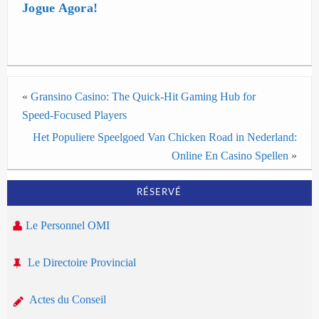
Jogue Agora!
«
Gransino Casino: The Quick‑Hit Gaming Hub for
Speed‑Focused Players
Het Populiere Speelgoed Van Chicken Road in Nederland:
Online En Casino Spellen
»
RÉSERVÉ
Le Personnel OMI
Le Directoire Provincial
Actes du Conseil