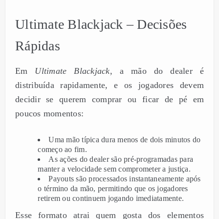
Ultimate Blackjack – Decisões
Rápidas
Em
Ultimate Blackjack
, a mão do dealer é
distribuída rapidamente, e os jogadores devem
decidir se querem comprar ou ficar de pé em
poucos momentos:
Uma mão típica dura menos de dois minutos do
começo ao fim.
As ações do dealer são pré-programadas para
manter a velocidade sem comprometer a justiça.
Payouts são processados instantaneamente após
o término da mão, permitindo que os jogadores
retirem ou continuem jogando imediatamente.
Esse formato atrai quem gosta dos elementos