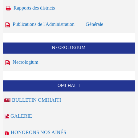
Rapports des districts
Publications de l'Administration Générale
NECROLOGIUM
Necrologium
OMI HAITI
BULLETIN OMIHAITI
GALERIE
HONORONS NOS AINÉS