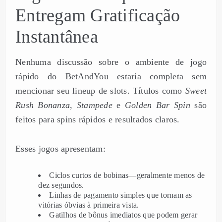
Entregam Gratificação
Instantânea
Nenhuma discussão sobre o ambiente de jogo
rápido do BetAndYou estaria completa sem
mencionar seu lineup de slots. Títulos como
Sweet
Rush Bonanza
,
Stampede
e
Golden Bar Spin
são
feitos para spins rápidos e resultados claros.
Esses jogos apresentam:
Ciclos curtos de bobinas—geralmente menos de
dez segundos.
Linhas de pagamento simples que tornam as
vitórias óbvias à primeira vista.
Gatilhos de bônus imediatos que podem gerar