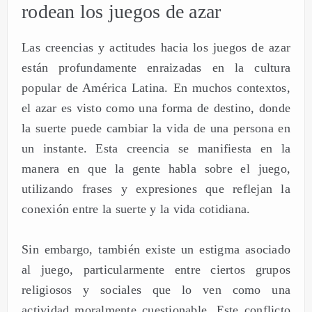
rodean los juegos de azar
Las creencias y actitudes hacia los juegos de azar
están profundamente enraizadas en la cultura
popular de América Latina. En muchos contextos,
el azar es visto como una forma de destino, donde
la suerte puede cambiar la vida de una persona en
un instante. Esta creencia se manifiesta en la
manera en que la gente habla sobre el juego,
utilizando frases y expresiones que reflejan la
conexión entre la suerte y la vida cotidiana.
Sin embargo, también existe un estigma asociado
al juego, particularmente entre ciertos grupos
religiosos y sociales que lo ven como una
actividad moralmente cuestionable. Este conflicto