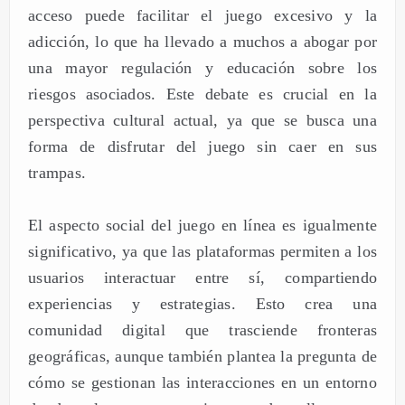
acceso puede facilitar el juego excesivo y la
adicción, lo que ha llevado a muchos a abogar por
una mayor regulación y educación sobre los
riesgos asociados. Este debate es crucial en la
perspectiva cultural actual, ya que se busca una
forma de disfrutar del juego sin caer en sus
trampas.
El aspecto social del juego en línea es igualmente
significativo, ya que las plataformas permiten a los
usuarios interactuar entre sí, compartiendo
experiencias y estrategias. Esto crea una
comunidad digital que trasciende fronteras
geográficas, aunque también plantea la pregunta de
cómo se gestionan las interacciones en un entorno