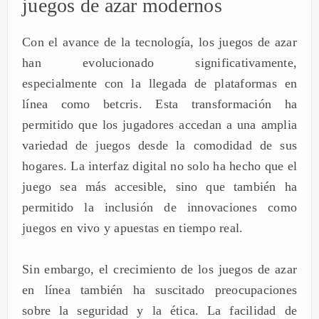
juegos de azar modernos
Con el avance de la tecnología, los juegos de azar
han evolucionado significativamente,
especialmente con la llegada de plataformas en
línea como betcris. Esta transformación ha
permitido que los jugadores accedan a una amplia
variedad de juegos desde la comodidad de sus
hogares. La interfaz digital no solo ha hecho que el
juego sea más accesible, sino que también ha
permitido la inclusión de innovaciones como
juegos en vivo y apuestas en tiempo real.
Sin embargo, el crecimiento de los juegos de azar
en línea también ha suscitado preocupaciones
sobre la seguridad y la ética. La facilidad de