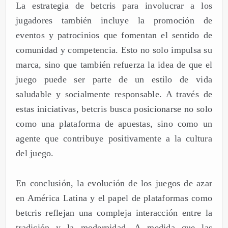
La estrategia de betcris para involucrar a los
jugadores también incluye la promoción de
eventos y patrocinios que fomentan el sentido de
comunidad y competencia. Esto no solo impulsa su
marca, sino que también refuerza la idea de que el
juego puede ser parte de un estilo de vida
saludable y socialmente responsable. A través de
estas iniciativas, betcris busca posicionarse no solo
como una plataforma de apuestas, sino como un
agente que contribuye positivamente a la cultura
del juego.
En conclusión, la evolución de los juegos de azar
en América Latina y el papel de plataformas como
betcris reflejan una compleja interacción entre la
tradición y la modernidad. A medida que las