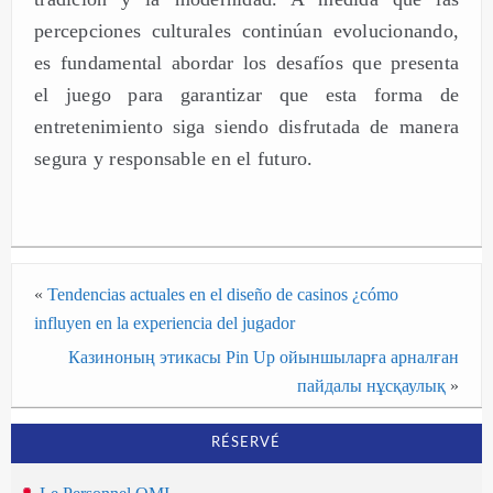
percepciones culturales continúan evolucionando,
es fundamental abordar los desafíos que presenta
el juego para garantizar que esta forma de
entretenimiento siga siendo disfrutada de manera
segura y responsable en el futuro.
«
Tendencias actuales en el diseño de casinos ¿cómo
influyen en la experiencia del jugador
Казиноның этикасы Pin Up ойыншыларға арналған
пайдалы нұсқаулық
»
RÉSERVÉ