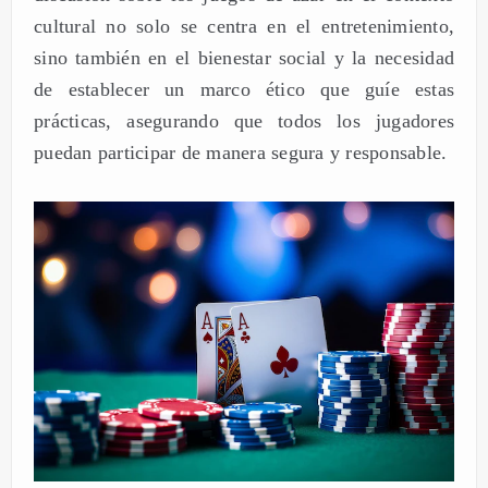
cultural no solo se centra en el entretenimiento,
sino también en el bienestar social y la necesidad
de establecer un marco ético que guíe estas
prácticas, asegurando que todos los jugadores
puedan participar de manera segura y responsable.