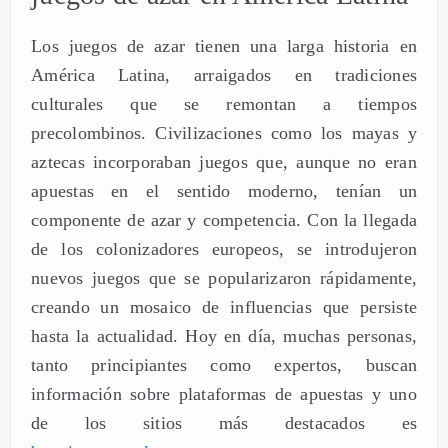
Los juegos de azar tienen una larga historia en
América Latina, arraigados en tradiciones
culturales que se remontan a tiempos
precolombinos. Civilizaciones como los mayas y
aztecas incorporaban juegos que, aunque no eran
apuestas en el sentido moderno, tenían un
componente de azar y competencia. Con la llegada
de los colonizadores europeos, se introdujeron
nuevos juegos que se popularizaron rápidamente,
creando un mosaico de influencias que persiste
hasta la actualidad. Hoy en día, muchas personas,
tanto principiantes como expertos, buscan
información sobre plataformas de apuestas y uno
de los sitios más destacados es