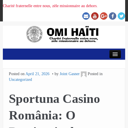
Charité fraternelle entre nous, zèle missionnaire au dehors.
ACCUEIL
Posted on
April 21, 2026
by
Joint Gasner
Posted in
ORGANISATION DE LA PROVINCE
Uncategorized
PRÉSENCE OMI
Sportuna Casino
CRUNITEHC
România: O
NOUS CONTACTER