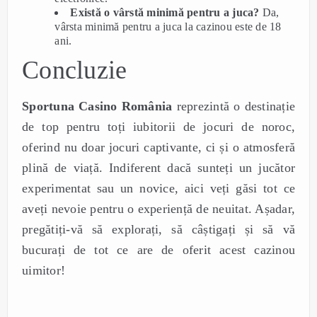
Există o vârstă minimă pentru a juca?
Da,
vârsta minimă pentru a juca la cazinou este de 18
ani.
Concluzie
Sportuna Casino România
reprezintă o destinație
de top pentru toți iubitorii de jocuri de noroc,
oferind nu doar jocuri captivante, ci și o atmosferă
plină de viață. Indiferent dacă sunteți un jucător
experimentat sau un novice, aici veți găsi tot ce
aveți nevoie pentru o experiență de neuitat. Așadar,
pregătiți-vă să explorați, să câștigați și să vă
bucurați de tot ce are de oferit acest cazinou
uimitor!