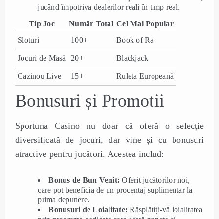
jucând împotriva dealerilor reali în timp real.
Tip Joc
Număr Total
Cel Mai Popular
Sloturi
100+
Book of Ra
Jocuri de Masă
20+
Blackjack
Cazinou Live
15+
Ruleta Europeană
Bonusuri și Promotii
Sportuna Casino nu doar că oferă o selecție
diversificată de jocuri, dar vine și cu bonusuri
atractive pentru jucători. Acestea includ:
Bonus de Bun Venit:
Oferit jucătorilor noi,
care pot beneficia de un procentaj suplimentar la
prima depunere.
Bonusuri de Loialitate:
Răsplătiți-vă loialitatea