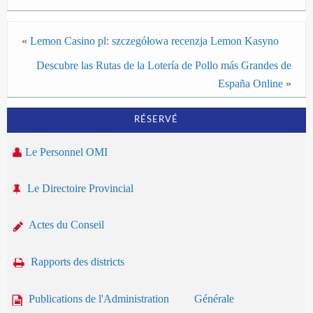
«
Lemon Casino pl: szczegółowa recenzja Lemon Kasyno
Descubre las Rutas de la Lotería de Pollo más Grandes de
España Online
»
RÉSERVÉ
Le Personnel OMI
Le Directoire Provincial
Actes du Conseil
Rapports des districts
Publications de l'Administration Générale