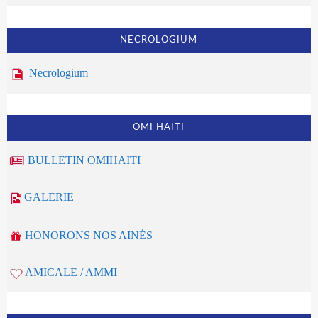
NECROLOGIUM
Necrologium
OMI HAITI
BULLETIN OMIHAITI
GALERIE
HONORONS NOS AINÉS
AMICALE / AMMI