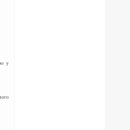
ию у
мого