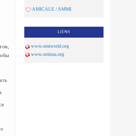
AMICALE / AMMI
LIENS
тов,
www.omiworld.org
www.omiusa.org
тобы
ить
х
ся
то