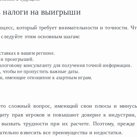
ь налоги на выигрыши
цесс, который требует внимательности и точности. Ч
 следуйте этим основным шагам:
ставках в вашем регионе.
 и проигрышей.
алоговому консультанту для получения точной информации.
, чтобы не пропустить важные даты.
и, имеющие отношение к азартным играм.
 это сложный вопрос, имеющий свои плюсы и минус
щиту прав игроков и повышают доверие к индустрии,
вызвать трудности при их расчете. Поэтому, прежде
ательно взвесить все преимущества и недостатки.