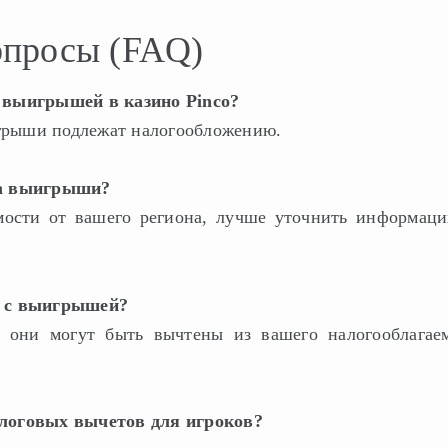
опросы (FAQ)
с выигрышей в казино Pinco?
ыигрыши подлежат налогообложению.
на выигрыши?
имости от вашего региона, лучше уточнить информац
и с выигрышей?
 они могут быть вычтены из вашего налогооблагае
алоговых вычетов для игроков?