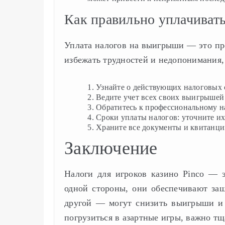
Как правильно уплачиват
Уплата налогов на выигрыши — это про
избежать трудностей и недопонимания,
Узнайте о действующих налоговых 
Ведите учет всех своих выигрышей
Обратитесь к профессиональному н
Сроки уплаты налогов: уточните их
Храните все документы и квитанци
Заключение
Налоги для игроков казино Pinco —
одной стороны, они обеспечивают за
другой — могут снизить выигрыши и 
погрузиться в азартные игры, важно тщ