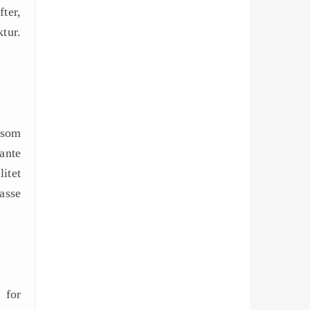
ter,
tur.
, som
ante
itet
asse
 for