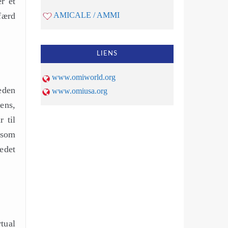
r et
dfærd
AMICALE / AMMI
LIENS
www.omiworld.org
eden
www.omiusa.org
ens,
 til
åsom
edet
rtual