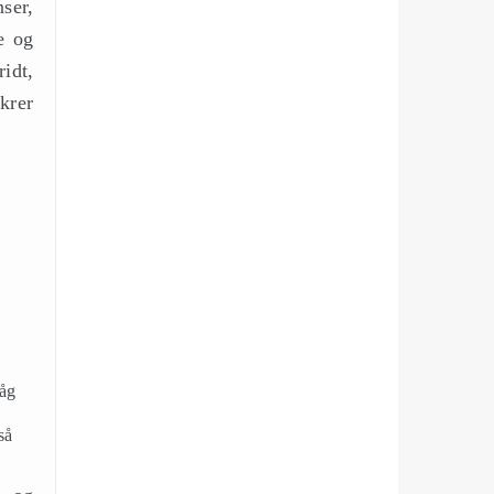
ser,
e og
idt,
krer
våg
så