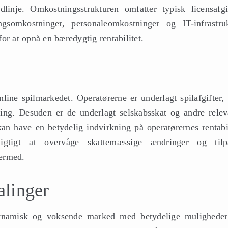
inje. Omkostningsstrukturen omfatter typisk licensafgif
ngsomkostninger, personaleomkostninger og IT-infrastruk
or at opnå en bæredygtig rentabilitet.
 online spilmarkedet. Operatørerne er underlagt spilafgifter
ing. Desuden er de underlagt selskabsskat og andre relev
kan have en betydelig indvirkning på operatørernes rentabil
vigtigt at overvåge skattemæssige ændringer og tilp
hermed.
alinger
ynamisk og voksende marked med betydelige muligheder