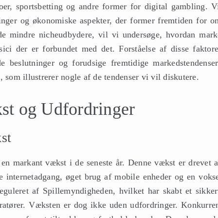
oer, sportsbetting og andre former for digital gambling. Vi
ringer og økonomiske aspekter, der former fremtiden for on
 de mindre nicheudbydere, vil vi undersøge, hvordan mark
sici der er forbundet med det. Forståelse af disse faktore
de beslutninger og forudsige fremtidige markedstendenser
o
, som illustrerer nogle af de tendenser vi vil diskutere.
st og Udfordringer
st
 en markant vækst i de seneste år. Denne vækst er drevet a
de internetadgang, øget brug af mobile enheder og en voks
eguleret af Spillemyndigheden, hvilket har skabt et sikker
peratører. Væksten er dog ikke uden udfordringer. Konkurre