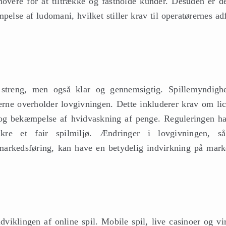
novere for at tiltrække og fastholde kunder. Desuden er de
pelse af ludomani, hvilket stiller krav til operatørernes a
t streng, men også klar og gennemsigtig. Spillemyndigh
erne overholder lovgivningen. Dette inkluderer krav om lic
il og bekæmpelse af hvidvaskning af penge. Reguleringen har
kre et fair spilmiljø. Ændringer i lovgivningen, s
 markedsføring, kan have en betydelig indvirkning på mark
dviklingen af online spil. Mobile spil, live casinoer og vi