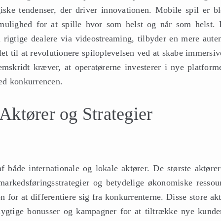
iske tendenser, der driver innovationen. Mobile spil er bl
mulighed for at spille hvor som helst og når som helst. 
 rigtige dealere via videostreaming, tilbyder en mere auten
let til at revolutionere spiloplevelsen ved at skabe immersi
remskridt kræver, at operatørerne investerer i nye platform
 med konkurrencen.
Aktører og Strategier
 både internationale og lokale aktører. De største aktører
 markedsføringsstrategier og betydelige økonomiske ressour
n for at differentiere sig fra konkurrenterne. Disse store ak
cedygtige bonusser og kampagner for at tiltrække nye kunde