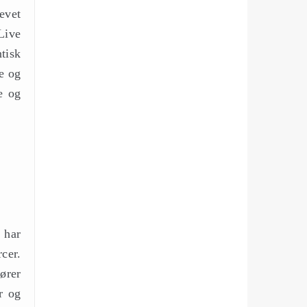
evet
Live
tisk
ve og
e og
 har
cer.
tører
r og