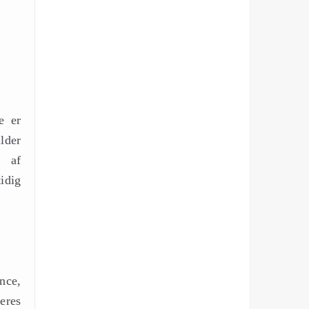
e er
lder
e af
idig
nce,
eres