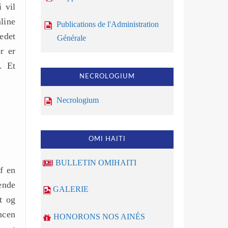
 vil
line
Publications de l'Administration
edet
Générale
r er
. Et
NECROLOGIUM
Necrologium
OMI HAITI
BULLETIN OMIHAITI
f en
ende
GALERIE
t og
ncen
HONORONS NOS AINÉS