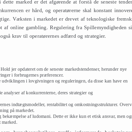
i dette marked er det afgørende at forstå de seneste tenden
kurrencen er hård, og operatørerne skal konstant innover
gtige. Væksten i markedet er drevet af teknologiske fremskr
t af online gambling. Regulering fra Spillemyndigheden si
 også krav til operatørernes adfærd og strategier.
Hold jer opdateret om de seneste markedstendenser, herunder nye
ringer i forbrugernes præferencer.
 udviklingen i lovgivningen og reguleringen, da disse kan have en
 analyser af konkurrenterne, deres strategier og
ernes indtægtsmodeller, rentabilitet og omkostningsstrukturer. Over
kning på markedet.
og bekæmpelse af ludomani. Dette er ikke kun et etisk ansvar, men og
t marked.