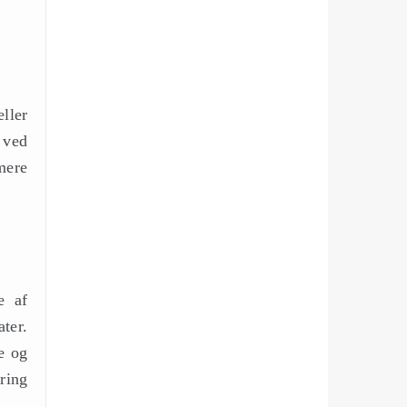
ller
 ved
mere
e af
ater.
e og
ring