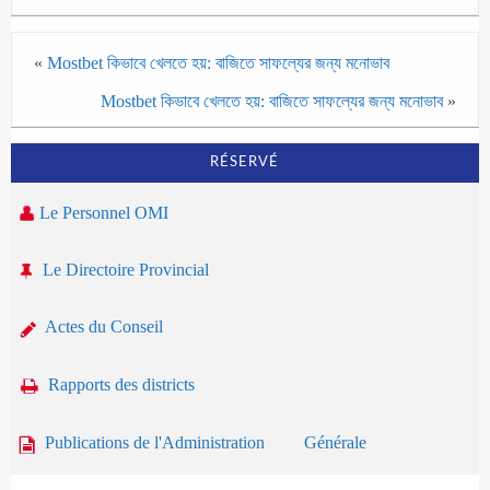
«
Mostbet কিভাবে খেলতে হয়: বাজিতে সাফল্যের জন্য মনোভাব
Mostbet কিভাবে খেলতে হয়: বাজিতে সাফল্যের জন্য মনোভাব
»
RÉSERVÉ
Le Personnel OMI
Le Directoire Provincial
Actes du Conseil
Rapports des districts
Publications de l'Administration Générale