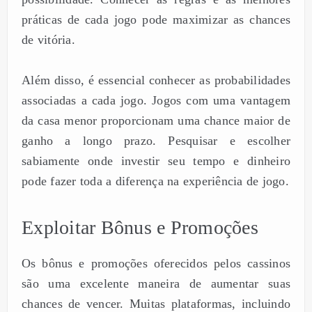
práticas de cada jogo pode maximizar as chances
de vitória.
Além disso, é essencial conhecer as probabilidades
associadas a cada jogo. Jogos com uma vantagem
da casa menor proporcionam uma chance maior de
ganho a longo prazo. Pesquisar e escolher
sabiamente onde investir seu tempo e dinheiro
pode fazer toda a diferença na experiência de jogo.
Exploitar Bônus e Promoções
Os bônus e promoções oferecidos pelos cassinos
são uma excelente maneira de aumentar suas
chances de vencer. Muitas plataformas, incluindo