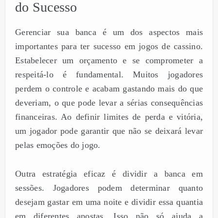
do Sucesso
Gerenciar sua banca é um dos aspectos mais
importantes para ter sucesso em jogos de cassino.
Estabelecer um orçamento e se comprometer a
respeitá-lo é fundamental. Muitos jogadores
perdem o controle e acabam gastando mais do que
deveriam, o que pode levar a sérias consequências
financeiras. Ao definir limites de perda e vitória,
um jogador pode garantir que não se deixará levar
pelas emoções do jogo.
Outra estratégia eficaz é dividir a banca em
sessões. Jogadores podem determinar quanto
desejam gastar em uma noite e dividir essa quantia
em diferentes apostas. Isso não só ajuda a