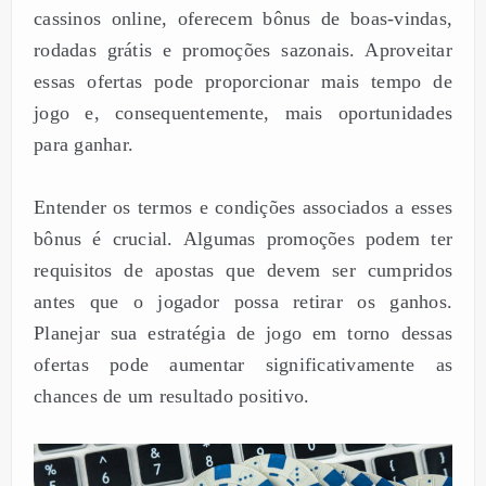
cassinos online, oferecem bônus de boas-vindas,
rodadas grátis e promoções sazonais. Aproveitar
essas ofertas pode proporcionar mais tempo de
jogo e, consequentemente, mais oportunidades
para ganhar.
Entender os termos e condições associados a esses
bônus é crucial. Algumas promoções podem ter
requisitos de apostas que devem ser cumpridos
antes que o jogador possa retirar os ganhos.
Planejar sua estratégia de jogo em torno dessas
ofertas pode aumentar significativamente as
chances de um resultado positivo.