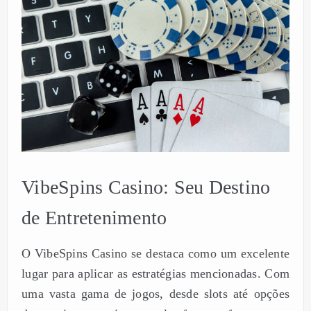
VibeSpins Casino: Seu Destino
de Entretenimento
O VibeSpins Casino se destaca como um excelente
lugar para aplicar as estratégias mencionadas. Com
uma vasta gama de jogos, desde slots até opções