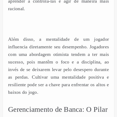
aprender a controlá-las e agir de maneira mais
racional.
Além disso, a mentalidade de um jogador
influencia diretamente seu desempenho. Jogadores
com uma abordagem otimista tendem a ter mais
sucesso, pois mantêm o foco e a disciplina, ao
invés de se deixarem levar pelo desespero durante
as perdas. Cultivar uma mentalidade positiva e
resiliente pode ser a chave para enfrentar os altos e
baixos do jogo.
Gerenciamento de Banca: O Pilar