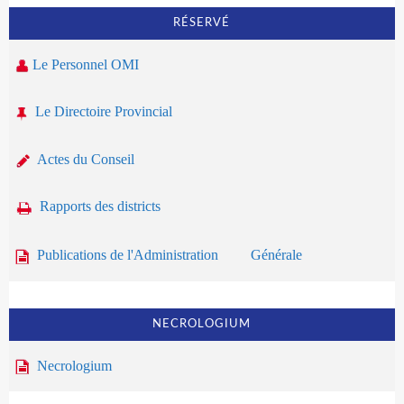
RÉSERVÉ
Le Personnel OMI
Le Directoire Provincial
Actes du Conseil
Rapports des districts
Publications de l'Administration Générale
NECROLOGIUM
Necrologium