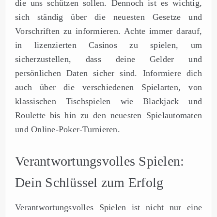
die uns schützen sollen. Dennoch ist es wichtig,
sich ständig über die neuesten Gesetze und
Vorschriften zu informieren. Achte immer darauf,
in lizenzierten Casinos zu spielen, um
sicherzustellen, dass deine Gelder und
persönlichen Daten sicher sind. Informiere dich
auch über die verschiedenen Spielarten, von
klassischen Tischspielen wie Blackjack und
Roulette bis hin zu den neuesten Spielautomaten
und Online-Poker-Turnieren.
Verantwortungsvolles Spielen:
Dein Schlüssel zum Erfolg
Verantwortungsvolles Spielen ist nicht nur eine