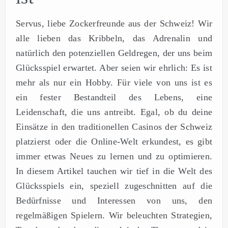
Servus, liebe Zockerfreunde aus der Schweiz! Wir
alle lieben das Kribbeln, das Adrenalin und
natürlich den potenziellen Geldregen, der uns beim
Glücksspiel erwartet. Aber seien wir ehrlich: Es ist
mehr als nur ein Hobby. Für viele von uns ist es
ein fester Bestandteil des Lebens, eine
Leidenschaft, die uns antreibt. Egal, ob du deine
Einsätze in den traditionellen Casinos der Schweiz
platzierst oder die Online-Welt erkundest, es gibt
immer etwas Neues zu lernen und zu optimieren.
In diesem Artikel tauchen wir tief in die Welt des
Glücksspiels ein, speziell zugeschnitten auf die
Bedürfnisse und Interessen von uns, den
regelmäßigen Spielern. Wir beleuchten Strategien,