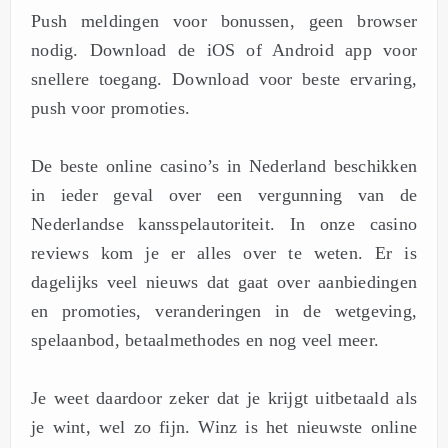
Push meldingen voor bonussen, geen browser
nodig. Download de iOS of Android app voor
snellere toegang. Download voor beste ervaring,
push voor promoties.
De beste online casino’s in Nederland beschikken
in ieder geval over een vergunning van de
Nederlandse kansspelautoriteit. In onze casino
reviews kom je er alles over te weten. Er is
dagelijks veel nieuws dat gaat over aanbiedingen
en promoties, veranderingen in de wetgeving,
spelaanbod, betaalmethodes en nog veel meer.
Je weet daardoor zeker dat je krijgt uitbetaald als
je wint, wel zo fijn. Winz is het nieuwste online