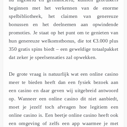
beginnen met het verkennen van de enorme
spelbibliotheek, het claimen van genereuze
bonussen en het deelnemen aan opwindende
promoties. Je staat op het punt om te genieten van
hun genereuze welkomstbonus, die tot €3.000 plus
350 gratis spins biedt – een geweldige totaalpakket
dat zeker je speelsensaties zal opwekken.
De grote vraag is natuurlijk wat een online casino
meer te bieden heeft dan een fysiek bezoek aan
een casino en daar geven wij uitgebreid antwoord
op. Wanneer een online casino dit niet aanbiedt,
moet je jezelf toch afvragen hoe legitiem een
online casino is. Een beetje online casino heeft ook
een omgeving of zelfs een app waarmee je met