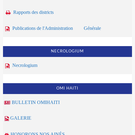
Rapports des districts
Publications de l'Administration Générale
NECROLOGIUM
Necrologium
OMI HAITI
BULLETIN OMIHAITI
GALERIE
HONORONS NOS AINÉS