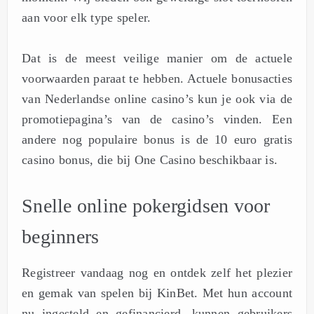
aan voor elk type speler.
Dat is de meest veilige manier om de actuele
voorwaarden paraat te hebben. Actuele bonusacties
van Nederlandse online casino’s kun je ook via de
promotiepagina’s van de casino’s vinden. Een
andere nog populaire bonus is de 10 euro gratis
casino bonus, die bij One Casino beschikbaar is.
Snelle online pokergidsen voor
beginners
Registreer vandaag nog en ontdek zelf het plezier
en gemak van spelen bij KinBet. Met hun account
nu ingesteld en gefinancierd, kunnen gebruikers