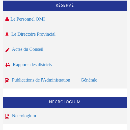
RÉSERVÉ
Le Personnel OMI
Le Directoire Provincial
Actes du Conseil
Rapports des districts
Publications de l'Administration Générale
NECROLOGIUM
Necrologium