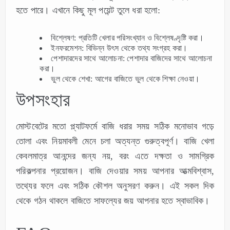
হতে পারে। এখানে কিছু মূল পয়েন্ট তুলে ধরা হলো:
বিশ্লেষণ: প্রতিটি খেলার পরিসংখ্যান ও বিশ্লেষণ্দৃষ্টি করা।
ইনফরমেশন: বিভিন্ন উৎস থেকে তথ্য সংগ্রহ করা।
পেশাদারদের সাথে আলোচনা: পেশাদার বাজিদের সাথে আলোচনা
করা।
ভুল থেকে শেখা: আগের বাজিতে ভুল থেকে শিক্ষা নেওয়া।
উপসংহার
মোস্টবেটের মতো প্ল্যাটফর্মে বাজি ধরার সময় সঠিক মনোভাব গড়ে
তোলা এবং নিয়মাবলী মেনে চলা অত্যন্ত গুরুত্বপূর্ণ। বাজি খেলা
কেবলমাত্র আনন্দের জন্য নয়, বরং এতে দক্ষতা ও সামগ্রিক
পরিকল্পনার প্রয়োজন। বাজি দেওয়ার সময় আপনার আত্মবিশ্বাস,
তথ্যের ফলে এবং সঠিক কৌশল অনুসরণ করুন। এই সকল দিক
থেকে গঠন থাকলে বাজিতে সাফল্যের জয় আপনার হতে স্বাভাবিক।