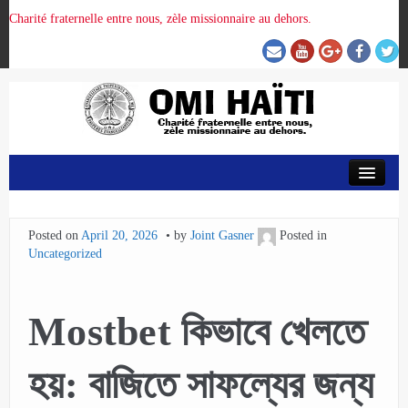
Charité fraternelle entre nous, zèle missionnaire au dehors.
ACCUEIL
Posted on
April 20, 2026
by
Joint Gasner
Posted in
ORGANISATION DE LA PROVINCE
Uncategorized
PRÉSENCE OMI
Mostbet কিভাবে খেলতে
CRUNITEHC
হয়: বাজিতে সাফল্যের জন্য
NOUS CONTACTER