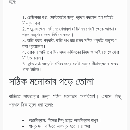
হবে:
রেজিস্টার করা: মোস্টবেটের জন্য প্রথম পদক্ষেপ হল সাইটে
নিবন্ধন করা।
পছন্দের খেলা নির্বাচন: খেলাধূলার বিভিন্ন শ্রেণী থেকে আপনার
পছন্দ অনুসারে খেলা নির্বাচন করুন।
বাজি করার পদ্ধতি: বাজি পাওয়ার জন্য সঠিক পদ্ধতি অনুসরণ
করা প্রয়োজন।
লোকাল আইন: বাজির সময় কমিশনের নিয়ম ও আইন দেখে খেলা
নিশ্চিত করুন।
ফান্ড ম্যানেজমেন্ট: বাজির জন্য যতটা সম্ভব সীমাবদ্ধতার মধ্যে
থাকা উচিত।
সঠিক মনোভাব গড়ে তোলা
বাজিতে সাফল্যের জন্য সঠিক মনোভাব অপরিহার্য। এখানে কিছু
প্রধান দিক তুলে ধরা হলো:
আত্মবিশ্বাস: নিজের সিদ্ধান্তে আত্মবিশ্বাস রাখুন।
শান্ত মন: বাজিতে অশান্ত হতে না দেওয়া।