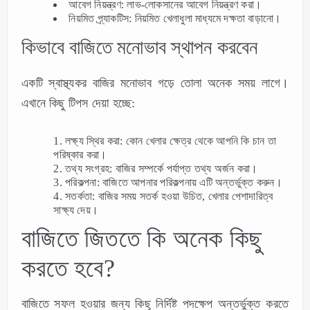
আবেগ নিয়ন্ত্রণ: লাভ-লোকসানের আবেগ নিয়ন্ত্রণ করা।
নিয়মিত প্র্যাকটিস: নিয়মিত খেলাধুলা মাধ্যমে দক্ষতা বাড়ানো।
কিভাবে বাজিতে মনোভাব স্থাপন করবেন
একটি স্বাস্থ্যকর বাজির মনোভাব গড়ে তোলা অনেক সময় লাগে।
এখানে কিছু টিপস দেয়া হচ্ছে:
লক্ষ্য স্থির করা: কোন খেলার ক্ষেত্র থেকে আপনি কি চান তা
পরিষ্কার করা।
তথ্য সংগ্রহ: বাজির সম্পর্কে পর্যাপ্ত তথ্য অর্জন করা।
পরিকল্পনা: বাজিতে আপনার পরিকল্পনায় এটি অন্তর্ভুক্ত করুন।
সতর্কতা: বাজির সময় সতর্ক হওয়া উচিত, খেলার পেশাদারিত্ব
সাক্ষ্য দেয়।
বাজিতে জিততে কি অনেক কিছু
করতে হবে?
বাজিতে সফল হওয়ার জন্য কিছু নির্দিষ্ট পদক্ষেপ অন্তর্ভুক্ত করতে