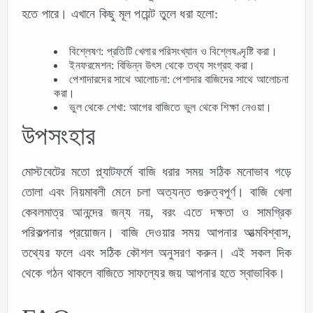
হতে পারে। এখানে কিছু মূল পয়েন্ট তুলে ধরা হলো:
বিশ্লেষণ: প্রতিটি খেলার পরিসংখ্যান ও বিশ্লেষণ্দৃষ্টি করা।
ইনফরমেশন: বিভিন্ন উৎস থেকে তথ্য সংগ্রহ করা।
পেশাদারদের সাথে আলোচনা: পেশাদার বাজিদের সাথে আলোচনা
করা।
ভুল থেকে শেখা: আগের বাজিতে ভুল থেকে শিক্ষা নেওয়া।
উপসংহার
মোস্টবেটের মতো প্ল্যাটফর্মে বাজি ধরার সময় সঠিক মনোভাব গড়ে
তোলা এবং নিয়মাবলী মেনে চলা অত্যন্ত গুরুত্বপূর্ণ। বাজি খেলা
কেবলমাত্র আনন্দের জন্য নয়, বরং এতে দক্ষতা ও সামগ্রিক
পরিকল্পনার প্রয়োজন। বাজি দেওয়ার সময় আপনার আত্মবিশ্বাস,
তথ্যের ফলে এবং সঠিক কৌশল অনুসরণ করুন। এই সকল দিক
থেকে গঠন থাকলে বাজিতে সাফল্যের জয় আপনার হতে স্বাভাবিক।