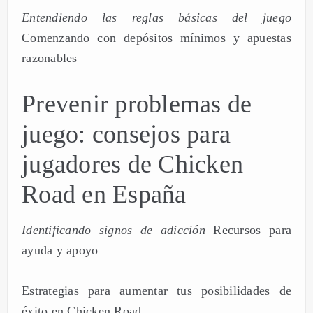
Entendiendo las reglas básicas del juego
Comenzando con depósitos mínimos y apuestas
razonables
Prevenir problemas de
juego: consejos para
jugadores de Chicken
Road en España
Identificando signos de adicción
Recursos para
ayuda y apoyo
Estrategias para aumentar tus posibilidades de
éxito en Chicken Road