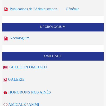
Publications de l'Administration Générale
NECROLOGIUM
Necrologium
OMI HAITI
BULLETIN OMIHAITI
GALERIE
HONORONS NOS AINÉS
AMICALE / AMMI