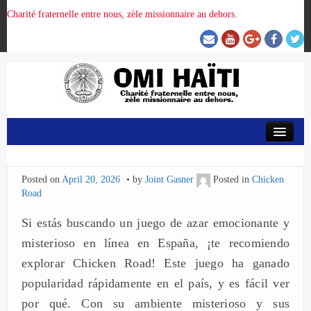
Charité fraternelle entre nous, zèle missionnaire au dehors.
ACCUEIL
Posted on
April 20, 2026
by
Joint Gasner
Posted in
Chicken
ORGANISATION DE LA PROVINCE
Road
Si estás buscando un juego de azar emocionante y
PRÉSENCE OMI
misterioso en línea en España, ¡te recomiendo
explorar Chicken Road! Este juego ha ganado
CRUNITEHC
popularidad rápidamente en el país, y es fácil ver
por qué. Con su ambiente misterioso y sus
NOUS CONTACTER