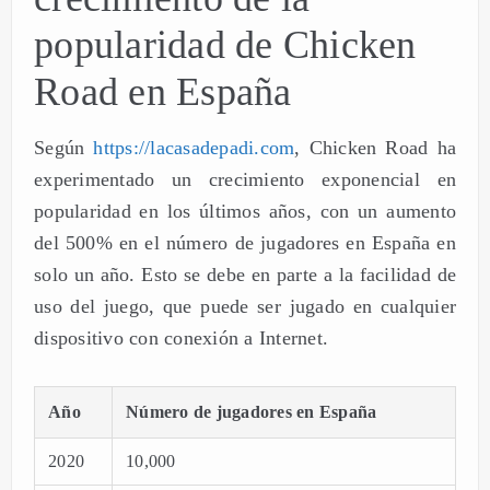
popularidad de Chicken
Road en España
Según
https://lacasadepadi.com
, Chicken Road ha
experimentado un crecimiento exponencial en
popularidad en los últimos años, con un aumento
del 500% en el número de jugadores en España en
solo un año. Esto se debe en parte a la facilidad de
uso del juego, que puede ser jugado en cualquier
dispositivo con conexión a Internet.
Año
Número de jugadores en España
2020
10,000