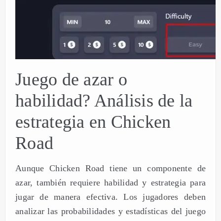
Juego de azar o
habilidad? Análisis de la
estrategia en Chicken
Road
Aunque Chicken Road tiene un componente de
azar, también requiere habilidad y estrategia para
jugar de manera efectiva. Los jugadores deben
analizar las probabilidades y estadísticas del juego