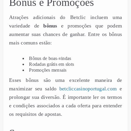
Bônus e Promoções
Atrações adicionais do Betclic incluem uma
variedade de
bônus
e promoções que podem
aumentar suas chances de ganhar. Entre os bônus
mais comuns estão:
Bônus de boas-vindas
Rodadas grátis em slots
Promoções mensais
Esses bônus são uma excelente maneira de
maximizar seu saldo
betcliccasinoportugal.com
e
prolongar sua diversão. É importante ler os termos
e condições associados a cada oferta para entender
os requisitos de apostas.