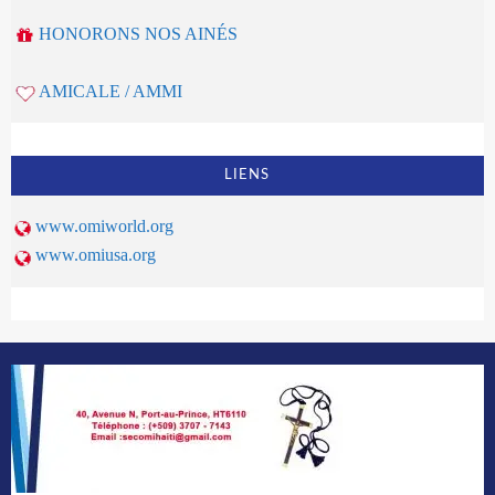
HONORONS NOS AINÉS
AMICALE / AMMI
LIENS
www.omiworld.org
www.omiusa.org