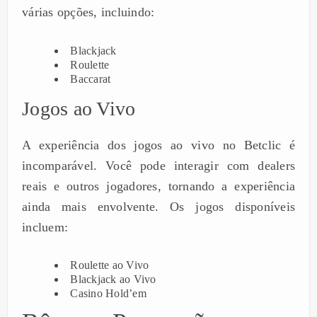
várias opções, incluindo:
Blackjack
Roulette
Baccarat
Jogos ao Vivo
A experiência dos jogos ao vivo no Betclic é
incomparável. Você pode interagir com dealers
reais e outros jogadores, tornando a experiência
ainda mais envolvente. Os jogos disponíveis
incluem:
Roulette ao Vivo
Blackjack ao Vivo
Casino Hold’em