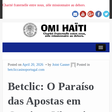
Charité fraternelle entre nous, zèle missionnaire au dehors.
ACCUEIL
Posted on
April 20, 2026
by
Joint Gasner
Posted in
ORGANISATION DE LA PROVINCE
betcliccasinoportugal.com
PRÉSENCE OMI
Betclic: O Paraíso
CRUNITEHC
das Apostas em
NOUS CONTACTER