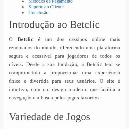
Métodos de Pagamento
Suporte ao Cliente
Conclusão
Introdução ao Betclic
O
Betclic
é um dos cassinos online mais
renomados do mundo, oferecendo uma plataforma
segura e acessível para jogadores de todos os
níveis. Desde a sua fundação, a Betclic tem se
comprometido a proporcionar uma experiência
única e divertida para seus usuários. O site é
intuitivo, com um design moderno que facilita a
navegação e a busca pelos jogos favoritos.
Variedade de Jogos