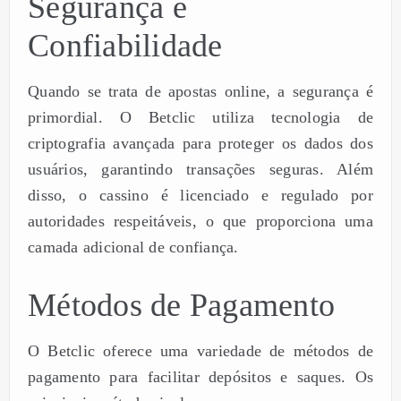
Segurança e
Confiabilidade
Quando se trata de apostas online, a segurança é
primordial. O Betclic utiliza tecnologia de
criptografia avançada para proteger os dados dos
usuários, garantindo transações seguras. Além
disso, o cassino é licenciado e regulado por
autoridades respeitáveis, o que proporciona uma
camada adicional de confiança.
Métodos de Pagamento
O Betclic oferece uma variedade de métodos de
pagamento para facilitar depósitos e saques. Os