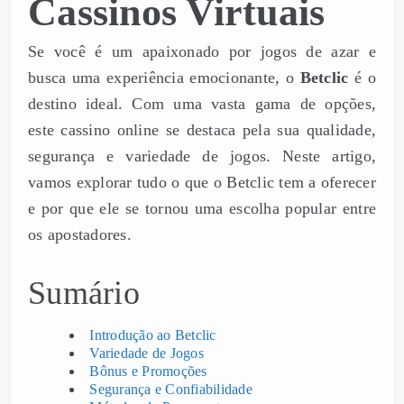
Cassinos Virtuais
Se você é um apaixonado por jogos de azar e
busca uma experiência emocionante, o
Betclic
é o
destino ideal. Com uma vasta gama de opções,
este cassino online se destaca pela sua qualidade,
segurança e variedade de jogos. Neste artigo,
vamos explorar tudo o que o Betclic tem a oferecer
e por que ele se tornou uma escolha popular entre
os apostadores.
Sumário
Introdução ao Betclic
Variedade de Jogos
Bônus e Promoções
Segurança e Confiabilidade