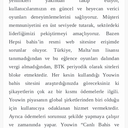
yenilikleri yakından takip ediyor,
kullanıcılarımızın en güncel ve heyecan verici
oyunları deneyimlemelerini sağlıyoruz. Müşteri
memnuniyetini en üst seviyede tutarak, sektördeki
liderliğimizi pekiştirmeyi amaçlıyoruz. Bazen
Hepsi bahis’in resmi web sitesine erişimde
sorunlar oluyor. Türkiye, Malta’nın lisansı
tanımadığından ve bu eğlence oyunları dalından
vergi almadığından, BTK periyodik olarak siteleri
bloke etmektedir. Her kesin kullandığı Youwin
bahis sitesini araştırdığınızda göreceksiniz ki
şikayetlerin çok az bir kısmı ödemelerle ilgili.
Youwin piyasanın global şirketlerinden biri olduğu
için kullanıcıya odaklanan hizmet vermektedir.
Ayrıca ödemeleri sorunsuz şekilde yapmaya çalışır
ve zamanında yapar. Youwin “Canlı Bahis ve