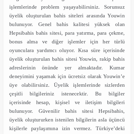
işlemlerinde problem yaşayabilirsiniz. Sorunsuz
üyelik oluşturulan bahis siteleri arasında Youwin
bulunuyor. Genel bahis kalitesi yüksek olan
Hepsibahis bahis sitesi, para yatırma, para çekme,
bonus alma ve diğer işlemler için her türlü
oyunculara yardımcı oluyor. Kısa süre içerisinde
üyelik oluşturulan bahis sitesi Youwin, rakip bahis
adreslerinin önünde yer almaktadır. Kumar
deneyimini yaşamak için ücretsiz olarak Youwin’e
üye olabilirsiniz. Üyelik işlemlerinde sizlerden
çeşitli bilgileriniz istenecektir. Bu bilgiler
içerisinde hesap, kişisel ve iletişim bilgileri
bulunuyor. Güvenilir bahis sitesi Hepsibahis,
üyelik oluştururken istenilen bilgilerin asla üçüncü
kişilerle paylaşımına izin vermez. Türkiye’deki