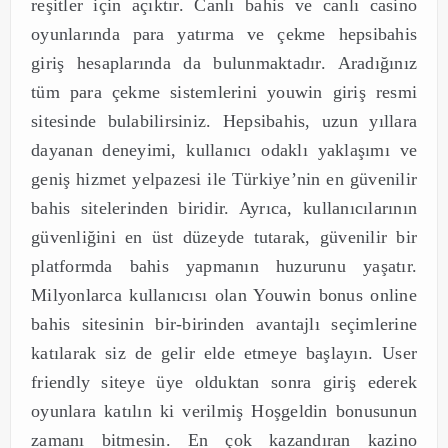
reşitler için açıktır. Canlı bahis ve canlı casino
oyunlarında para yatırma ve çekme hepsibahis
giriş hesaplarında da bulunmaktadır. Aradığınız
tüm para çekme sistemlerini youwin giriş resmi
sitesinde bulabilirsiniz. Hepsibahis, uzun yıllara
dayanan deneyimi, kullanıcı odaklı yaklaşımı ve
geniş hizmet yelpazesi ile Türkiye’nin en güvenilir
bahis sitelerinden biridir. Ayrıca, kullanıcılarının
güvenliğini en üst düzeyde tutarak, güvenilir bir
platformda bahis yapmanın huzurunu yaşatır.
Milyonlarca kullanıcısı olan Youwin bonus online
bahis sitesinin bir-birinden avantajlı seçimlerine
katılarak siz de gelir elde etmeye başlayın. User
friendly siteye üye olduktan sonra giriş ederek
oyunlara katılın ki verilmiş Hoşgeldin bonusunun
zamanı bitmesin. En çok kazandıran kazino