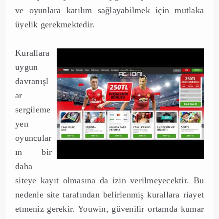
ve oyunlara katılım sağlayabilmek için mutlaka
üyelik gerekmektedir.
Kurallara
uygun
davranışl
ar
sergileme
yen
oyuncular
ın bir
daha
siteye kayıt olmasına da izin verilmeyecektir. Bu
nedenle site tarafından belirlenmiş kurallara riayet
etmeniz gerekir. Youwin, güvenilir ortamda kumar