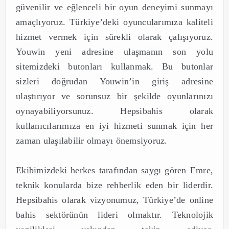
güvenilir ve eğlenceli bir oyun deneyimi sunmayı
amaçlıyoruz. Türkiye’deki oyuncularımıza kaliteli
hizmet vermek için sürekli olarak çalışıyoruz.
Youwin yeni adresine ulaşmanın son yolu
sitemizdeki butonları kullanmak. Bu butonlar
sizleri doğrudan Youwin’in giriş adresine
ulaştırıyor ve sorunsuz bir şekilde oyunlarınızı
oynayabiliyorsunuz. Hepsibahis olarak
kullanıcılarımıza en iyi hizmeti sunmak için her
zaman ulaşılabilir olmayı önemsiyoruz.
Ekibimizdeki herkes tarafından saygı gören Emre,
teknik konularda bize rehberlik eden bir liderdir.
Hepsibahis olarak vizyonumuz, Türkiye’de online
bahis sektörünün lideri olmaktır. Teknolojik