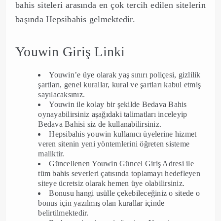
bahis siteleri arasında en çok tercih edilen sitelerin
başında Hepsibahis gelmektedir.
Youwin Giriş Linki
Youwin’e üye olarak yaş sınırı poliçesi, gizlilik
şartları, genel kurallar, kural ve şartları kabul etmiş
sayılacaksınız.
Youwin ile kolay bir şekilde Bedava Bahis
oynayabilirsiniz aşağıdaki talimatları inceleyip
Bedava Bahisi siz de kullanabilirsiniz.
Hepsibahis youwin kullanıcı üyelerine hizmet
veren sitenin yeni yöntemlerini öğreten sisteme
maliktir.
Güncellenen Youwin Güncel Giriş Adresi ile
tüm bahis severleri çatısında toplamayı hedefleyen
siteye ücretsiz olarak hemen üye olabilirsiniz.
Bonusu hangi usülle çekebileceğiniz o sitede o
bonus için yazılmış olan kurallar içinde
belirtilmektedir.