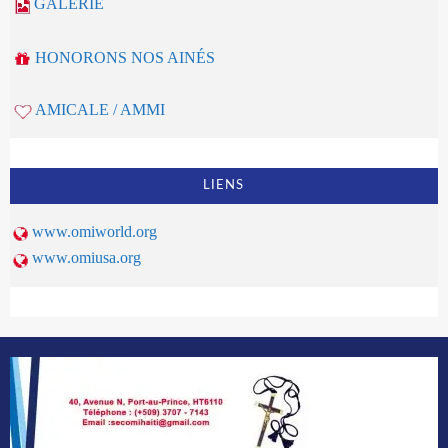
GALERIE
HONORONS NOS AINÉS
AMICALE / AMMI
LIENS
www.omiworld.org
www.omiusa.org