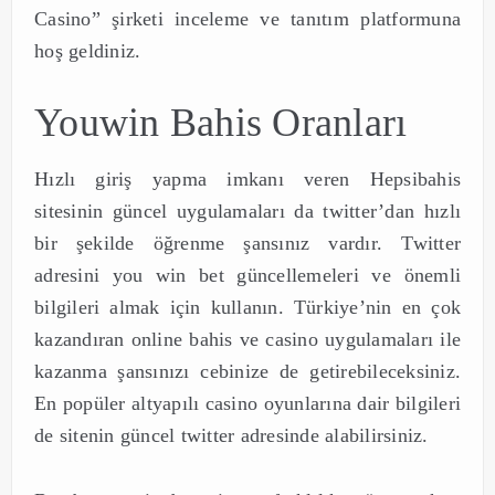
Casino” şirketi inceleme ve tanıtım platformuna
hoş geldiniz.
Youwin Bahis Oranları
Hızlı giriş yapma imkanı veren Hepsibahis
sitesinin güncel uygulamaları da twitter’dan hızlı
bir şekilde öğrenme şansınız vardır. Twitter
adresini you win bet güncellemeleri ve önemli
bilgileri almak için kullanın. Türkiye’nin en çok
kazandıran online bahis ve casino uygulamaları ile
kazanma şansınızı cebinize de getirebileceksiniz.
En popüler altyapılı casino oyunlarına dair bilgileri
de sitenin güncel twitter adresinde alabilirsiniz.