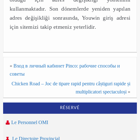
kullanmaktadır. Son dönemlerde yeniden yapılan
adres değişikliği sonrasında, Youwin giriş adresi
için sitemizi takip etmeniz yeterlidir.
«
Вход в личный кабинет Pinco: рабочие способы и
советы
Chicken Road – Joc de tipare rapid pentru câștiguri rapide și
multiplicatori spectaculoși
»
RÉSERVÉ
Le Personnel OMI
Le Directoire Provincial