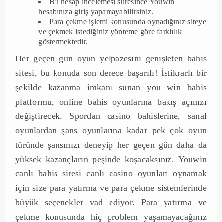
Bu hesap incelemesi süresince Youwin
hesabınıza giriş yapamayabilirsiniz.
Para çekme işlemi konusunda oynadığınız siteye
ve çekmek istediğiniz yönteme göre farklılık
göstermektedir.
Her geçen gün oyun yelpazesini genişleten bahis
sitesi, bu konuda son derece başarılı! İstikrarlı bir
şekilde kazanma imkanı sunan you win bahis
platformu, online bahis oyunlarına bakış açınızı
değiştirecek. Spordan casino bahislerine, sanal
oyunlardan şans oyunlarına kadar pek çok oyun
türünde şansınızı deneyip her geçen gün daha da
yüksek kazançların peşinde koşacaksınız. Youwin
canlı bahis sitesi canlı casino oyunları oynamak
için size para yatırma ve para çekme sistemlerinde
büyük seçenekler vad ediyor. Para yatırma ve
çekme konusunda hiç problem yaşamayacağınız