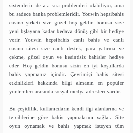
sistemlerin de ara sıra problemleri olabiliyor, ama
bu sadece banka problemleridir. Youwin hepsibahis
casino şirketi size güzel hoş geldin bonusu size
yeni bşlayana kadar bedava dönüş gibi bir hediye
verir. Youwin hepsibahis canlı bahis ve canlı
casino sitesi size canlı destek, para yatırma ve
çekme, güzel oyun ve kesintisiz bahisler hediye
eder. Hoş geldin bonusu sizin en iyi koşullarda
bahis yapmanız içindir. Çevrimiçi bahis sitesi
etkinlikleri hakkında bilgi almanın en popüler
yöntemleri arasında sosyal medya adresleri vardır.
Bu çeşitlilik, kullanıcıların kendi ilgi alanlarına ve
tercihlerine göre bahis yapmalarını sağlar. Site
oyun oynamak ve bahis yapmak isteyen tüm