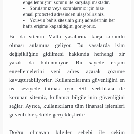
engellenmiştir” sorunu ile karşılaşılmaktadır.
Sorularınız veya sorunlarınız için bize
email protected adresinden ulaşabilirsiniz.
Youwin bahis sitesinin giriş adreslerinin her
hafta erişime kapatıldığını görüyoruz.
Bu da sitenin Malta yasalarına karşı sorumlu
olması anlamına geliyor. Bu yasalarda isim
değişikliğine gidilmesi hakkında herhangi bir
yasak da bulunmuyor. Bu sayede erişim
engellemelerini yeni adres açarak çözüme
kavuşturabiliyorlar. Kullanıcılarının güvenliğini en
üst seviyede tutmak için SSL sertifikası ile
korunan sitemiz, kullanıcı bilgilerinin güvenliğini
sağlar. Ayrıca, kullanıcıların tüm finansal işlemleri
güvenli bir şekilde gerçekleştirilir.
Doğru olmayan bilgiler sebebi ile çekim