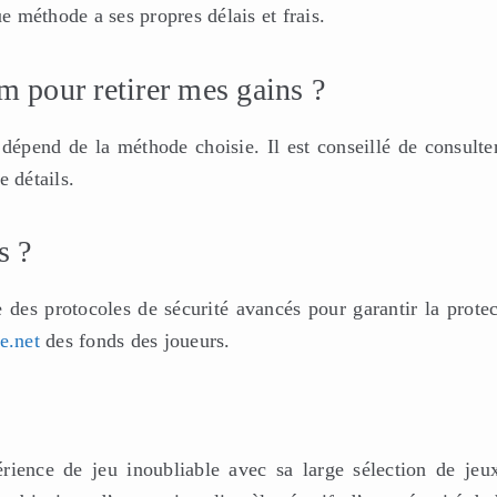
ue méthode a ses propres délais et frais.
 pour retirer mes gains ?
épend de la méthode choisie. Il est conseillé de consulter
e détails.
s ?
e des protocoles de sécurité avancés pour garantir la prote
e.net
des fonds des joueurs.
ience de jeu inoubliable avec sa large sélection de jeux