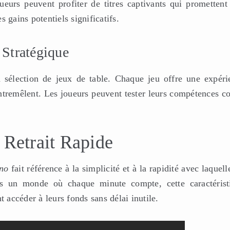
ueurs peuvent profiter de titres captivants qui promettent
 gains potentiels significatifs.
 Stratégique
a sélection de jeux de table. Chaque jeu offre une expéri
ntremêlent. Les joueurs peuvent tester leurs compétences co
 Retrait Rapide
no
fait référence à la simplicité et à la rapidité avec laquell
ans un monde où chaque minute compte, cette caractérist
t accéder à leurs fonds sans délai inutile.