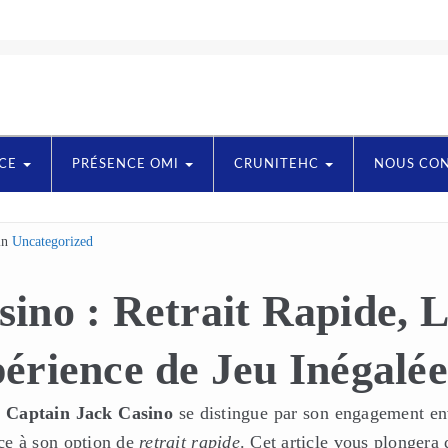
NCE
PRÉSENCE OMI
CRUNITEHC
NOUS CO
in
Uncategorized
ino : Retrait Rapide, 
érience de Jeu Inégalée
,
Captain Jack Casino
se distingue par son engagement en
âce à son option de
retrait rapide
. Cet article vous plongera