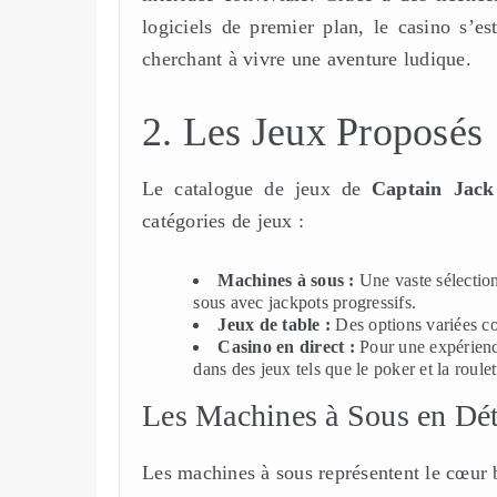
logiciels de premier plan, le casino s’
cherchant à vivre une aventure ludique.
2. Les Jeux Proposés
Le catalogue de jeux de
Captain Jack
catégories de jeux :
Machines à sous :
Une vaste sélection
sous avec jackpots progressifs.
Jeux de table :
Des options variées com
Casino en direct :
Pour une expérience
dans des jeux tels que le poker et la roulet
Les Machines à Sous en Dét
Les machines à sous représentent le cœur 