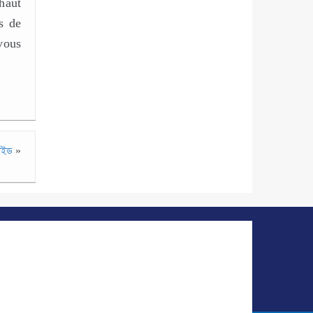
 haut
s de
vous
গাইড
»