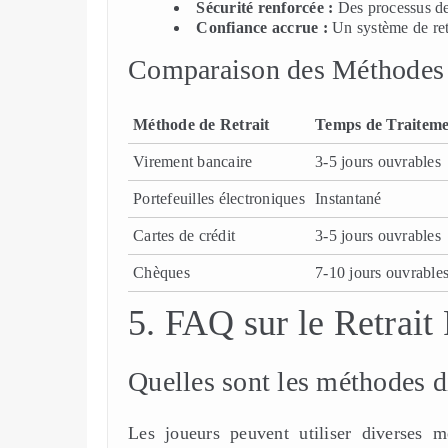
Sécurité renforcée :
Des processus de 
Confiance accrue :
Un système de retr
Comparaison des Méthodes 
Méthode de Retrait
Temps de Traitem
Virement bancaire
3-5 jours ouvrables
Portefeuilles électroniques
Instantané
Cartes de crédit
3-5 jours ouvrables
Chèques
7-10 jours ouvrable
5. FAQ sur le Retrait
Quelles sont les méthodes di
Les joueurs peuvent utiliser diverses mé