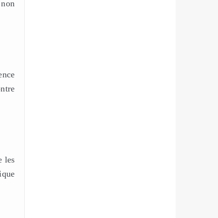
 non
ence
ntre
e les
ique