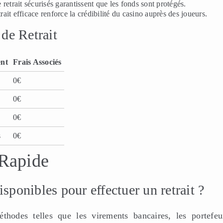
retrait sécurisés garantissent que les fonds sont protégés.
ait efficace renforce la crédibilité du casino auprès des joueurs.
de Retrait
ent
Frais Associés
0€
0€
0€
s
0€
 Rapide
sponibles pour effectuer un retrait ?
thodes telles que les virements bancaires, les portefeui