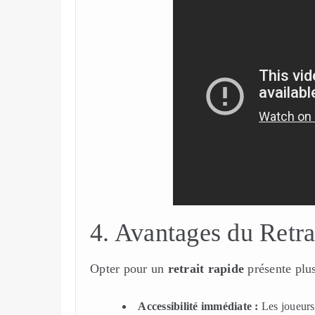
4. Avantages du Retra
Opter pour un
retrait rapide
présente plus
Accessibilité immédiate :
Les joueurs 