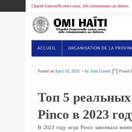
Charité fraternelle entre nous, zèle missionnaire au dehors.
ACCUEIL
ORGANISATION DE LA PROVI
Posted on
April 18, 2026
by
Joint Gasner
Posted 
Топ 5 реальных
Pinco в 2023 год
В 2023 году игра Pinco завоевала вни