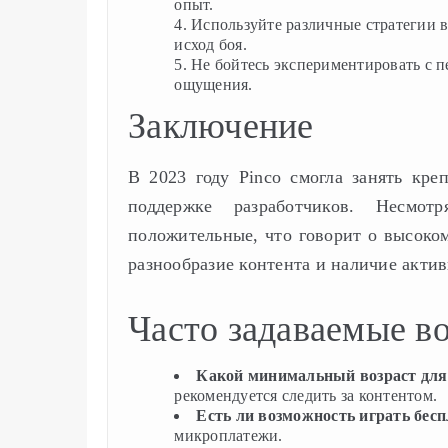
опыт.
Используйте различные стратегии 
исход боя.
Не бойтесь экспериментировать с 
ощущения.
Заключение
В 2023 году Pinco смогла занять кр
поддержке разработчиков. Несмот
положительные, что говорит о высоком
разнообразие контента и наличие актив
Часто задаваемые в
Какой минимальный возраст для 
рекомендуется следить за контентом.
Есть ли возможность играть бес
микроплатежи.