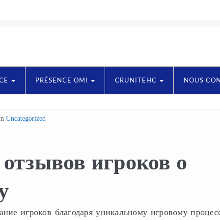
NCE
PRÉSENCE OMI
CRUNITEHC
NOUS CO
in
Uncategorized
 отзывов игроков о
у
мание игроков благодаря уникальному игровому процес