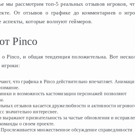
ье мы рассмотрим топ-5 реальных отзывов игроков, ч
екте. От отзывов о графике до комментариев о игр
е аспекты, которые волнуют геймеров.
от Pinco
о Pinco, и общая тенденция положительна. Вот неско
 игроки:
ают, что графика в Pinco действительно впечатляет. Анимац
внимание.
ники и возможность кастомизации персонажей позволяют
ы.
ьных отзывов касается дружелюбности и активности игровог
сс значительно интереснее.
 выражают признательность за частые обновления и исправл
 команды о своем проекте.
Прослеживается множественное обсуждение справедливости