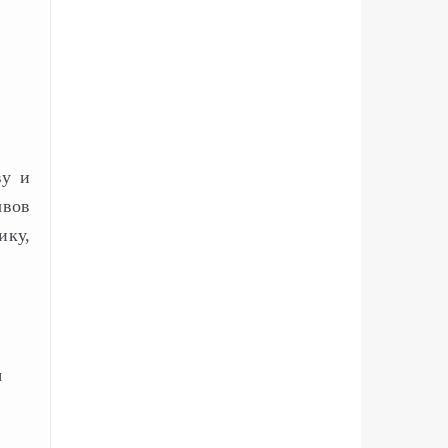
ву и
вов
ику,
м