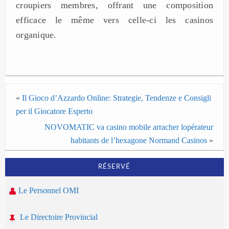
croupiers membres, offrant une composition
efficace le même vers celle-ci les casinos
organique.
«
Il Gioco d’Azzardo Online: Strategie, Tendenze e Consigli
per il Giocatore Esperto
NOVOMATIC va casino mobile arracher lopérateur
habitants de l’hexagone Normand Casinos
»
RÉSERVÉ
Le Personnel OMI
Le Directoire Provincial