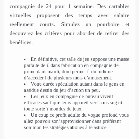
compagnie de 24 pour 1 semaine. Des cartables
virtuelles proposent des temps avec salaire
réellement courts. Simulez un pourboire et
découvrez les critères pour aborder de retirer des
bénéfices.
En définitive, cet salle de jeu suppose une masse
parfaite de € dans fabrication en compagnie de
prime dans mardi, dont permet í du ludique
d’accéder í de plusieurs mois d’amusement.
Votre durée spéculation autant dans le gens en
assidue destin du jeu d’action un peu.
Les jeux en compagnie de bureau vivent
efficaces sauf que leurs appareil vers sous sug nt
toute sorte )’mondes de jeux.
Un coup ce profit adulte du vogue profond vous
allez pouvoir son’approvisionner dans préférant
son’mon les stratégies abolies à le astuce.