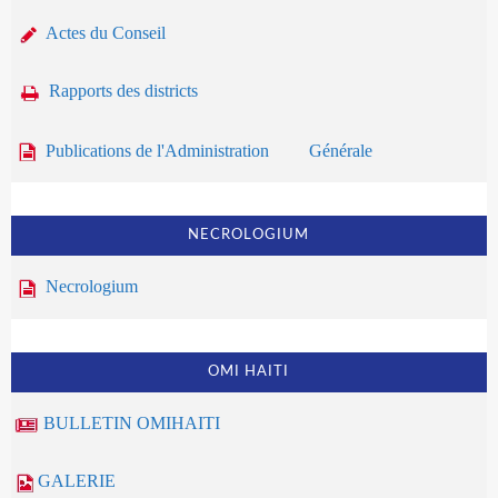
Actes du Conseil
Rapports des districts
Publications de l'Administration Générale
NECROLOGIUM
Necrologium
OMI HAITI
BULLETIN OMIHAITI
GALERIE