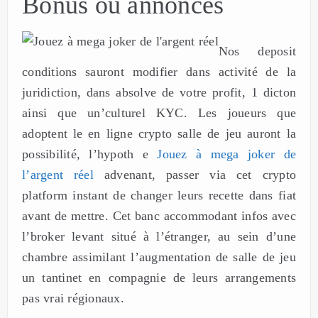
Bonus ou annonces
Nos deposit
conditions sauront modifier dans activité de la
juridiction, dans absolve de votre profit, 1 dicton
ainsi que un’culturel KYC. Les joueurs que
adoptent le en ligne crypto salle de jeu auront la
possibilité, l’hypoth e
Jouez à mega joker de
l’argent réel
advenant, passer via cet crypto
platform instant de changer leurs recette dans fiat
avant de mettre. Cet banc accommodant infos avec
l’broker levant situé à l’étranger, au sein d’une
chambre assimilant l’augmentation de salle de jeu
un tantinet en compagnie de leurs arrangements
pas vrai régionaux.