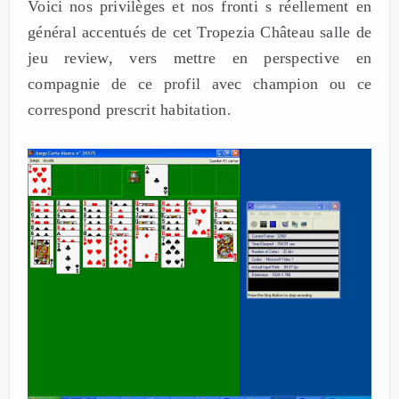
Voici nos privilèges et nos fronti s réellement en
général accentués de cet Tropezia Château salle de
jeu review, vers mettre en perspective en
compagnie de ce profil avec champion ou ce
correspond prescrit habitation.