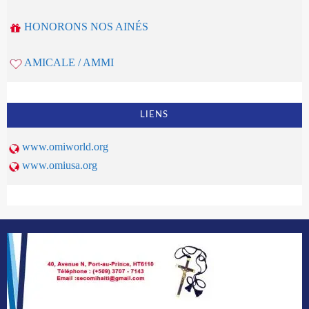
HONORONS NOS AINÉS
AMICALE / AMMI
LIENS
www.omiworld.org
www.omiusa.org