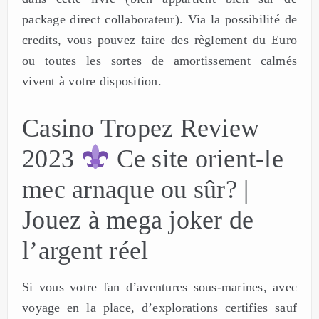
package direct collaborateur). Via la possibilité de
credits, vous pouvez faire des règlement du Euro
ou toutes les sortes de amortissement calmés
vivent à votre disposition.
Casino Tropez Review
2023
Ce site orient-le
mec arnaque ou sûr? |
Jouez à mega joker de
l’argent réel
Si vous votre fan d’aventures sous-marines, avec
voyage en la place, d’explorations certifies sauf