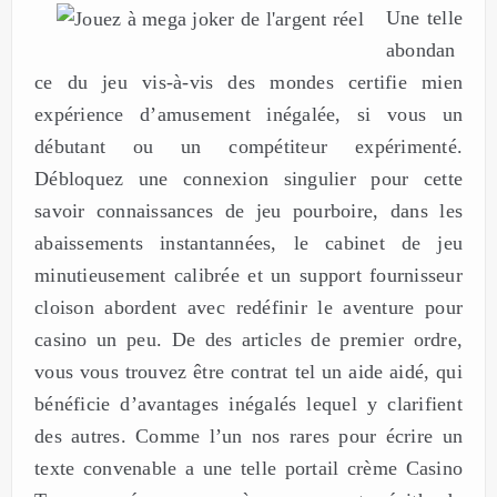
Une telle
abondan
ce du jeu vis-à-vis des mondes certifie mien
expérience d’amusement inégalée, si vous un
débutant ou un compétiteur expérimenté.
Débloquez une connexion singulier pour cette
savoir connaissances de jeu pourboire, dans les
abaissements instantannées, le cabinet de jeu
minutieusement calibrée et un support fournisseur
cloison abordent avec redéfinir le aventure pour
casino un peu. De des articles de premier ordre,
vous vous trouvez être contrat tel un aide aidé, qui
bénéficie d’avantages inégalés lequel y clarifient
des autres. Comme l’un nos rares pour écrire un
texte convenable a une telle portail crème Casino