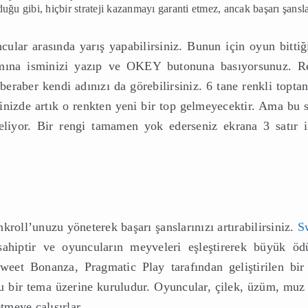
uğu gibi, hiçbir strateji kazanmayı garanti etmez, ancak başarı şansla
cular arasında yarış yapabilirsiniz. Bunun için oyun bittiğ
ına isminizi yazıp ve OKEY butonuna basıyorsunuz. R
eraber kendi adınızı da görebilirsiniz. 6 tane renkli topta
nizde artık o renkten yeni bir top gelmeyecektir. Ama bu s
eliyor. Bir rengi tamamen yok ederseniz ekrana 3 satır i
nkroll’unuzu yöneterek başarı şanslarınızı artırabilirsiniz.
S
sahiptir ve oyuncuların meyveleri eşleştirerek büyük ödü
weet Bonanza, Pragmatic Play tarafından geliştirilen bir 
u bir tema üzerine kuruludur. Oyuncular, çilek, üzüm, muz 
tmeye çalışırlar.