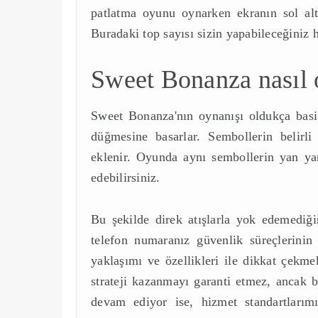
patlatma oyunu oynarken ekranın sol alt
Buradaki top sayısı sizin yapabileceğiniz h
Sweet Bonanza nasıl 
Sweet Bonanza'nın oynanışı oldukça basit
düğmesine basarlar. Sembollerin belirli 
eklenir. Oyunda aynı sembollerin yan ya
edebilirsiniz.
Bu şekilde direk atışlarla yok edemediği
telefon numaranız güvenlik süreçlerinin
yaklaşımı ve özellikleri ile dikkat çekme
strateji kazanmayı garanti etmez, ancak ba
devam ediyor ise, hizmet standartlarımız