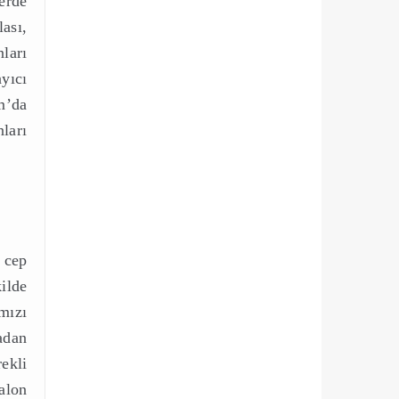
lerde
ası,
ları
ayıcı
m’da
ları
 cep
kilde
mızı
adan
ekli
alon