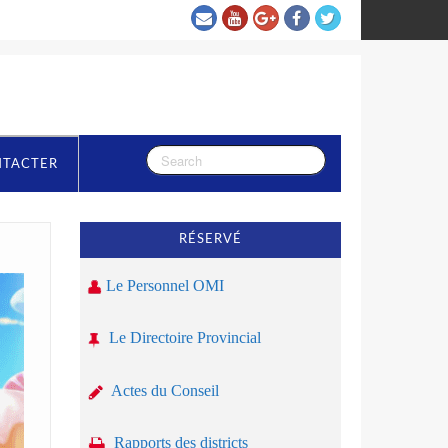
NTACTER
RÉSERVÉ
Le Personnel OMI
Le Directoire Provincial
Actes du Conseil
Rapports des districts