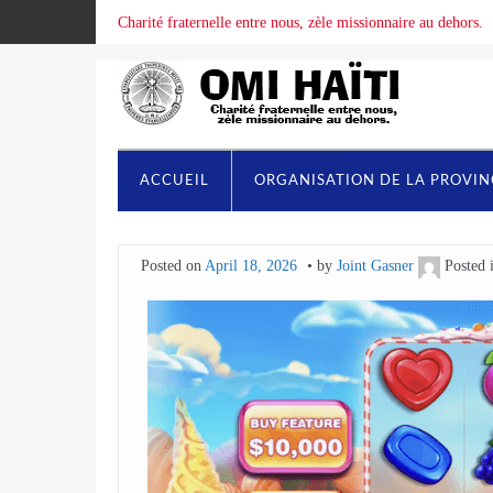
Charité fraternelle entre nous, zèle missionnaire au dehors.
ACCUEIL
ORGANISATION DE LA PROVI
Posted on
April 18, 2026
by
Joint Gasner
Posted 