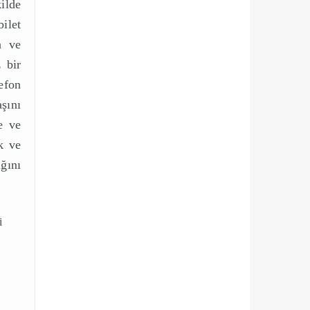
kilde
ilet
n ve
 bir
efon
şını
e ve
ak ve
ğını
i