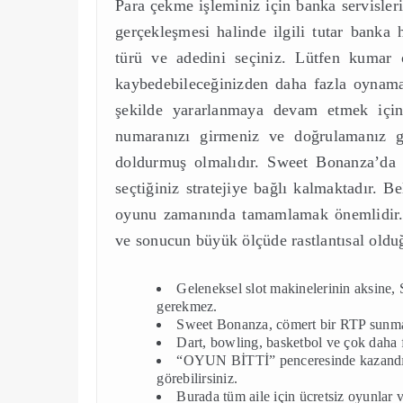
Para çekme işleminiz için banka servisleri
gerçekleşmesi halinde ilgili tutar banka h
türü ve adedini seçiniz. Lütfen kumar 
kaybedebileceğinizden daha fazla oynama
şekilde yararlanmaya devam etmek için 
numaranızı girmeniz ve doğrulamanız ge
doldurmuş olmalıdır. Sweet Bonanza’da k
seçtiğiniz stratejiye bağlı kalmaktadır. B
oyunu zamanında tamamlamak önemlidir. 
ve sonucun büyük ölçüde rastlantısal old
Geleneksel slot makinelerinin aksine, 
gerekmez.
Sweet Bonanza, cömert bir RTP sunmak
Dart, bowling, basketbol ve çok daha f
“OYUN BİTTİ” penceresinde kazandığ
görebilirsiniz.
Burada tüm aile için ücretsiz oyunlar v