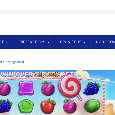
NCE
PRÉSENCE OMI
CRUNITEHC
NOUS CO
in
Uncategorized