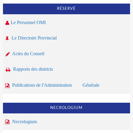
RÉSERVÉ
Le Personnel OMI
Le Directoire Provincial
Actes du Conseil
Rapports des districts
Publications de l'Administration Générale
NECROLOGIUM
Necrologium