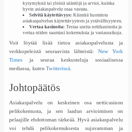
kysymyksiä tai yleisiä sääntöjä ja arvioi, kuinka
hyvin asiakaspalvelu osaa vastata.
Selvitä käytettävyys:
Kiinnitä huomiota
asiakaspalvelun käytettävyyteen ja ystävällisyyteen.
Vertaa kasinoita:
Testaa useita nettikasinoita ja
vertaa niiden saamiasi kokemuksia ja vastausaikoja.
Voit löytää lisää tietoa asiakaspalvelusta ja
verkkopeleistä seuraavista lähteistä:
New York
Times
ja seuraa keskusteluja sosiaalisessa
mediassa, kuten
Twitterissä
.
Johtopäätös
Asiakaspalvelu on keskeinen osa netticasinon
pelikokemusta, ja sen laadun arvioiminen on
pelaajille ehdottoman tärkeää. Hyvä asiakaspalvelu
voi tehdä pelikokemuksesta sujuvamman ja