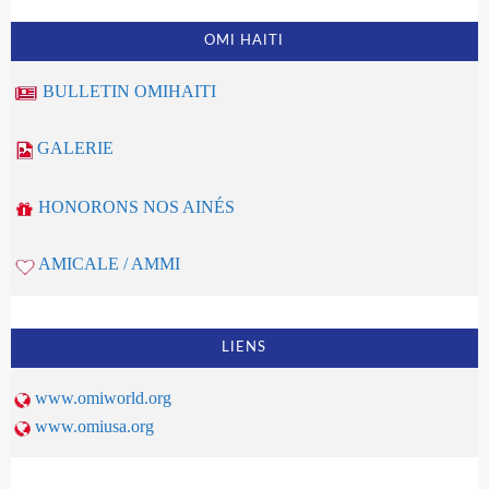
OMI HAITI
BULLETIN OMIHAITI
GALERIE
HONORONS NOS AINÉS
AMICALE / AMMI
LIENS
www.omiworld.org
www.omiusa.org