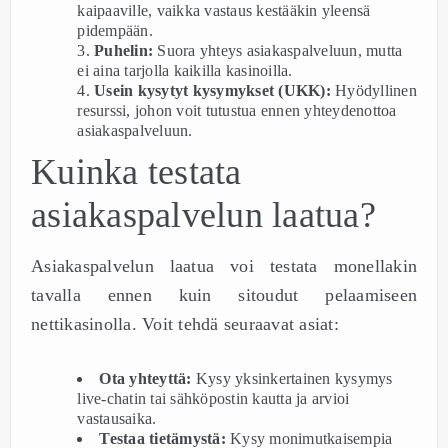
kaipaaville, vaikka vastaus kestääkin yleensä
pidempään.
Puhelin:
Suora yhteys asiakaspalveluun, mutta
ei aina tarjolla kaikilla kasinoilla.
Usein kysytyt kysymykset (UKK):
Hyödyllinen
resurssi, johon voit tutustua ennen yhteydenottoa
asiakaspalveluun.
Kuinka testata
asiakaspalvelun laatua?
Asiakaspalvelun laatua voi testata monellakin
tavalla ennen kuin sitoudut pelaamiseen
nettikasinolla. Voit tehdä seuraavat asiat:
Ota yhteyttä:
Kysy yksinkertainen kysymys
live-chatin tai sähköpostin kautta ja arvioi
vastausaika.
Testaa tietämystä:
Kysy monimutkaisempia