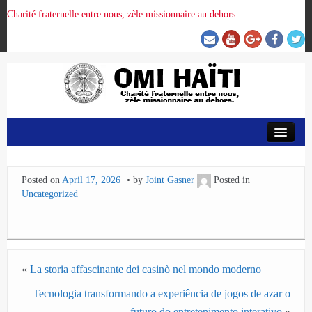
Charité fraternelle entre nous, zèle missionnaire au dehors.
ACCUEIL
Posted on
April 17, 2026
by
Joint Gasner
Posted in
ORGANISATION DE LA PROVINCE
Uncategorized
PRÉSENCE OMI
CRUNITEHC
«
La storia affascinante dei casinò nel mondo moderno
Tecnologia transformando a experiência de jogos de azar o
NOUS CONTACTER
futuro do entretenimento interativo
»