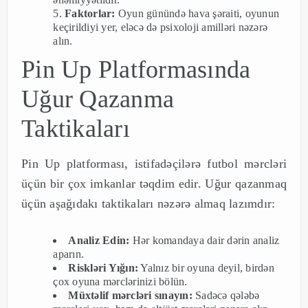
Faktorlar:
Oyun günündə hava şəraiti, oyunun
keçirildiyi yer, eləcə də psixoloji amilləri nəzərə
alın.
Pin Up Platformasında
Uğur Qazanma
Taktikaları
Pin Up platforması, istifadəçilərə futbol mərcləri
üçün bir çox imkanlar təqdim edir. Uğur qazanmaq
üçün aşağıdakı taktikaları nəzərə almaq lazımdır:
Analiz Edin:
Hər komandaya dair dərin analiz
aparın.
Riskləri Yığın:
Yalnız bir oyuna deyil, birdən
çox oyuna mərclərinizi bölün.
Müxtəlif mərcləri sınayın:
Sadəcə qələbə