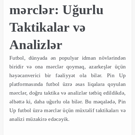
mərclər: Uğurlu
Taktikalar və
Analizlər
Futbol, dünyada ən populyar idman növlərindən
biridir və ona mərclər qoymaq, azarkeşlər üçün
həyəcanverici bir fəaliyyət ola bilər. Pin Up
platformasında futbol üzrə əsas liqalara qoyulan
mərclər, doğru taktika və analizlər tətbiq edildikdə,
əlbəttə ki, daha uğurlu ola bilər. Bu məqalədə, Pin
Up futbol üzrə mərclər üçün müxtəlif taktikaları və
analizi müzakirə edəcəyik.