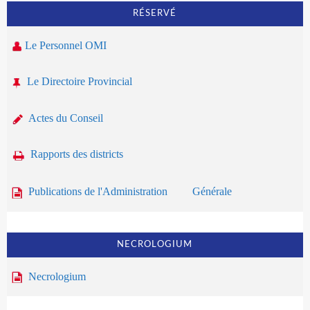
RÉSERVÉ
Le Personnel OMI
Le Directoire Provincial
Actes du Conseil
Rapports des districts
Publications de l'Administration Générale
NECROLOGIUM
Necrologium