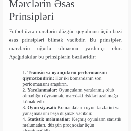
Mərclərin Əsas
Prinsipləri
Futbol üzrə mərclərin düzgün qoyulması üçün bəzi
əsas prinsipləri bilmək vacibdir. Bu prinsiplər,
mərclərin uğurlu olmasına yardımçı olur.
Aşağıdakılar bu prinsiplərin bəziləridir:
Teamsin və oyunçuların performansını
qiymətləndirin:
Hər iki komandanın son
performansını araşdırın.
Yaralanmalar:
Oyunçuların yaralanmış olub
olmadığını öyrənmək, mərcdəki riskləri azaltmağa
kömək edir.
Oyun siyasəti:
Komandaların oyun tərzlərini və
yanaşmalarını başa düşmək vacibdir.
Statistik məlumatlar:
Keçmiş oyunların statistik
məlumatları, düzgün proqnozlar üçün
əhəmiyyətlidir.