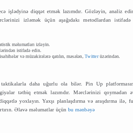
cə işlədyinə diqqət etmək lazımdır. Gözləyin, analiz edi
rclərinizi izləmək üçün aşağıdakı metodlardan istifadə
istik məlumatları izləyin.
lərindən istifadə edin.
ahibələr və müzakirələrə qatılın, məsələn,
Twitter
üzərindən.
taktikalarla daha uğurlu ola bilər. Pin Up platforması
giyalar tətbiq etmək lazımdır. Mərclərinizi qoymadan ə
qqətlə yoxlayın. Yaxşı planlaşdırma və araşdırma ilə, fu
artırın. Əlavə məlumatlar üçün
bu mənbəyə