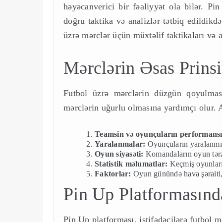
həyəcanverici bir fəaliyyət ola bilər. Pi
doğru taktika və analizlər tətbiq edildikd
üzrə mərclər üçün müxtəlif taktikaları və 
Mərclərin Əsas Prinsi
Futbol üzrə mərclərin düzgün qoyulması
mərclərin uğurlu olmasına yardımçı olur. Aş
Teamsin və oyunçuların performansı
Yaralanmalar:
Oyunçuların yaralanmış
Oyun siyasəti:
Komandaların oyun tərzl
Statistik məlumatlar:
Keçmiş oyunların
Faktorlar:
Oyun günündə hava şəraiti, o
Pin Up Platformasınd
Pin Up platforması, istifadəçilərə futbol