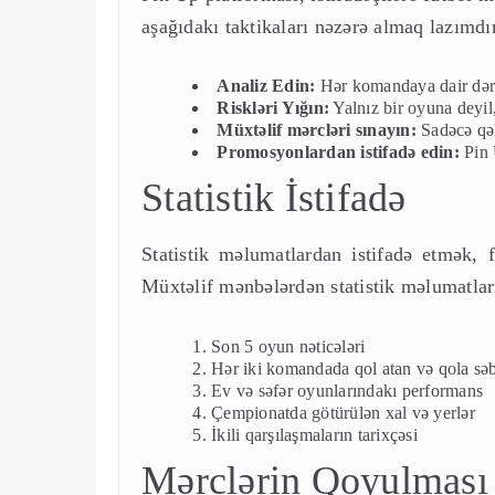
aşağıdakı taktikaları nəzərə almaq lazımdı
Analiz Edin:
Hər komandaya dair dəri
Riskləri Yığın:
Yalnız bir oyuna deyil
Müxtəlif mərcləri sınayın:
Sadəcə qəl
Promosyonlardan istifadə edin:
Pin 
Statistik İstifadə
Statistik məlumatlardan istifadə etmək,
Müxtəlif mənbələrdən statistik məlumatlar
Son 5 oyun nəticələri
Hər iki komandada qol atan və qola sə
Ev və səfər oyunlarındakı performans
Çempionatda götürülən xal və yerlər
İkili qarşılaşmaların tarixçəsi
Mərclərin Qoyulması