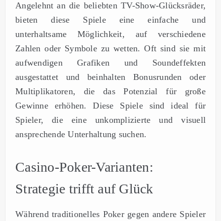
Angelehnt an die beliebten TV-Show-Glücksräder,
bieten diese Spiele eine einfache und
unterhaltsame Möglichkeit, auf verschiedene
Zahlen oder Symbole zu wetten. Oft sind sie mit
aufwendigen Grafiken und Soundeffekten
ausgestattet und beinhalten Bonusrunden oder
Multiplikatoren, die das Potenzial für große
Gewinne erhöhen. Diese Spiele sind ideal für
Spieler, die eine unkomplizierte und visuell
ansprechende Unterhaltung suchen.
Casino-Poker-Varianten:
Strategie trifft auf Glück
Während traditionelles Poker gegen andere Spieler