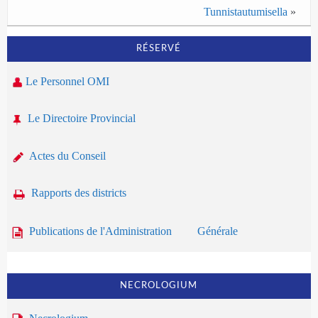
Tunnistautumisella
»
RÉSERVÉ
Le Personnel OMI
Le Directoire Provincial
Actes du Conseil
Rapports des districts
Publications de l'Administration Générale
NECROLOGIUM