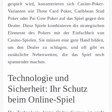
gespielt wird, konzentrieren sich Casino-Poker-
Varianten wie Three Card Poker, Caribbean Stud
Poker oder Pai Gow Poker auf das Spiel gegen den
Dealer. Diese Spiele kombinieren die strategischen
Elemente des Pokers mit der Einfachheit von
Casino-Spielen. Sie müssen eine gute Hand bilden,
um den Dealer zu schlagen, und oft gibt es
zusätzliche Nebenwetten, die das Spiel noch
spannender machen.
Technologie und
Sicherheit: Ihr Schutz
beim Online-Spiel