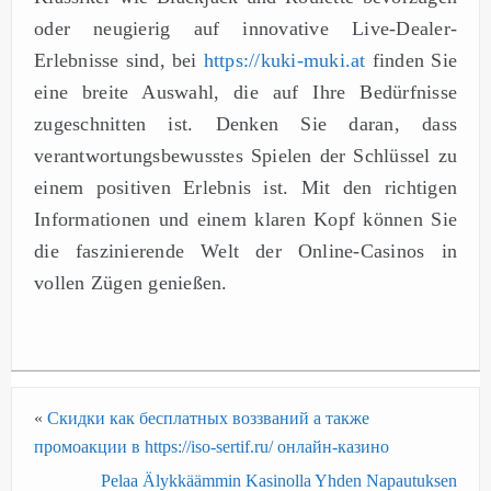
oder neugierig auf innovative Live-Dealer-
Erlebnisse sind, bei
https://kuki-muki.at
finden Sie
eine breite Auswahl, die auf Ihre Bedürfnisse
zugeschnitten ist. Denken Sie daran, dass
verantwortungsbewusstes Spielen der Schlüssel zu
einem positiven Erlebnis ist. Mit den richtigen
Informationen und einem klaren Kopf können Sie
die faszinierende Welt der Online-Casinos in
vollen Zügen genießen.
«
Скидки как бесплатных воззваний а также
промоакции в https://iso-sertif.ru/ онлайн-казино
Pelaa Älykkäämmin Kasinolla Yhden Napautuksen