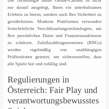
Die Technologie hinter Online-Casinos ist nicht
nur darauf ausgelegt, Ihnen ein unterhaltsames
Erlebnis zu bieten, sondern auch Ihre Sicherheit zu
gewährleisten. Moderne Plattformen verwenden
fortschrittliche Verschlüsselungstechnologien, um
Ihre persönlichen Daten und Finanztransaktionen
zu schützen. Zufallszahlengeneratoren (RNGs)
werden regelmäßig von unabhängigen
Prüfinstituten getestet, um sicherzustellen, dass
alle Spiele fair und zufällig sind.
Regulierungen in
Österreich: Fair Play und
verantwortungsbewusstes