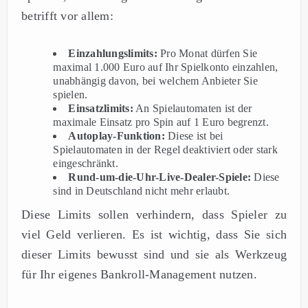
betrifft vor allem:
Einzahlungslimits:
Pro Monat dürfen Sie
maximal 1.000 Euro auf Ihr Spielkonto einzahlen,
unabhängig davon, bei welchem Anbieter Sie
spielen.
Einsatzlimits:
An Spielautomaten ist der
maximale Einsatz pro Spin auf 1 Euro begrenzt.
Autoplay-Funktion:
Diese ist bei
Spielautomaten in der Regel deaktiviert oder stark
eingeschränkt.
Rund-um-die-Uhr-Live-Dealer-Spiele:
Diese
sind in Deutschland nicht mehr erlaubt.
Diese Limits sollen verhindern, dass Spieler zu
viel Geld verlieren. Es ist wichtig, dass Sie sich
dieser Limits bewusst sind und sie als Werkzeug
für Ihr eigenes Bankroll-Management nutzen.