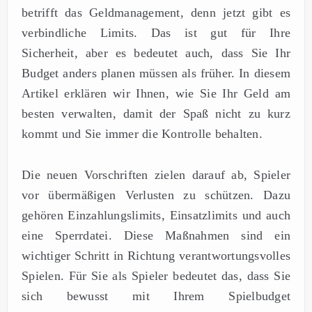
betrifft das Geldmanagement, denn jetzt gibt es
verbindliche Limits. Das ist gut für Ihre
Sicherheit, aber es bedeutet auch, dass Sie Ihr
Budget anders planen müssen als früher. In diesem
Artikel erklären wir Ihnen, wie Sie Ihr Geld am
besten verwalten, damit der Spaß nicht zu kurz
kommt und Sie immer die Kontrolle behalten.
Die neuen Vorschriften zielen darauf ab, Spieler
vor übermäßigen Verlusten zu schützen. Dazu
gehören Einzahlungslimits, Einsatzlimits und auch
eine Sperrdatei. Diese Maßnahmen sind ein
wichtiger Schritt in Richtung verantwortungsvolles
Spielen. Für Sie als Spieler bedeutet das, dass Sie
sich bewusst mit Ihrem Spielbudget