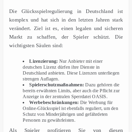
Die Glücksspielregulierung in Deutschland ist
komplex und hat sich in den letzten Jahren stark
verändert. Ziel ist es, einen legalen und sicheren
Markt zu schaffen, der Spieler schützt. Die
wichtigsten Säulen sind:
Lizenzierung:
Nur Anbieter mit einer
deutschen Lizenz dürfen ihre Dienste in
Deutschland anbieten. Diese Lizenzen unterliegen
strengen Auflagen.
Spielerschutzmaßnahmen:
Dazu gehören die
bereits erwähnten Limits, aber auch die Pflicht zur
Anzeige in der zentralen Sperrdatei OASIS.
Werbebeschränkungen:
Die Werbung für
Online-Glücksspiel ist ebenfalls reguliert, um den
Schutz von Minderjährigen und gefährdeten
Personen zu gewährleisten.
Als Spieler profitieren Sie von diesen