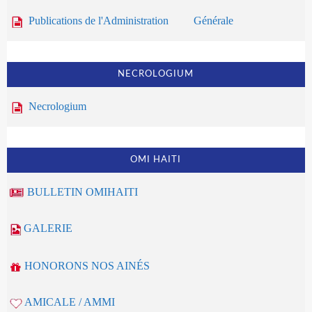
Publications de l'Administration Générale
NECROLOGIUM
Necrologium
OMI HAITI
BULLETIN OMIHAITI
GALERIE
HONORONS NOS AINÉS
AMICALE / AMMI