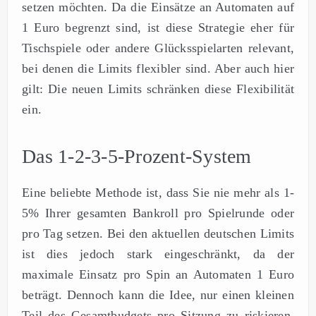
setzen möchten. Da die Einsätze an Automaten auf
1 Euro begrenzt sind, ist diese Strategie eher für
Tischspiele oder andere Glücksspielarten relevant,
bei denen die Limits flexibler sind. Aber auch hier
gilt: Die neuen Limits schränken diese Flexibilität
ein.
Das 1-2-3-5-Prozent-System
Eine beliebte Methode ist, dass Sie nie mehr als 1-
5% Ihrer gesamten Bankroll pro Spielrunde oder
pro Tag setzen. Bei den aktuellen deutschen Limits
ist dies jedoch stark eingeschränkt, da der
maximale Einsatz pro Spin an Automaten 1 Euro
beträgt. Dennoch kann die Idee, nur einen kleinen
Teil des Gesamtbudgets pro Sitzung zu riskieren,