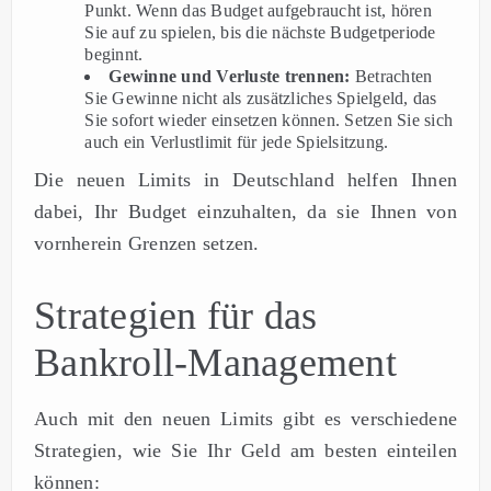
Punkt. Wenn das Budget aufgebraucht ist, hören
Sie auf zu spielen, bis die nächste Budgetperiode
beginnt.
Gewinne und Verluste trennen:
Betrachten
Sie Gewinne nicht als zusätzliches Spielgeld, das
Sie sofort wieder einsetzen können. Setzen Sie sich
auch ein Verlustlimit für jede Spielsitzung.
Die neuen Limits in Deutschland helfen Ihnen
dabei, Ihr Budget einzuhalten, da sie Ihnen von
vornherein Grenzen setzen.
Strategien für das
Bankroll-Management
Auch mit den neuen Limits gibt es verschiedene
Strategien, wie Sie Ihr Geld am besten einteilen
können: