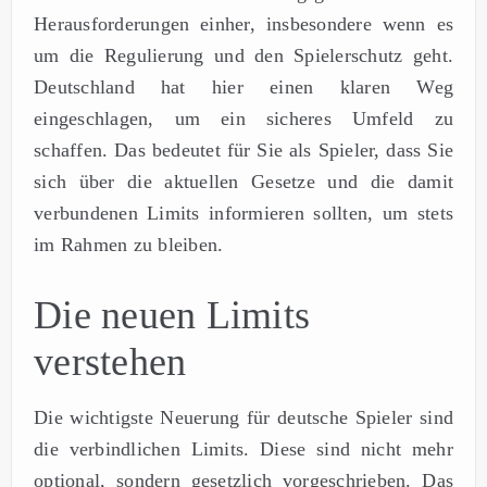
Herausforderungen einher, insbesondere wenn es
um die Regulierung und den Spielerschutz geht.
Deutschland hat hier einen klaren Weg
eingeschlagen, um ein sicheres Umfeld zu
schaffen. Das bedeutet für Sie als Spieler, dass Sie
sich über die aktuellen Gesetze und die damit
verbundenen Limits informieren sollten, um stets
im Rahmen zu bleiben.
Die neuen Limits
verstehen
Die wichtigste Neuerung für deutsche Spieler sind
die verbindlichen Limits. Diese sind nicht mehr
optional, sondern gesetzlich vorgeschrieben. Das