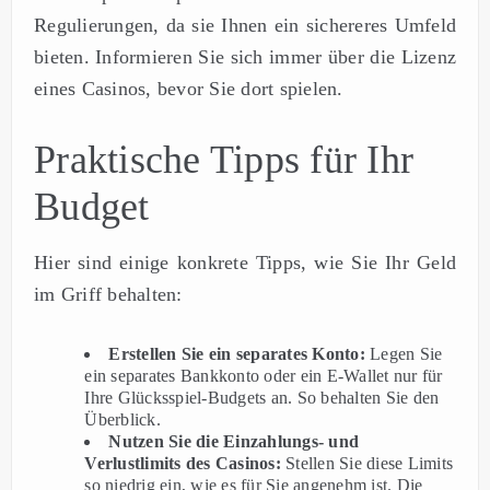
Regulierungen, da sie Ihnen ein sichereres Umfeld
bieten. Informieren Sie sich immer über die Lizenz
eines Casinos, bevor Sie dort spielen.
Praktische Tipps für Ihr
Budget
Hier sind einige konkrete Tipps, wie Sie Ihr Geld
im Griff behalten:
Erstellen Sie ein separates Konto:
Legen Sie
ein separates Bankkonto oder ein E-Wallet nur für
Ihre Glücksspiel-Budgets an. So behalten Sie den
Überblick.
Nutzen Sie die Einzahlungs- und
Verlustlimits des Casinos:
Stellen Sie diese Limits
so niedrig ein, wie es für Sie angenehm ist. Die