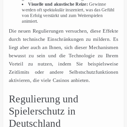
Visuelle und akustische Reize:
Gewinne
werden oft spektakulär inszeniert, was das Gefühl
von Erfolg verstärkt und zum Weiterspielen
animiert.
Die neuen Regulierungen versuchen, diese Effekte
durch technische Einschränkungen zu mildern. Es
liegt aber auch an Ihnen, sich dieser Mechanismen
bewusst zu sein und die Technologie zu Ihrem
Vorteil zu nutzen, indem Sie beispielsweise
Zeitlimits oder andere Selbstschutzfunktionen
aktivieren, die viele Casinos anbieten.
Regulierung und
Spielerschutz in
Deutschland