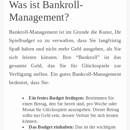
Was ist Bankroll-
Management?
Bankroll-Management ist im Grunde die Kunst, Ihr
Spielbudget so zu verwalten, dass Sie langfristig
Spaß haben und nicht mehr Geld ausgeben, als Sie
sich leisten können. Ihre “Bankroll” ist das
gesamte Geld, das Sie für Glücksspiele zur
Verfügung stellen. Ein gutes Bankroll-Management
bedeutet, dass Sie:
Ein festes Budget festlegen:
Bestimmen Sie
einen Betrag, den Sie bereit sind, pro Woche oder
Monat für Glücksspiele auszugeben. Dieser Betrag
sollte nur Geld sein, dessen Verlust Sie sich leisten
können.
Das Budget einhalten:
Das ist der wichtigste