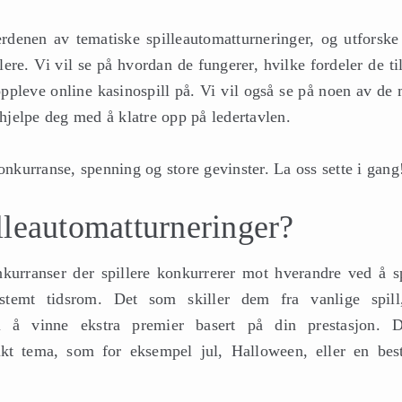
erdenen av tematiske spilleautomatturneringer, og utforske
lere. Vi vil se på hvordan de fungerer, hvilke fordeler de ti
ppleve online kasinospill på. Vi vil også se på noen av de 
jelpe deg med å klatre opp på ledertavlen.
onkurranse, spenning og store gevinster. La oss sette i gang
lleautomatturneringer?
nkurranser der spillere konkurrerer mot hverandre ved å sp
estemt tidsrom. Det som skiller dem fra vanlige spill
l å vinne ekstra premier basert på din prestasjon. D
ifikt tema, som for eksempel jul, Halloween, eller en bes