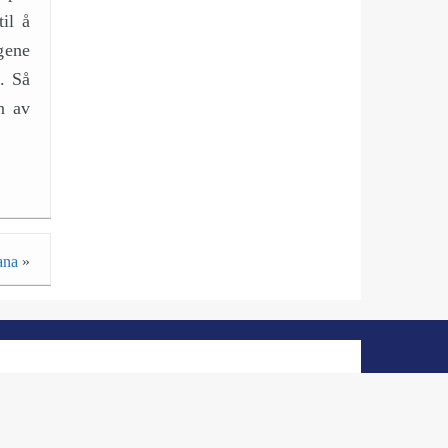
il å
gene
. Så
n av
ana
»