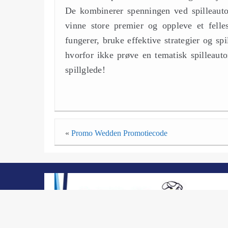
De kombinerer spenningen ved spilleauto
vinne store premier og oppleve et felle
fungerer, bruke effektive strategier og sp
hvorfor ikke prøve en tematisk spilleau
spillglede!
«
Promo Wedden Promotiecode