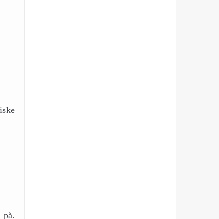
iske
 på.